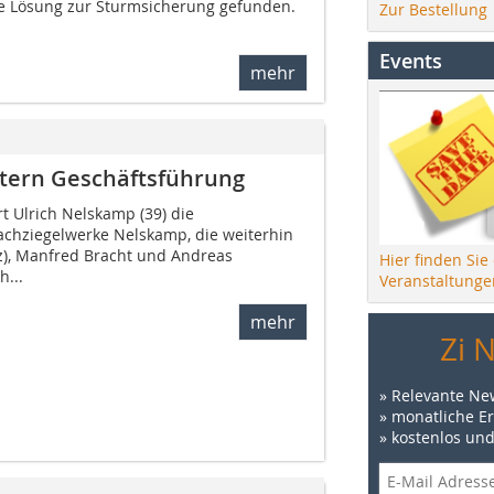
ue Lösung zur Sturmsicherung gefunden.
Zur Bestellung
Events
mehr
tern Geschäftsführung
rt Ulrich Nelskamp (39) die
chziegelwerke Nelskamp, die weiterhin
z), Manfred Bracht und Andreas
Hier finden Sie
h...
Veranstaltunge
mehr
Zi 
» Relevante Ne
» monatliche E
» kostenlos un