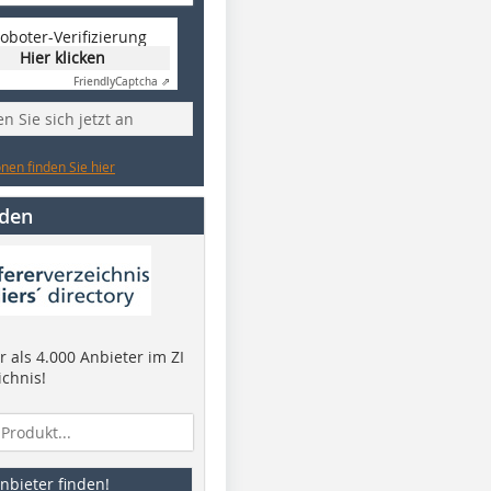
oboter-Verifizierung
Hier klicken
Friendly
Captcha ⇗
n Sie sich jetzt an
nen finden Sie hier
nden
 als 4.000 Anbieter im ZI
ichnis!
nbieter finden!