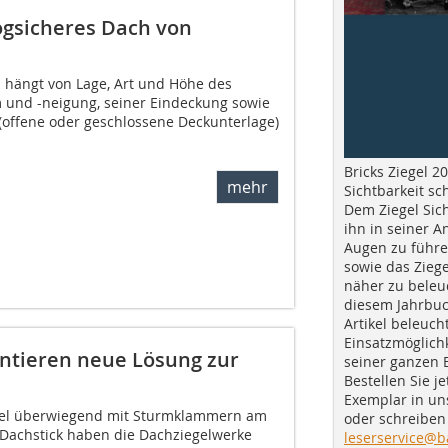
sogsicheres Dach von
 hängt von Lage, Art und Höhe des
 und -neigung, seiner Eindeckung sowie
ffene oder geschlossene Deckunterlage)
Bricks Ziegel 20
mehr
Sichtbarkeit sc
Dem Ziegel Sich
ihn in seiner A
Augen zu führe
sowie das Ziege
näher zu beleu
diesem Jahrbuc
Artikel beleuch
Einsatzmöglichk
ntieren neue Lösung zur
seiner ganzen 
Bestellen Sie je
Exemplar in u
gel überwiegend mit Sturmklammern am
oder schreiben 
 Dachstick haben die Dachziegelwerke
leserservice@b