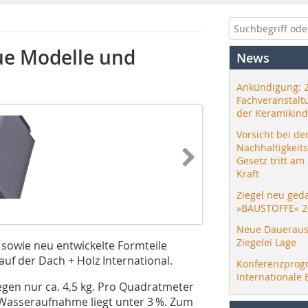
ue Modelle und
News
Ankündigung: 
Fachveranstalt
der Keramikind
Vorsicht bei de
Nachhaltigkeit
Gesetz tritt am
Kraft
Ziegel neu ged
»BAUSTOFFE« 2
Neue Daueraus
Ziegelei Lage
 sowie neu entwickelte Formteile
uf der Dach + Holz International.
Konferenzprog
Internationale 
egen nur ca. 4,5 kg. Pro Quadratmeter
e Wasseraufnahme liegt unter 3 %. Zum