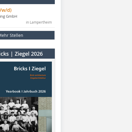
/w/d)
ning GmbH
in Lampertheim
Mehr Stellen
cks | Ziegel 2026