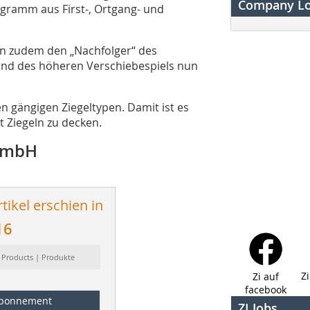
Company L
ogramm aus First-, Ortgang- und
n zudem den „Nachfolger“ des
rund des höheren Verschiebespiels nun
len gängigen Ziegeltypen. Damit ist es
t Ziegeln zu decken.
GmbH
tikel erschien in
16
 Products | Produkte
Z
Zi auf
facebook
bonnement
ZI Jobs