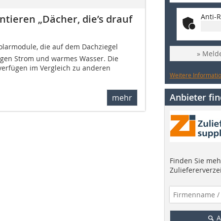
Anti-R
ieren „Dächer, die’s drauf
 Solarmodule, die auf dem Dachziegel
» Melde
zeugen Strom und warmes Wasser. Die
 verfügen im Vergleich zu anderen
Weitere Informatio
Anbieter fi
mehr
Finden Sie mehr
Zuliefererverze
A