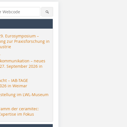
29. Eurosymposium –
ung zur Praxisforschung in
ustrie
r
skommunikation – neues
 27. September 2026 in
acht – IAB-TAGE
026 in Weimar
stellung im LWL-Museum
ramm der ceramitec:
Expertise im Fokus