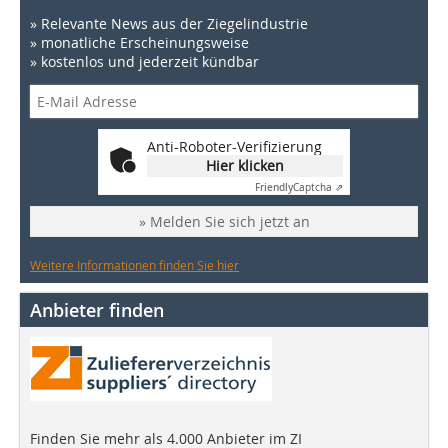
» Relevante News aus der Ziegelindustrie
» monatliche Erscheinungsweise
» kostenlos und jederzeit kündbar
Anti-Roboter-Verifizierung
Hier klicken
Friendly
Captcha ⇗
» Melden Sie sich jetzt an
Weitere Informationen finden Sie hier
Anbieter finden
Finden Sie mehr als 4.000 Anbieter im ZI