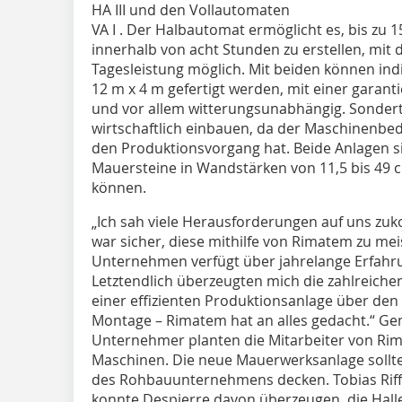
HA III und den Vollautomaten
VA I . Der Halbautomat ermöglicht es, bis zu 
innerhalb von acht Stunden zu erstellen, mit
Tagesleistung möglich. Mit beiden können in
12 m x 4 m gefertigt werden, mit einer garan
und vor allem witterungsunabhängig. Sonderte
wirtschaftlich einbauen, da der Maschinenbedie
den Produktionsvorgang hat. Beide Anlagen s
Mauersteine in Wandstärken von 11,5 bis 49 
können.
„Ich sah viele Herausforderungen auf uns zuko
war sicher, diese mithilfe von Rimatem zu mei
Unternehmen verfügt über jahrelange Erfahr
Letztendlich überzeugten mich die zahlreiche
einer effizienten Produktionsanlage über den
Montage – Rimatem hat an alles gedacht.“ G
Unternehmer planten die Mitarbeiter von Rim
Maschinen. Die neue Mauerwerksanlage sollt
des Rohbauunternehmens decken. Tobias Riff
konnte Despierre davon überzeugen, die Hall