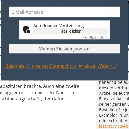
tische Mauerproduktion darin
 Hallenhälfte vorläufig der Erstellung
de für die Mauerwerksproduktion
Anti-Roboter-Verifizierung
 in Betrieb genommen.
Hier klicken
tellen mit Fertigmauerwerk versorgen
Friendly
Captcha ⇗
stant hohen Qualität sehr begeistert.
Melden Sie sich jetzt an!
in Problem mehr. Dank der neuen
Bricks Ziegel 20
ten senken und durch geringere
Sichtbarkeit sc
Dem Ziegel Sich
nschaft mehr Aufträge abwickeln.
Beispiele, Hinweise: Datenschutz, Analyse, Widerruf
ihn in seiner A
p Despie-rre immer wieder Anfragen
Augen zu führe
on ihm kaufen wollten. Nach einiger
sowie das Ziege
ie nicht mit ihm im Wettbewerb
näher zu beleu
apazitäten brachte. Auch eine zweite
diesem Jahrbuc
chfrage gerecht zu werden. Nach noch
Artikel beleuch
schine angeschafft, der dafür
Einsatzmöglichk
seiner ganzen 
Bestellen Sie je
Exemplar in u
oder schreiben 
leserservice@b