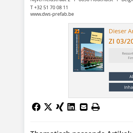
T +32 51 70 08 11
www.dws-prefab.be
Dieser Ar
ZI 03/2
Ressor
Fi
A
Inha