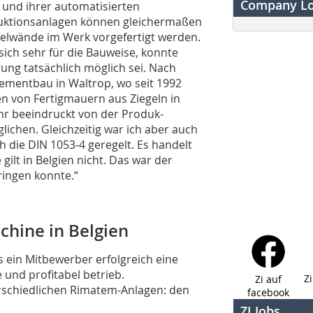
Company L
und ihrer automatisierten
uktionsanlagen können gleichermaßen
egelwände im Werk vorgefertigt werden.
sich sehr für die Bauweise, konnte
ung tatsächlich möglich sei. Nach
ementbau in Waltrop, wo seit 1992
 von Fertigmauern aus Ziegeln in
sehr beeindruckt von der Produk­
lichen. Gleichzeitig war ich aber auch
h die DIN 1053-4 geregelt. Es handelt
ilt in Belgien nicht. Das war der
ingen konnte.“
chine in Belgien
ss ein Mitbewerber erfolgreich eine
 und profitabel betrieb.
Z
Zi auf
erschiedlichen Rimatem-Anlagen: den
facebook
ZI Jobs