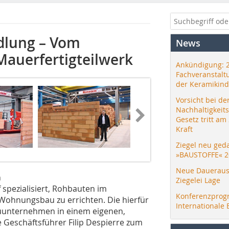
dlung – Vom
News
Mauerfertigteilwerk
Ankündigung: 
Fachveranstalt
der Keramikind
Vorsicht bei de
Nachhaltigkeit
Gesetz tritt am
Kraft
Ziegel neu ged
»BAUSTOFFE« 2
Neue Daueraus
n
Ziegelei Lage
spezialisiert, Rohbauten im
Konferenzprog
ohnungsbau zu errichten. Die hierfür
Internationale 
uunternehmen in einem eigenen,
te Geschäftsführer Filip Despierre zum