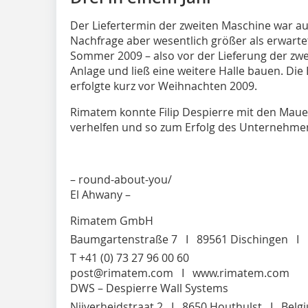
Der Liefertermin der zweiten Maschine war au
Nachfrage aber wesentlich größer als erwartet
Sommer 2009 – also vor der Lieferung der zwe
Anlage und ließ eine weitere Halle bauen. Die
erfolgte kurz vor Weihnachten 2009.
Rimatem konnte Filip Despierre mit den Maue
verhelfen und so zum Erfolg des Unternehmen
– round-about-you/
El Ahwany –
Rimatem GmbH
Baumgartenstraße 7 I 89561 Dischingen I
T +41 (0) 73 27 96 00 60
post@rimatem.com I www.rimatem.com
DWS – Despierre Wall Systems
Nijverheidstraat 2 I 8650 Houthulst I Belg