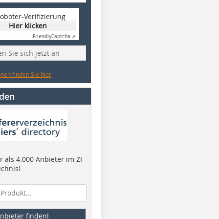
oboter-Verifizierung
Hier klicken
Friendly
Captcha ⇗
n Sie sich jetzt an
nen finden Sie hier
nden
 als 4.000 Anbieter im ZI
ichnis!
nbieter finden!