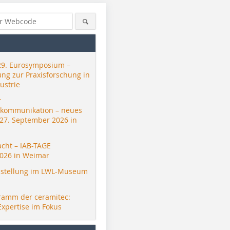
29. Eurosymposium –
ung zur Praxisforschung in
ustrie
r
skommunikation – neues
 27. September 2026 in
acht – IAB-TAGE
026 in Weimar
stellung im LWL-Museum
ramm der ceramitec:
Expertise im Fokus