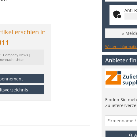
Anti-R
tikel erschien in
» Melde
011
Weitere Informatio
t: Company News |
Anbieter fi
rmennachrichten
bonnement
ltsverzeichnis
Finden Sie mehr
Zuliefererverze
A