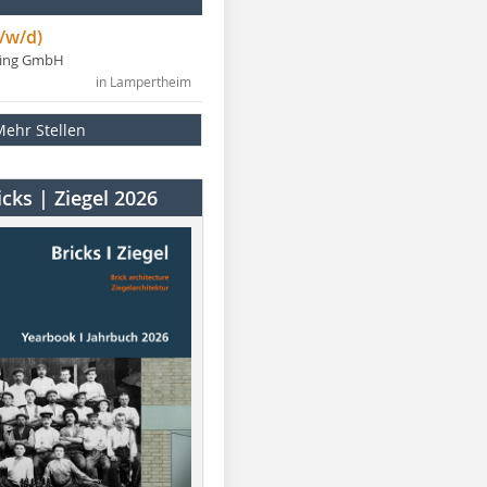
/w/d)
ning GmbH
in Lampertheim
Mehr Stellen
cks | Ziegel 2026