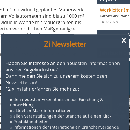
150 m² individuell geplantes Mauerwerk
Werkleiter (m
 dem Vollautomaten sind bis zu 1000 m²
Betonwerk Pfen
dividuelle Wände mit Mauergrößen bis
14.07.2026
tierten verbindlichen Maßgenauigkeit
ile lassen sich schnell und
x
Zi Newsletter
ner jederzeit direkten Eingriff auf
ind kompatibel, wobei mit ihnen
Jahrbuch Bri
cm vermörtelt oder verklebt werden
Haben Sie Interesse an den neuesten Informationen
aus der Ziegelindustrie?
mmen“, sagt Filip Despierre, „doch ich
Dann melden Sie sich zu unserem kostenlosen
stern. Das international agierende
Newsletter an!
ung im Bereich Fertigmauerwerk.
12 x im Jahr erfahren Sie mehr zu:
n Detaillösungen. Von der Planung
 Transport der Wände bis hin zu deren
» den neuesten Erkenntnissen aus Forschung &
emeinsam mit dem belgischen
Entwicklung
» aktuellen Marktinformationen
atem eine neue Halle für die
» allen Veranstaltungen der Branche auf einen Klick!
e den Eigenbedarf an Fertigmauerwerk
» Produktneuheiten
el, Geschäftsführer von Rimatem,
» Informationen der internationalen Branchenverbände
e – mit nur wenig Mehraufwand – so