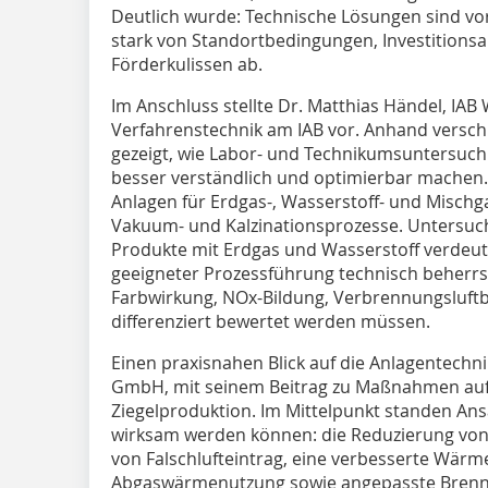
Deutlich wurde: Technische Lösungen sind v
stark von Standortbedingungen, Investitions
Förderkulissen ab.
Im Anschluss stellte Dr. Matthias Händel, I
Verfahrenstechnik am IAB vor. Anhand versc
gezeigt, wie Labor- und Technikumsuntersuch
besser verständlich und optimierbar machen
Anlagen für Erdgas-, Wasserstoff- und Mischga
Vakuum- und Kalzinationsprozesse. Untersu
Produkte mit Erdgas und Wasserstoff verdeut
geeigneter Prozessführung technisch beherrsc
Farbwirkung, NOx-Bildung, Verbrennungsluf
differenziert bewertet werden müssen.
Einen praxisnahen Blick auf die Anlagentech
GmbH, mit seinem Beitrag zu Maßnahmen auf
Ziegelproduktion. Im Mittelpunkt standen Ans
wirksam werden können: die Reduzierung von
von Falschlufteintrag, eine verbesserte Wär
Abgaswärmenutzung sowie angepasste Brenne