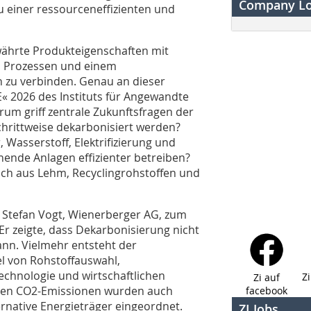
Company L
u einer ressourceneffizienten und
ewährte Produkteigenschaften mit
en Prozessen und einem
 zu verbinden. Genau an dieser
E« 2026 des Instituts für Angewandte
m griff zentrale Zukunftsfragen der
chrittweise dekarbonisiert werden?
, Wasserstoff, Elektrifizierung und
ende Anlagen effizienter betreiben?
ch aus Lehm, Recyclingrohstoffen und
. Stefan Vogt, Wienerberger AG, zum
Er zeigte, dass Dekarbonisierung nicht
nn. Vielmehr entsteht der
 von Rohstoffauswahl,
echnologie und wirtschaftlichen
Z
Zi auf
en CO2-Emissionen wurden auch
facebook
ernative Energieträger eingeordnet.
ZI Jobs