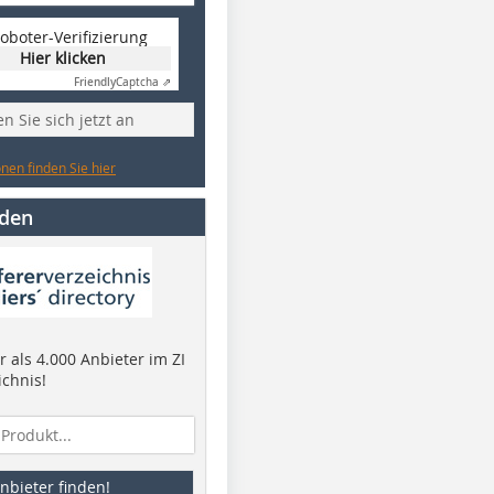
oboter-Verifizierung
Hier klicken
Friendly
Captcha ⇗
n Sie sich jetzt an
nen finden Sie hier
nden
 als 4.000 Anbieter im ZI
ichnis!
nbieter finden!