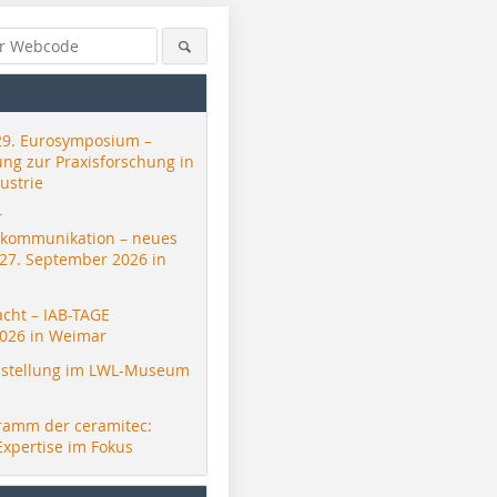
29. Eurosymposium –
ung zur Praxisforschung in
ustrie
r
skommunikation – neues
 27. September 2026 in
acht – IAB-TAGE
026 in Weimar
stellung im LWL-Museum
ramm der ceramitec:
Expertise im Fokus