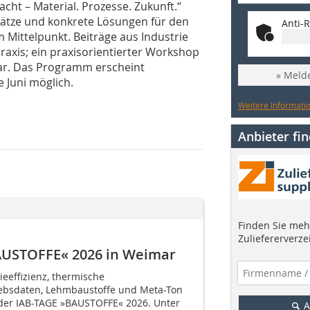
cht – Material. Prozesse. Zukunft.“
sätze und konkrete Lösungen für den
Anti-R
 Mittelpunkt. Beiträge aus Industrie
axis; ein praxisorientierter Workshop
ar. Das Programm erscheint
» Melde
 Juni möglich.
Weitere Informatio
Anbieter fi
Finden Sie mehr
Zuliefererverze
BAUSTOFFE« 2026 in Weimar
eeffizienz, thermische
iebsdaten, Lehmbaustoffe und Meta-Ton
der IAB-TAGE »BAUSTOFFE« 2026. Unter
A