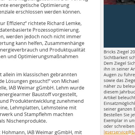
ente energetische Optimierung
enziale erschlossen werden können.
ur Effizienz“ richtete Richard Lemke,
 datenbasierte Prozessoptimierung.
en, werden jedoch noch nicht immer
swertung kann helfen, Zusammenhänge
Energieverbrauch und Produktqualität
Bricks Ziegel 20
ennen und Optimierungsmaßnahmen
Sichtbarkeit sc
Dem Ziegel Sich
ihn in seiner A
t allein im klassischen gebrannten
Augen zu führe
sowie das Ziege
ende Lösungen gesucht!“ von Michael
näher zu beleu
elle, IAB Weimar gGmbH. Lehm wurde
diesem Jahrbuc
 energiearmer Baustoff vorgestellt,
Artikel beleuch
 und Produktentwicklung zunehmend
Einsatzmöglichk
eine, Lehmplatten, Lehmsteine mit
seiner ganzen 
erwerk und Stampflehm machten
Bestellen Sie je
Exemplar in u
als Nischenprodukte.
oder schreiben 
leserservice@b
arc Hohmann, IAB Weimar gGmbH, mit