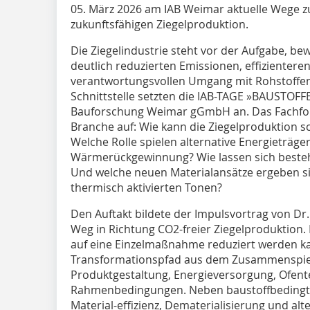
05. März 2026 am IAB Weimar aktuelle Wege z
zukunftsfähigen Ziegelproduktion.
Die Ziegelindustrie steht vor der Aufgabe, b
deutlich reduzierten Emissionen, effizienter
verantwortungsvollen Umgang mit Rohstoffen
Schnittstelle setzten die IAB-TAGE »BAUSTOFF
Bauforschung Weimar gGmbH an. Das Fachforu
Branche auf: Wie kann die Ziegelproduktion s
Welche Rolle spielen alternative Energieträger
Wärmerückgewinnung? Wie lassen sich besteh
Und welche neuen Materialansätze ergeben si
thermisch aktivierten Tonen?
Den Auftakt bildete der Impulsvortrag von Dr
Weg in Richtung CO2-freier Ziegelproduktion. 
auf eine Einzelmaßnahme reduziert werden ka
Transformationspfad aus dem Zusammenspiel
Produktgestaltung, Energieversorgung, Ofent
Rahmenbedingungen. Neben baustoffbedingt
Material-effizienz, Dematerialisierung und alt