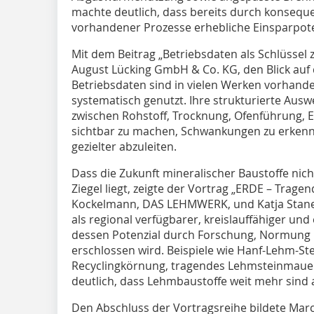
machte deutlich, dass bereits durch konsequ
vorhandener Prozesse erhebliche Einsparpot
Mit dem Beitrag „Betriebsdaten als Schlüssel z
August Lücking GmbH & Co. KG, den Blick auf
Betriebsdaten sind in vielen Werken vorhand
systematisch genutzt. Ihre strukturierte Au
zwischen Rohstoff, Trocknung, Ofenführung, 
sichtbar zu machen, Schwankungen zu erk
gezielter abzuleiten.
Dass die Zukunft mineralischer Baustoffe nich
Ziegel liegt, zeigte der Vortrag „ERDE – Trag
Kockelmann, DAS LEHMWERK, und Katja Stan
als regional verfügbarer, kreislauffähiger und
dessen Potenzial durch Forschung, Normung
erschlossen wird. Beispiele wie Hanf-Lehm-St
Recyclingkörnung, tragendes Lehmsteinmau
deutlich, dass Lehmbaustoffe weit mehr sind 
Den Abschluss der Vortragsreihe bildete M