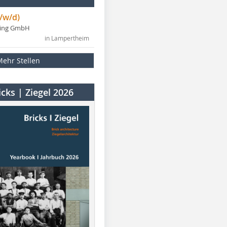
/w/d)
ning GmbH
in Lampertheim
Mehr Stellen
cks | Ziegel 2026