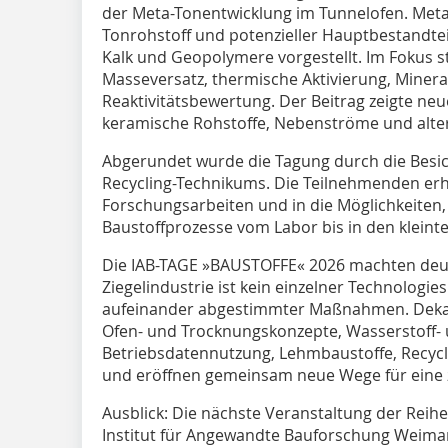
der Meta-Tonentwicklung im Tunnelofen. Meta-
Tonrohstoff und potenzieller Hauptbestandtei
Kalk und Geopolymere vorgestellt. Im Fokus 
Masseversatz, thermische Aktivierung, Miner
Reaktivitätsbewertung. Der Beitrag zeigte n
keramische Rohstoffe, Nebenströme und alter
Abgerundet wurde die Tagung durch die Besic
Recycling-Technikums. Die Teilnehmenden erhie
Forschungsarbeiten und in die Möglichkeiten
Baustoffprozesse vom Labor bis in den klein
Die IAB-TAGE »BAUSTOFFE« 2026 machten deut
Ziegelindustrie ist kein einzelner Technologi
aufeinander abgestimmter Maßnahmen. Dekarb
Ofen- und Trocknungskonzepte, Wasserstoff- 
Betriebsdatennutzung, Lehmbaustoffe, Recycl
und eröffnen gemeinsam neue Wege für eine z
Ausblick: Die nächste Veranstaltung der Reihe
Institut für Angewandte Bauforschung Weim