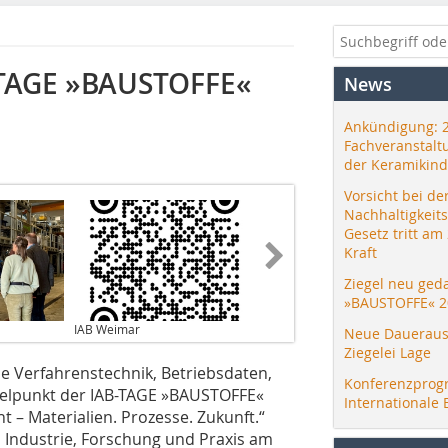
B-TAGE »BAUSTOFFE«
News
Ankündigung: 
Fachveranstalt
der Keramikind
Vorsicht bei de
Nachhaltigkeit
Gesetz tritt am
Kraft
Ziegel neu ged
»BAUSTOFFE« 2
IAB Weimar
Neue Daueraus
Ziegelei Lage
he Verfahrenstechnik, Betriebsdaten,
Konferenzprog
telpunkt der IAB-TAGE »BAUSTOFFE«
Internationale 
 – Materialien. Prozesse. Zukunft.“
s Industrie, Forschung und Praxis am