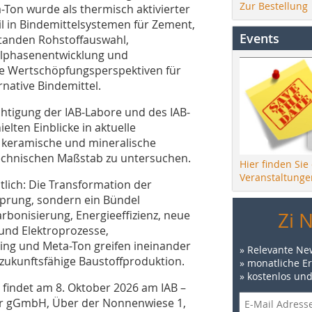
Zur Bestellung
Ton wurde als thermisch aktivierter
l in Bindemittelsystemen für Zement,
Events
standen Rohstoffauswahl,
alphasenentwicklung und
eue Wertschöpfungsperspektiven für
native Bindemittel.
htigung der IAB-Labore und des IAB-
lten Einblicke in aktuelle
, keramische und mineralische
technischen Maßstab zu untersuchen.
Hier finden Sie
Veranstaltunge
lich: Die Transformation der
esprung, sondern ein Bündel
Zi 
onisierung, Energieeffizienz, neue
und Elektroprozesse,
ing und Meta-Ton greifen ineinander
» Relevante Ne
ukunftsfähige Baustoffproduktion.
» monatliche E
» kostenlos un
 findet am 8. Oktober 2026 am IAB –
ar gGmbH, Über der Nonnenwiese 1,