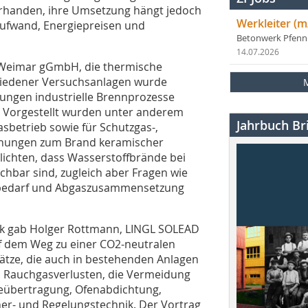
orhanden, ihre Umsetzung hängt jedoch
Werkleiter (m
aufwand, Energiepreisen und
Betonwerk Pfen
14.07.2026
AB Weimar gGmbH, die thermische
hiedener Versuchsanlagen wurde
ungen industrielle Brennprozesse
. Vorgestellt wurden unter anderem
Jahrbuch Bri
sbetrieb sowie für Schutzgas-,
chungen zum Brand keramischer
lichten, dass Wasserstoffbrände bei
hbar sind, zugleich aber Fragen wie
tbedarf und Abgaszusammensetzung
nik gab Holger Rottmann, LINGL SOLEAD
 dem Weg zu einer CO2-neutralen
ätze, die auch in bestehenden Anlagen
 Rauchgasverlusten, die Vermeidung
meübertragung, Ofenabdichtung,
r- und Regelungstechnik. Der Vortrag