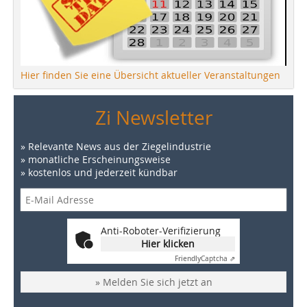
Hier finden Sie eine Übersicht aktueller Veranstaltungen
Zi Newsletter
» Relevante News aus der Ziegelindustrie
» monatliche Erscheinungsweise
» kostenlos und jederzeit kündbar
Anti-Roboter-Verifizierung
Hier klicken
Friendly
Captcha ⇗
» Melden Sie sich jetzt an