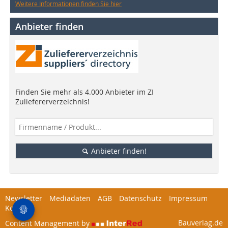
Weitere Informationen finden Sie hier
Anbieter finden
Finden Sie mehr als 4.000 Anbieter im ZI
Zuliefererverzeichnis!
Anbieter finden!
Newsletter
Mediadaten
AGB
Datenschutz
Impressum
Kontakt
Bauverlag.de
Content Management by