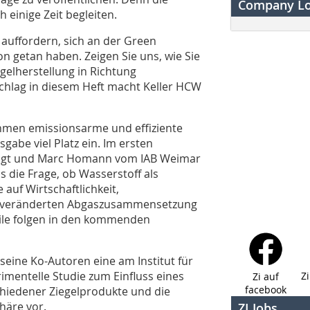
Company L
einige Zeit begleiten.
n auffordern, sich an der Green
on getan haben. Zeigen Sie uns, wie Sie
gelherstellung in Richtung
schlag in diesem Heft macht Keller HCW
hmen emissionsarme und effiziente
gabe viel Platz ein. Im ersten
a Vogt und Marc Homann vom IAB Weimar
 die Frage, ob Wasserstoff als
auf Wirtschaftlichkeit,
r veränderten Abgaszusammensetzung
eile folgen in den kommenden
 seine Ko-Autoren eine am Institut für
imentelle Studie zum Einfluss eines
Z
Zi auf
facebook
hiedener Ziegelprodukte und die
äre vor.
ZI Jobs