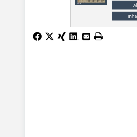
A
Inha