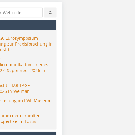
29. Eurosymposium –
ung zur Praxisforschung in
ustrie
r
skommunikation – neues
 27. September 2026 in
acht – IAB-TAGE
026 in Weimar
stellung im LWL-Museum
ramm der ceramitec:
Expertise im Fokus