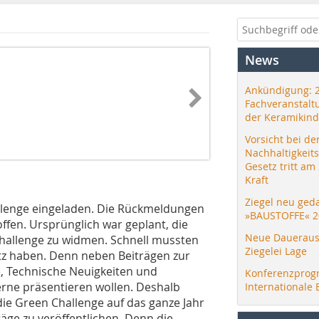
News
Ankündigung: 
Fachveranstalt
der Keramikind
Vorsicht bei de
Nachhaltigkeit
Gesetz tritt am
Kraft
Ziegel neu ged
llenge eingeladen. Die Rückmeldungen
»BAUSTOFFE« 2
fen. Ursprünglich war geplant, die
Neue Daueraus
 Challenge zu widmen. Schnell mussten
Ziegelei Lage
atz haben. Denn neben Beiträgen zur
, Technische Neuigkeiten und
Konferenzprog
erne präsentieren wollen. Deshalb
Internationale 
die Green Challenge auf das ganze Jahr
ge zu veröffentlichen. Denn die