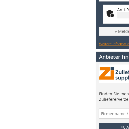
Anti-R
» Melde
Weitere Informatio
Anbieter fi
Finden Sie mehr
Zuliefererverze
A