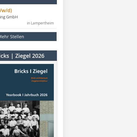
/w/d)
ning GmbH
in Lampertheim
Mehr Stellen
cks | Ziegel 2026