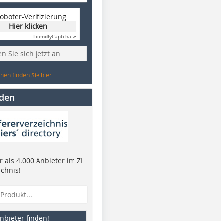
oboter-Verifizierung
Hier klicken
Friendly
Captcha ⇗
n Sie sich jetzt an
nen finden Sie hier
nden
 als 4.000 Anbieter im ZI
ichnis!
nbieter finden!