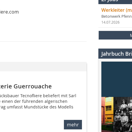
Werkleiter (m
liere.com
Betonwerk Pfen
14.07.2026
Jahrbuch Bri
terie Guerrouache
cksbauer Tecnofliere beliefert mit Sarl
 einen der führenden algerischen
ftrag umfasst Mundstücke des Modells
mehr