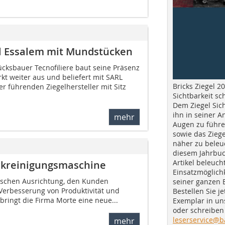
bil Essalem mit Mundstücken
ücksbauer Tecnofiliere baut seine Präsenz
kt weiter aus und beliefert mit SARL
Bricks Ziegel 20
r führenden Ziegelhersteller mit Sitz
Sichtbarkeit sc
Dem Ziegel Sich
ihn in seiner A
mehr
Augen zu führe
sowie das Ziege
näher zu beleu
diesem Jahrbuc
Artikel beleuch
ckreinigungsmaschine
Einsatzmöglichk
gischen Ausrichtung, den Kunden
seiner ganzen 
 Verbesserung von Produktivität und
Bestellen Sie je
 bringt die Firma Morte eine neue...
Exemplar in u
oder schreiben 
leserservice@b
mehr