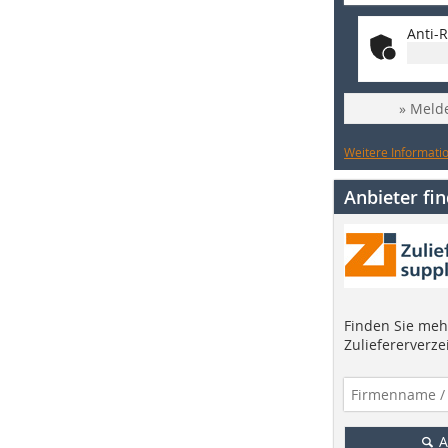
Anti-R
» Melde
Weitere Informatio
Anbieter fi
Finden Sie mehr
Zuliefererverze
A