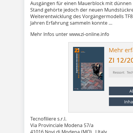
Ausgängen für einen Mauerblock mit dünnen 
Stand gehörte jedoch der neuen Mundstückre
Weiterentwicklung des Vorgängermodells TF80
Jahren Erfahrung sammeln konnte …
Mehr Infos unter www.zi-online.info
Mehr erf
ZI 12/2
Ressort: Tec
A
Inha
Tecnofiliere s.r.l.
Via Provinciale Modena 57/a
41016 Novi di Modena (MO) I Italy