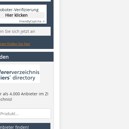
oboter-Verifizierung
Hier klicken
Friendly
Captcha ⇗
n Sie sich jetzt an
nen finden Sie hier
nden
 als 4.000 Anbieter im ZI
ichnis!
nbieter finden!