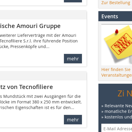
Zur Bestellung
Events
erische Amouri Gruppe
weiterer Lieferverträge mit der Amouri
ecnofiliere S.r.l. ihre führende Position
ücke, Pressenköpfe und...
mehr
Hier finden Sie
Veranstaltunge
 von Tecnofiliere
Zi 
ues Mundstück mit zwei Ausgängen für die
Blöcke im Format 380 x 250 mm entwickelt.
» Relevante Ne
schen Eigenschaften ist es für den...
» monatliche E
» kostenlos un
mehr