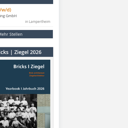
/w/d)
ning GmbH
in Lampertheim
Mehr Stellen
cks | Ziegel 2026