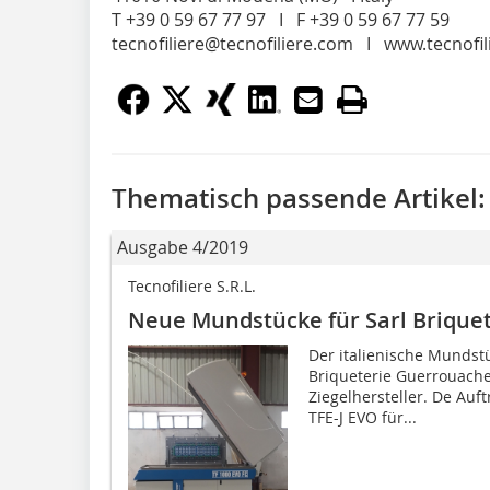
T +39 0 59 67 77 97 I F +39 0 59 67 77 59
tecnofiliere@tecnofiliere.com I www.tecnofi
Thematisch passende Artikel:
Ausgabe 4/2019
Tecnofiliere S.R.L.
Neue Mundstücke für Sarl Brique
Der italienische Mundstü
Briqueterie Guerrouache
Ziegelhersteller. De Au
TFE-J EVO für...