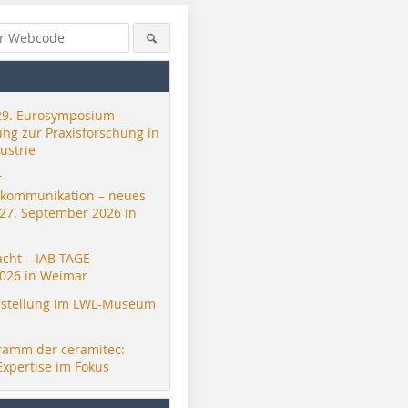
29. Eurosymposium –
ung zur Praxisforschung in
ustrie
r
skommunikation – neues
 27. September 2026 in
acht – IAB-TAGE
026 in Weimar
stellung im LWL-Museum
ramm der ceramitec:
Expertise im Fokus