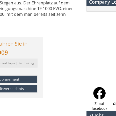
Company L
Stegen aus. Der Ehrenplatz auf dem
inigungsmaschine TF 1000 EVO, einer
0, mit dem man bereits seit zehn
ahren Sie in
009
hnical Paper | Fachbeitrag
bonnement
ltsverzeichnis
Z
Zi auf
facebook
ZI Jobs