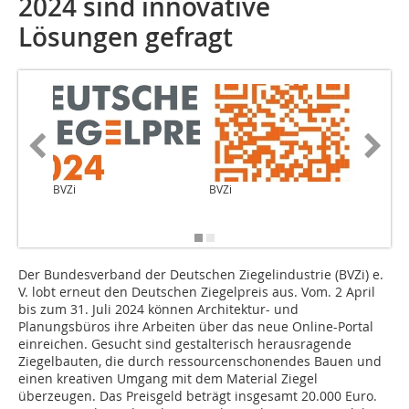
2024 sind innovative
Lösungen gefragt
BVZi
BVZi
links: St
Naumann
Mayer
Der Bundesverband der Deutschen Ziegelindustrie (BVZi) e.
V. lobt erneut den Deutschen Ziegelpreis aus. Vom. 2 April
bis zum 31. Juli 2024 können Architektur- und
Planungsbüros ihre Arbeiten über das neue Online-Portal
einreichen. Gesucht sind gestalterisch herausragende
Ziegelbauten, die durch ressourcenschonendes Bauen und
einen kreativen Umgang mit dem Material Ziegel
überzeugen. Das Preisgeld beträgt insgesamt 20.000 Euro.