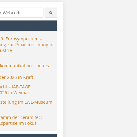
29. Eurosymposium –
ung zur Praxisforschung in
ustrie
r
skommunikation – neues
er 2026 in Kraft
acht – IAB-TAGE
026 in Weimar
stellung im LWL-Museum
ramm der ceramitec:
Expertise im Fokus