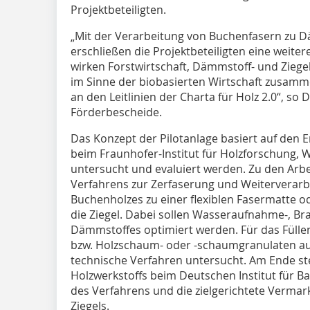
Projektbeteiligten.
„Mit der Verarbeitung von Buchenfasern zu 
erschließen die Projektbeteiligten eine weite
wirken Forstwirtschaft, Dämmstoff- und Ziege
im Sinne der biobasierten Wirtschaft zusamme
an den Leitlinien der Charta für Holz 2.0“, so
Förderbescheide.
Das Konzept der Pilotanlage basiert auf den 
beim Fraunhofer-Institut für Holzforschung, Wi
untersucht und evaluiert werden. Zu den Arbei
Verfahrens zur Zerfaserung und Weiterverarbe
Buchenholzes zu einer flexiblen Fasermatte od
die Ziegel. Dabei sollen Wasseraufnahme-, B
Dämmstoffes optimiert werden. Für das Füll
bzw. Holzschaum- oder -schaumgranulaten a
technische Verfahren untersucht. Am Ende ste
Holzwerkstoffs beim Deutschen Institut für Ba
des Verfahrens und die zielgerichtete Vermar
Ziegels.