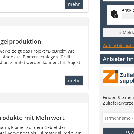
mehr
Anti-R
» Melde
egelproduktion
Weitere Informatio
erks zeigt das Projekt "BioBrick", wie
tände aus Biomasseanlagen für die
Anbieter fi
ktion genutzt werden können. Im Projekt
mehr
Finden Sie mehr
Zuliefererverze
 Produkte mit Mehrwert
mann, Pionier auf dem Gebiet der
A
el, verwendet als Füllmaterial Perlit  ein