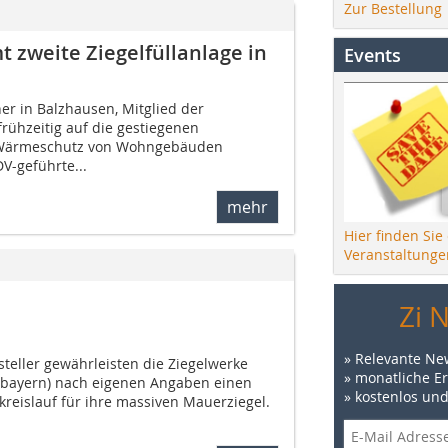
Zur Bestellung
 zweite Ziegelfüllanlage in
Events
er in Balzhausen, Mitglied der
rühzeitig auf die gestiegenen
 Wärmeschutz von Wohngebäuden
DV-geführte...
mehr
Hier finden Sie
Veranstaltunge
Zi 
» Relevante Ne
steller gewährleisten die Ziegelwerke
» monatliche E
rbayern) nach eigenen Angaben einen
» kostenlos un
reislauf für ihre massiven Mauerziegel.