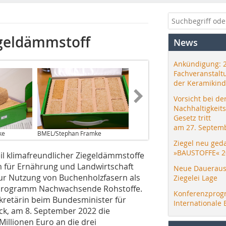
egeldämmstoff
News
Ankündigung: 
Fachveranstalt
der Keramikind
Vorsicht bei de
Nachhaltigkeit
Gesetz tritt
am 27. Septemb
ke
BMEL/Stephan Framke
Ziegel neu ged
»BAUSTOFFE« 2
eil klimafreundlicher Ziegeldämmstoffe
 für Ernährung und Landwirtschaft
Neue Daueraus
zur Nutzung von Buchenholzfasern als
Ziegelei Lage
rprogramm Nachwachsende Rohstoffe.
Konferenzprog
kretärin beim Bundesminister für
Internationale 
ck, am 8. September 2022 die
illionen Euro an die drei