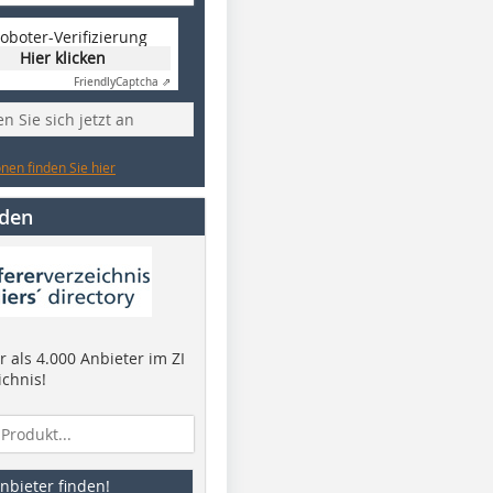
oboter-Verifizierung
Hier klicken
Friendly
Captcha ⇗
n Sie sich jetzt an
nen finden Sie hier
nden
 als 4.000 Anbieter im ZI
ichnis!
nbieter finden!