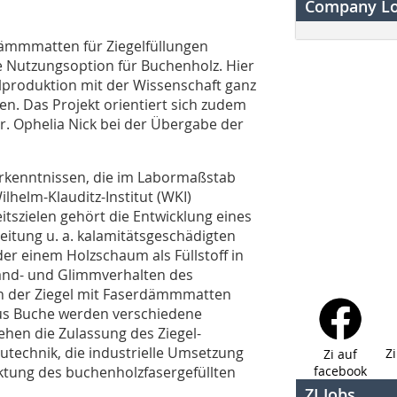
Company L
Dämmmatten für Ziegelfüllungen
re Nutzungsoption für Buchenholz. Hier
lproduktion mit der Wissenschaft ganz
n. Das Projekt orientiert sich zudem
 Dr. Ophelia Nick bei der Übergabe der
Erkenntnissen, die im Labormaßstab
lhelm-Klauditz-Institut (WKI)
tszielen gehört die Entwicklung eines
itung u. a. kalamitätsgeschädigten
er einem Holzschaum als Füllstoff in
rand- und Glimmverhalten des
en der Ziegel mit Faserdämmmatten
us Buche werden verschiedene
hen die Zulassung des Ziegel-
utechnik, die industrielle Umsetzung
Z
Zi auf
ktung des buchenholzfasergefüllten
facebook
ZI Jobs