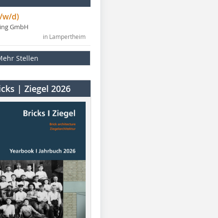
/w/d)
ning GmbH
in Lampertheim
Mehr Stellen
cks | Ziegel 2026