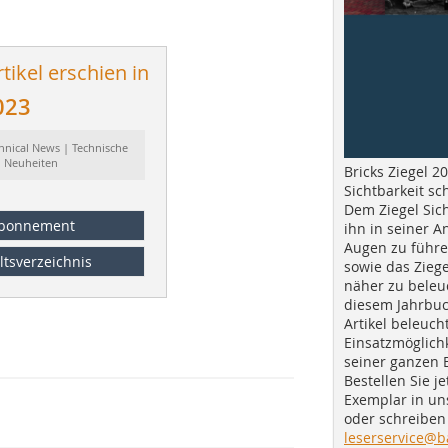
tikel erschien in
023
hnical News | Technische
Neuheiten
Bricks Ziegel 20
Sichtbarkeit sc
Dem Ziegel Sich
bonnement
ihn in seiner A
Augen zu führe
ltsverzeichnis
sowie das Ziege
näher zu beleu
diesem Jahrbuc
Artikel beleuch
Einsatzmöglichk
seiner ganzen 
Bestellen Sie je
Exemplar in u
oder schreiben 
leserservice@b