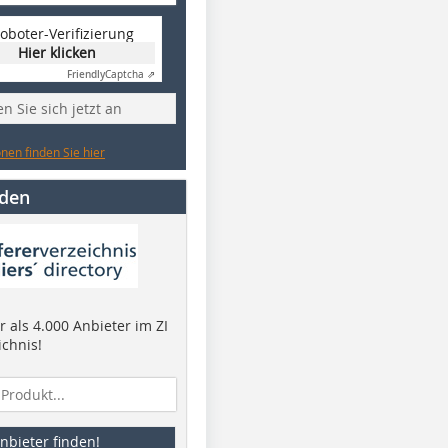
oboter-Verifizierung
Hier klicken
Friendly
Captcha ⇗
n Sie sich jetzt an
nen finden Sie hier
nden
 als 4.000 Anbieter im ZI
ichnis!
nbieter finden!