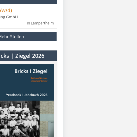
/w/d)
ning GmbH
in Lampertheim
Mehr Stellen
cks | Ziegel 2026