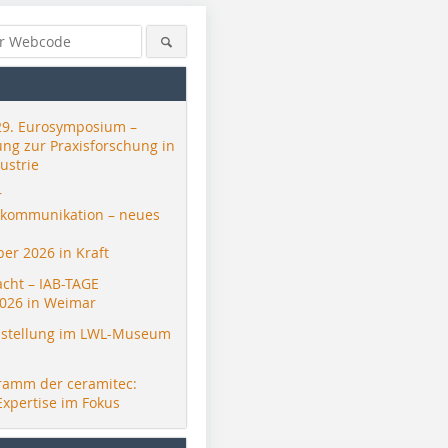
29. Eurosymposium –
ung zur Praxisforschung in
ustrie
r
skommunikation – neues
er 2026 in Kraft
acht – IAB-TAGE
026 in Weimar
stellung im LWL-Museum
ramm der ceramitec:
Expertise im Fokus