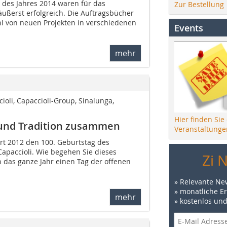
 des Jahres 2014 waren für das
Zur Bestellung
ußerst erfolgreich. Die Auftragsbücher
hl von neuen Projekten in verschiedenen
Events
mehr
oli, Capaccioli-Group, Sinalunga,
Hier finden Sie
n und Tradition zusammen
Veranstaltunge
ert 2012 den 100. Geburtstag des
apaccioli. Wie begehen Sie dieses
Zi 
n das ganze Jahr einen Tag der offenen
» Relevante Ne
» monatliche E
mehr
» kostenlos un