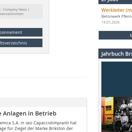
Werkleiter (m
t: Company News |
rmennachrichten
Betonwerk Pfen
14.07.2026
bonnement
ltsverzeichnis
Jahrbuch Bri
e Anlagen in Betrieb
amica S.A. in Iasi Capacciolimpianti hat
ge für Ziegel der Marke Brikston der