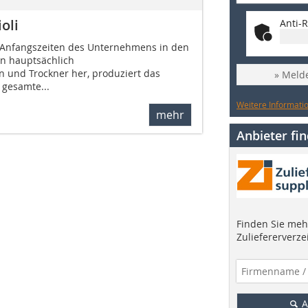
oli
Anti-R
en Anfangszeiten des Unternehmens in den
n hauptsächlich
 und Trockner her, produziert das
» Melde
gesamte...
Weitere Informatio
mehr
Anbieter fi
Finden Sie mehr
Zuliefererverze
A