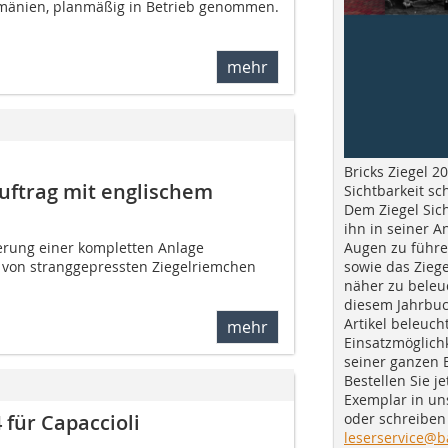
Rumänien, planmäßig in Betrieb genommen.
mehr
Bricks Ziegel 20
uftrag mit englischem
Sichtbarkeit sc
Dem Ziegel Sich
ihn in seiner A
Augen zu führe
ferung einer kompletten Anlage
sowie das Ziege
g von stranggepressten Ziegelriemchen
näher zu beleu
diesem Jahrbuc
Artikel beleuch
mehr
Einsatzmöglichk
seiner ganzen 
Bestellen Sie je
Exemplar in u
oder schreiben 
 für Capaccioli
leserservice@b