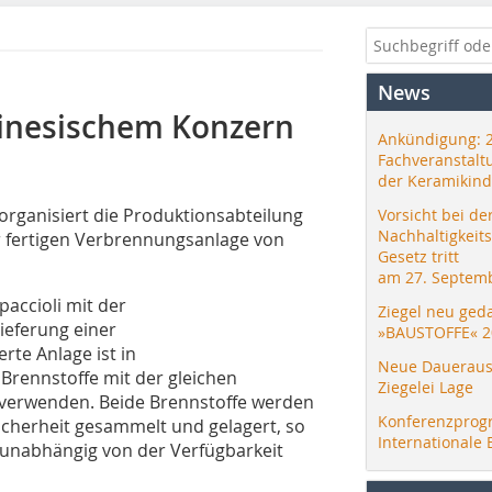
News
chinesischem Konzern
Ankündigung: 
Fachveranstalt
der Keramikind
 organisiert die Produktionsabteilung
Vorsicht bei de
Nachhaltigkeit
r fertigen Verbrennungsanlage von
Gesetz tritt
am 27. Septemb
accioli mit der
Ziegel neu ged
ieferung einer
»BAUSTOFFE« 2
rte Anlage ist in
Neue Daueraus
 Brennstoffe mit der gleichen
Ziegelei Lage
verwenden. Beide Brennstoffe werden
Konferenzprog
icherheit gesammelt und gelagert, so
Internationale 
 unabhängig von der Verfügbarkeit