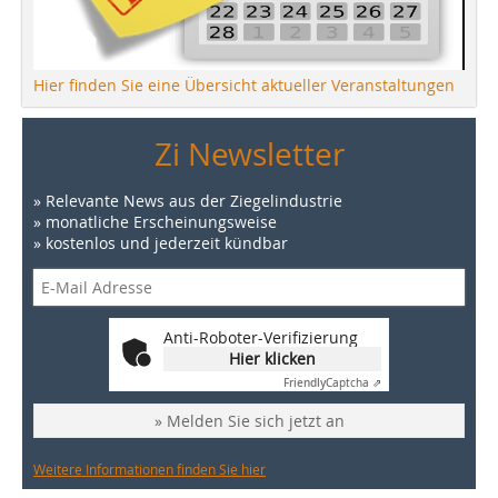
Hier finden Sie eine Übersicht aktueller Veranstaltungen
Zi Newsletter
» Relevante News aus der Ziegelindustrie
» monatliche Erscheinungsweise
» kostenlos und jederzeit kündbar
Anti-Roboter-Verifizierung
Hier klicken
Friendly
Captcha ⇗
» Melden Sie sich jetzt an
Weitere Informationen finden Sie hier