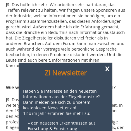
JS:
Das hoffe ich sehr. Wir arbeiten sehr hart daran, das
Treffen relevant zu halten. Wir fragen unsere Sponsoren aus
der Industrie, welche Informationen sie benötigen, um ein
Programm zusammenzustellen, das diesen Anforderungen
gerecht wird. Außerdem habe ich die Erfahrung gemacht,
dass die Branche ein Bedürfnis nach Informationsaustausch
hat. Die Ziegelhersteller diskutieren viel freier als in
anderen Branchen. Auf dem Forum kann man zwischen und
auch während der Vorträge viele persönliche Gespräche
beobachten, in denen Probleme diskutiert werden. Und die
Leute sind auch bereit, Informationen mit ihren
Konkurrenten zu teilen.
x
Zi Newsletter
Wie wird das 80. Clemson Brick Forum aussehen?
Haben Sie Interesse an den neuesten
Informationen aus der Ziegelindustrie?
JS:
Das ist eine gute Frage. Die Dinge könnten so
Dann melden Sie sich zu unserem
weitergehen oder sich ändern, wie in der Vergangenheit. In
kostenlosen Newsletter an!
den 1970er bis 90er Jahren herrschte auf dem Forum an
12 x im Jahr erfahren Sie mehr zu:
den Abenden eine „Party”-Atmosphäre. Jetzt geht es
professioneller zu. Ich höre aber immer noch wehmütige
» den neuesten Erkenntnissen aus
Klagen von einigen älteren Teilnehmern über den Spaß, den
Forschung & Entwicklung