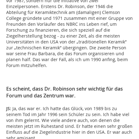
vor 1987, sondern nur die Initiative von zwei
Einzelpersonen. Erstens Dr. Robinson, der 1946 die
Abteilung für Keramiktechnik am (damaligen) Clemson
College gründete und 1971 zusammen mit einer Gruppe von
Freunden den Vorläufer des NBRC ins Leben rief, um
Forschung zu finanzieren, die sich speziell auf die
Ziegelherstellung bezog - zu einer Zeit, als die meisten
Universitäten in den USA von der „traditionellen Keramik”
zur „technischen Keramik” übergingen. Die zweite Person
war seine Frau Barbara, die das Forum organisieren und
planen half. Das war der Fall, als ich um 1990 anfing, beim
Forum mitzuhelfen.
Es scheint, dass Dr. Robinson sehr wichtig für das
Forum und das Zentrum war.
JS:
Ja, das war er. Ich hatte das Glück, von 1989 bis zu
seinem Tod im Jahr 1996 sein Schüler zu sein. Ich habe viel
von ihm gelernt. Wie viele andere auch, von denen die
meisten jetzt im Ruhestand sind. Er hatte einen sehr großen
Einfluss auf die Ziegelindustrie hier in den USA. Er war auch
sehr amüsant.