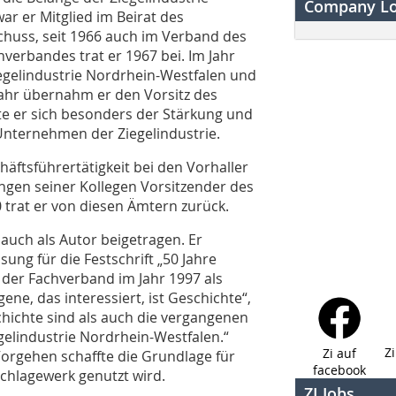
Company L
r er Mitglied im Beirat des
chuss, seit 1966 auch im Verband des
erbandes trat er 1967 bei. Im Jahr
egelindustrie Nordrhein-Westfalen und
ahr übernahm er den Vorsitz des
mete er sich besonders der Stärkung und
nternehmen der Ziegelindustrie.
äftsführertätigkeit bei den Vorhaller
ängen seiner Kollegen Vorsitzender des
 trat er von diesen Ämtern zurück.
auch als Autor beigetragen. Er
ng für die Festschrift „50 Jahre
e der Fachverband im Jahr 1997 als
gene, das interessiert, ist Geschichte“,
schichte sind als auch die vergangenen
elindustrie Nordrhein-Westfalen.“
Z
Zi auf
orgehen schaffte die Grundlage für
facebook
hschlagewerk genutzt wird.
ZI Jobs