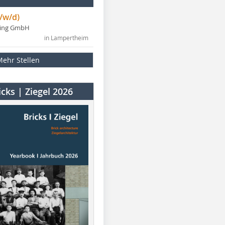
/w/d)
ning GmbH
in Lampertheim
Mehr Stellen
cks | Ziegel 2026