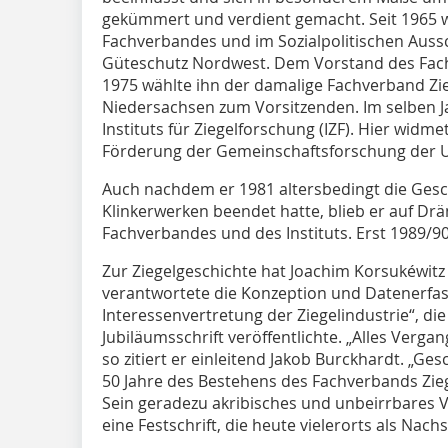
gekümmert und verdient gemacht. Seit 1965 wa
Fachverbandes und im Sozialpolitischen Auss
Güteschutz Nordwest. Dem Vorstand des Fachv
1975 wählte ihn der damalige Fachverband Zi
Niedersachsen zum Vorsitzenden. Im selben J
Instituts für Ziegelforschung (IZF). Hier wid
Förderung der Gemeinschaftsforschung der U
Auch nachdem er 1981 altersbedingt die Gesch
Klinkerwerken beendet hatte, blieb er auf Dr
Fachverbandes und des Instituts. Erst 1989/90
Zur Ziegelgeschichte hat Joachim Korsukéwitz 
verantwortete die Konzeption und Datenerfassu
Interessenvertretung der Ziegelindustrie“, di
Jubiläumsschrift veröffentlichte. „Alles Vergan
so zitiert er einleitend Jakob Burckhardt. „Ge
50 Jahre des Bestehens des Fachverbands Zieg
Sein geradezu akribisches und unbeirrbares V
eine Festschrift, die heute vielerorts als Nac