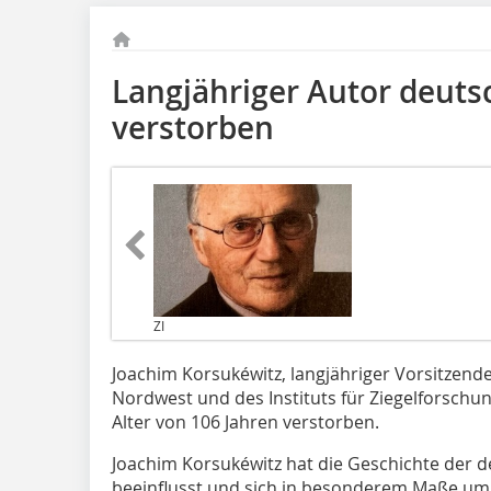
Langjähriger Autor deuts
verstorben
ZI
Joachim Korsukéwitz, langjähriger Vorsitzend
Nordwest und des Instituts für Ziegelforschun
Alter von 106 Jahren verstorben.
Joachim Korsukéwitz hat die Geschichte der d
beeinflusst und sich in besonderem Maße um 