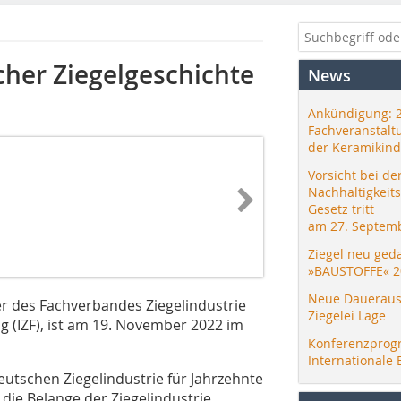
cher Ziegelgeschichte
News
Ankündigung: 
Fachveranstalt
der Keramikind
Vorsicht bei de
Nachhaltigkeit
Gesetz tritt
am 27. Septemb
Ziegel neu ged
»BAUSTOFFE« 2
Neue Daueraus
er des Fachverbandes Ziegelindustrie
Ziegelei Lage
g (IZF), ist am 19. November 2022 im
Konferenzprog
Internationale 
eutschen Ziegelindustrie für Jahrzehnte
die Belange der Ziegelindustrie