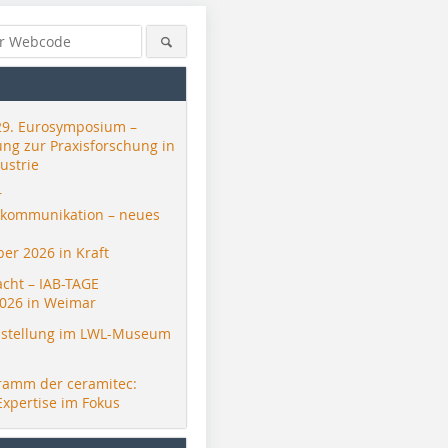
29. Eurosymposium –
ung zur Praxisforschung in
ustrie
r
skommunikation – neues
er 2026 in Kraft
acht – IAB-TAGE
026 in Weimar
stellung im LWL-Museum
ramm der ceramitec:
Expertise im Fokus