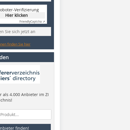
oboter-Verifizierung
Hier klicken
Friendly
Captcha ⇗
n Sie sich jetzt an
nen finden Sie hier
nden
 als 4.000 Anbieter im ZI
ichnis!
nbieter finden!