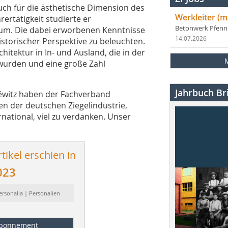
uch für die ästhetische Dimension des
Werkleiter (m
ertätigkeit studierte er
Betonwerk Pfen
hum. Die dabei erworbenen Kenntnisse
14.07.2026
istorischer Perspektive zu beleuchten.
hitektur in In- und Ausland, die in der
t wurden und eine große Zahl
Jahrbuch Bri
éwitz haben der Fachverband
n der deutschen Ziegelindustrie,
rnational, viel zu verdanken. Unser
tikel erschien in
023
ersonalia | Personalien
bonnement