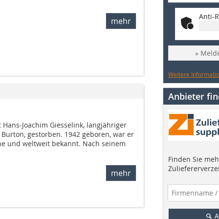
Anti-R
mehr
» Melde
Weitere Informatio
Anbieter fi
 Hans-Joachim Giesselink, langjähriger
a Burton, gestorben. 1942 geboren, war er
he und weltweit bekannt. Nach seinem
Finden Sie mehr
Zuliefererverze
mehr
A