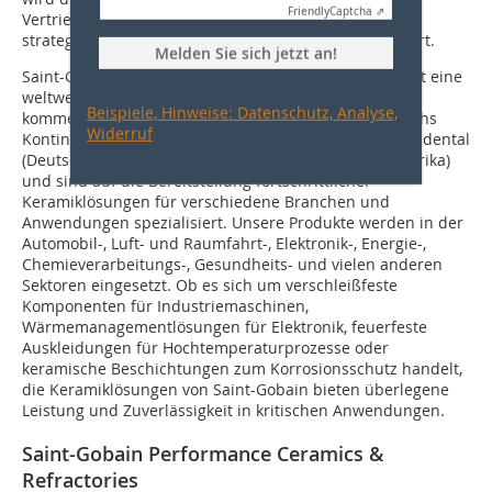
Friendly
Captcha ⇗
Vertriebs- und Anwendungstechnik-Spezialisten, die
strategisch weltweit positioniert sind, weiter verbessert.
Melden Sie sich jetzt an!
Saint-Gobain Performance Ceramics & Refractories hat eine
weltweite Präsenz mit 9 Industrieanlagen und einer
Beispiele, Hinweise: Datenschutz, Analyse,
kommerziellen und technischen Präsenz auf allen sechs
Widerruf
Kontinenten. Unsere Hauptwerke befinden sich in Roedental
(Deutschland), Worcester und Niagara Falls (Nordamerika)
und sind auf die Bereitstellung fortschrittlicher
Keramiklösungen für verschiedene Branchen und
Anwendungen spezialisiert. Unsere Produkte werden in der
Automobil-, Luft- und Raumfahrt-, Elektronik-, Energie-,
Chemieverarbeitungs-, Gesundheits- und vielen anderen
Sektoren eingesetzt. Ob es sich um verschleißfeste
Komponenten für Industriemaschinen,
Wärmemanagementlösungen für Elektronik, feuerfeste
Auskleidungen für Hochtemperaturprozesse oder
keramische Beschichtungen zum Korrosionsschutz handelt,
die Keramiklösungen von Saint-Gobain bieten überlegene
Leistung und Zuverlässigkeit in kritischen Anwendungen.
Saint-Gobain Performance Ceramics &
Refractories