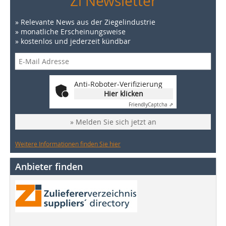
Zi Newsletter
» Relevante News aus der Ziegelindustrie
» monatliche Erscheinungsweise
» kostenlos und jederzeit kündbar
Anti-Roboter-Verifizierung
Hier klicken
Friendly
Captcha ⇗
» Melden Sie sich jetzt an
Weitere Informationen finden Sie hier
Anbieter finden