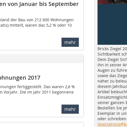
n von Januar bis September
chland der Bau von 212 600 Wohnungen
tis) mitteilt, waren das 5,2 % oder 10
mehr
Bricks Ziegel 20
Sichtbarkeit sc
Dem Ziegel Sich
ihn in seiner A
Augen zu führe
sowie das Ziege
Wohnungen 2017
näher zu beleu
diesem Jahrbuc
nungen fertiggestellt. Das waren 2,6 %
Artikel beleuch
m Vorjahr. Die im Jahr 2011 begonnene
Einsatzmöglichk
seiner ganzen 
Bestellen Sie je
mehr
Exemplar in u
oder schreiben 
leserservice@b