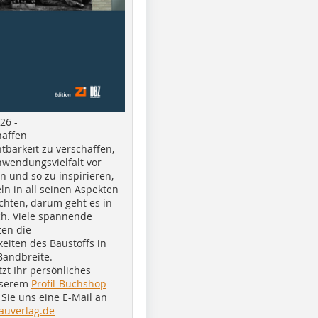
26 -
haffen
tbarkeit zu verschaffen,
nwendungsvielfalt vor
n und so zu inspirieren,
ln in all seinen Aspekten
chten, darum geht es in
h. Viele spannende
ten die
eiten des Baustoffs in
Bandbreite.
tzt Ihr persönliches
nserem
Profil-Buchshop
Sie uns eine E-Mail an
auverlag.de