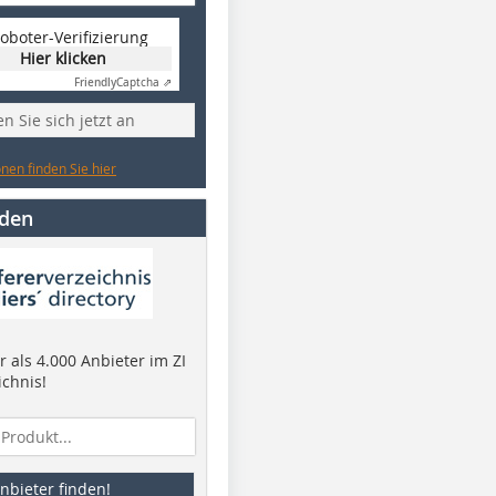
oboter-Verifizierung
Hier klicken
Friendly
Captcha ⇗
n Sie sich jetzt an
nen finden Sie hier
nden
 als 4.000 Anbieter im ZI
ichnis!
nbieter finden!