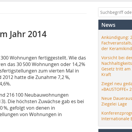
News
m Jahr 2014
Ankündigung: 
Fachveranstalt
der Keramikind
 300 Wohnungen fertiggestellt. Wie das
Vorsicht bei de
Nachhaltigkeit
waren das 30 500 Wohnungen oder 14,2%
Gesetz tritt am
fertigstellungen zum vierten Mal in
Kraft
nd 2012 hatte die Zunahme 7,2 %,
4,6%.
Ziegel neu ged
»BAUSTOFFE« 2
und 216 100 Neubauwohnungen
Neue Daueraus
013). Die höchsten Zuwächse gab es bei
Ziegelei Lage
 %, gefolgt von denen in
Konferenzprog
stellungen von Wohnungen in
Internationale 