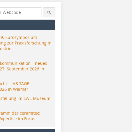
29. Eurosymposium –
ung zur Praxisforschung in
ustrie
r
skommunikation – neues
 27. September 2026 in
acht – IAB-TAGE
026 in Weimar
stellung im LWL-Museum
ramm der ceramitec:
Expertise im Fokus