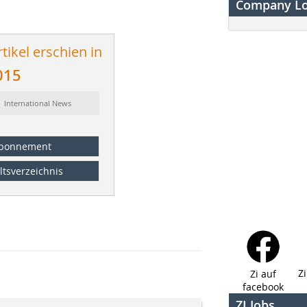
Company L
tikel erschien in
015
: International News
bonnement
ltsverzeichnis
Z
Zi auf
facebook
ZI Jobs