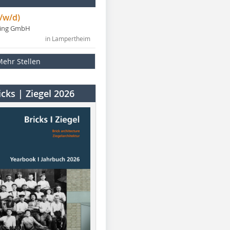
/w/d)
ning GmbH
in Lampertheim
Mehr Stellen
cks | Ziegel 2026