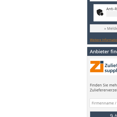
Anti-R
» Melde
Weitere Informatio
Anbieter fi
Finden Sie mehr
Zuliefererverze
A