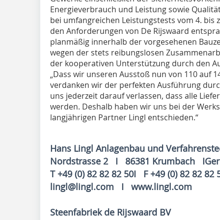
Energieverbrauch und Leistung sowie Qualität
bei umfangreichen Leistungstests vom 4. bis
den Anforderungen von De Rijswaard entspra
planmäßig innerhalb der vorgesehenen Bauzei
wegen der stets reibungslosen Zusammenarbe
der kooperativen Unterstützung durch den Au
„Dass wir unseren Ausstoß nun von 110 auf 142
verdanken wir der perfekten Ausführung durch 
uns jederzeit darauf verlassen, dass alle Lief
werden. Deshalb haben wir uns bei der Werks
langjährigen Partner Lingl entschieden.“
Hans Lingl Anlagenbau und Verfahrenst
Nordstrasse 2 I 86381 Krumbach IGe
T +49 (0) 82 82 82 50I F +49 (0) 82 82 82 
lingl@lingl.com I www.lingl.com
Steenfabriek de Rijswaard BV