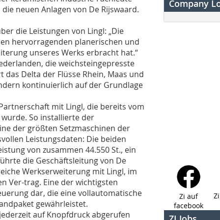
Company L
 die neuen Anlagen von De Rijswaard.
über die Leistungen von Lingl: „Die
 den hervorragenden planerischen und
eiterung unseres Werks erbracht hat.“
iederlanden, die weichsteingepresste
rt das Delta der Flüsse Rhein, Maas und
ondern kontinuierlich auf der Grundlage
artnerschaft mit Lingl, die bereits vom
 wurde. So installierte der
eine der größten Setzmaschinen der
vollen Leistungsdaten: Die beiden
istung von zusammen 44.550 St., ein
führte die Geschäftsleitung von De
eiche Werkserweiterung mit Lingl, im
n Ver-trag. Eine der wichtigsten
euerung dar, die eine vollautomatische
Z
Zi auf
andpaket gewährleistet.
facebook
jederzeit auf Knopfdruck abgerufen
ZI Jobs