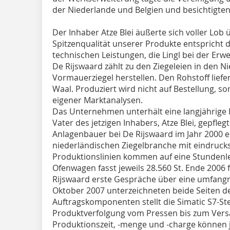
der Niederlande und Belgien und besichtigten
Der Inhaber Atze Blei äußerte sich voller Lob 
Spitzenqualität unserer Produkte entspricht
technischen Leistungen, die Lingl bei der Erw
De Rijswaard zählt zu den Ziegeleien in den N
Vormauerziegel herstellen. Den Rohstoff liefe
Waal. Produziert wird nicht auf Bestellung, s
eigener Marktanalysen.
Das Unternehmen unterhält eine langjährige P
Vater des jetzigen Inhabers, Atze Blei, gepflegt
Anlagenbauer bei De Rijswaard im Jahr 2000 
niederländischen Ziegelbranche mit eindrucks
Produktionslinien kommen auf eine Stundenle
Ofenwagen fasst jeweils 28.560 St. Ende 2006 
Rijswaard erste Gespräche über eine umfangr
Oktober 2007 unterzeichneten beide Seiten de
Auftragskomponenten stellt die Simatic S7-St
Produktverfolgung vom Pressen bis zum Vers
Produktionszeit, -menge und -charge können 