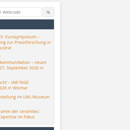
29. Eurosymposium –
ung zur Praxisforschung in
ustrie
r
skommunikation – neues
 27. September 2026 in
acht – IAB-TAGE
026 in Weimar
stellung im LWL-Museum
ramm der ceramitec:
Expertise im Fokus