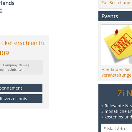
rlands
Zur Bestellung
0
Events
tikel erschien in
009
t: Company News |
Hier finden Sie
rmennachrichten
Veranstaltunge
bonnement
Zi 
ltsverzeichnis
» Relevante Ne
» monatliche E
» kostenlos un