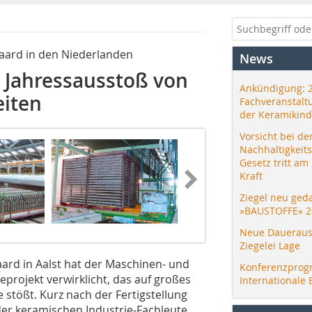
aard in den Niederlanden
News
n Jahressausstoß von
Ankündigung: 
eiten
Fachveranstalt
der Keramikind
Vorsicht bei de
Nachhaltigkeit
Gesetz tritt am
Kraft
Ziegel neu ged
»BAUSTOFFE« 2
Neue Daueraus
Ziegelei Lage
aard in Aalst hat der Maschinen- und
Konferenzprog
projekt verwirklicht, das auf großes
Internationale 
 stößt. Kurz nach der Fertigstellung
der keramischen Industrie-Fachleute