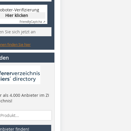
oboter-Verifizierung
Hier klicken
Friendly
Captcha ⇗
n Sie sich jetzt an
nen finden Sie hier
nden
 als 4.000 Anbieter im ZI
ichnis!
nbieter finden!