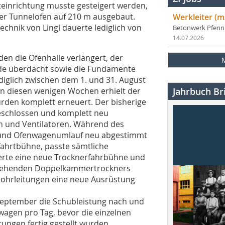
teinrichtung musste gesteigert werden,
r Tunnelofen auf 210 m ausgebaut.
Werkleiter (m
echnik von Lingl dauerte lediglich von
Betonwerk Pfen
14.07.2026
n die Ofenhalle verlängert, der
ude überdacht sowie die Fundamente
iglich zwischen dem 1. und 31. August
 In diesen wenigen Wochen erhielt der
Jahrbuch Bri
rden komplett erneuert. Der bisherige
chlossen und komplett neu
n und Ventilatoren. Während des
 und Ofenwagenumlauf neu abgestimmt
fahrtbühne, passte sämtliche
lierte eine neue Trocknerfahrbühne und
estehenden Doppelkammertrockners
Rohrleitungen eine neue Ausrüstung
 September die Schubleistung nach und
wagen pro Tag, bevor die einzelnen
ungen fertig gestellt wurden.