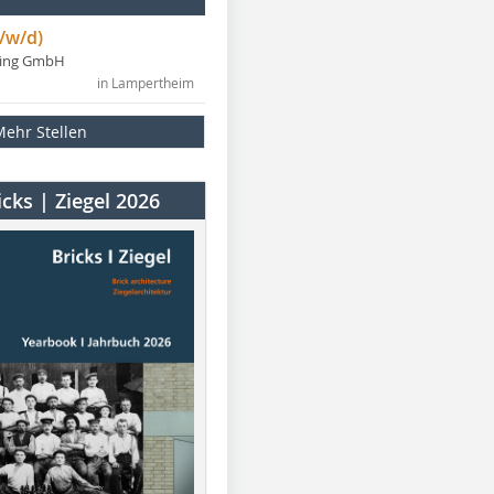
/w/d)
ning GmbH
in Lampertheim
Mehr Stellen
cks | Ziegel 2026