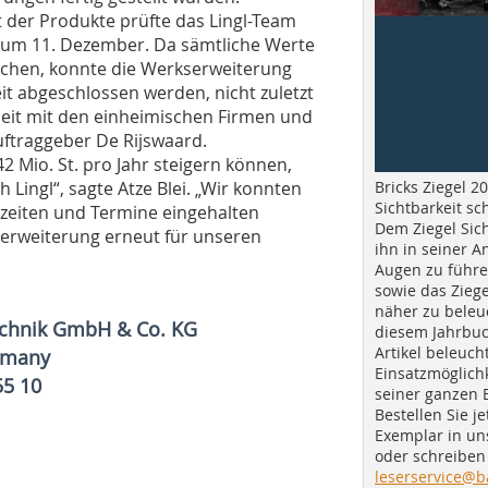
 der Produkte prüfte das Lingl-Team
 zum 11. Dezember. Da sämtliche Werte
chen, konnte die Werkserweiterung
t abgeschlossen werden, nicht zuletzt
it mit den einheimischen Firmen und
ftraggeber De Rijswaard.
 Mio. St. pro Jahr steigern können,
Bricks Ziegel 20
Lingl“, sagte Atze Blei. „Wir konnten
Sichtbarkeit sc
erzeiten und Termine eingehalten
Dem Ziegel Sich
erweiterung erneut für unseren
ihn in seiner A
Augen zu führe
sowie das Ziege
näher zu beleu
echnik GmbH & Co. KG
diesem Jahrbuc
Artikel beleuch
rmany
Einsatzmöglichk
55 10
seiner ganzen 
Bestellen Sie je
Exemplar in u
oder schreiben 
leserservice@b