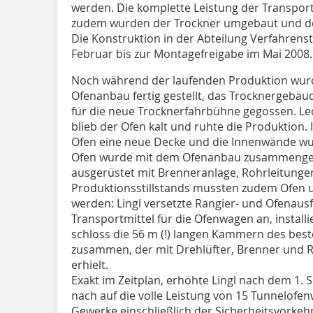
werden. Die komplette Leistung der Transpor
zudem wurden der Trockner umgebaut und de
Die Konstruktion in der Abteilung Verfahrenst
Februar bis zur Montagefreigabe im Mai 2008.
Noch während der laufenden Produktion wurde
Ofenanbau fertig gestellt, das Trocknergebä
für die neue Trocknerfahrbühne gegossen. Led
blieb der Ofen kalt und ruhte die Produktion.
Ofen eine neue Decke und die Innenwände wu
Ofen wurde mit dem Ofenanbau zusammenges
ausgerüstet mit Brenneranlage, Rohrleitunge
Produktionsstillstands mussten zudem Ofen
werden: Lingl versetzte Rangier- und Ofenaus
Transportmittel für die Ofenwagen an, instal
schloss die 56 m (!) langen Kammern des b
zusammen, der mit Drehlüfter, Brenner und 
erhielt.
Exakt im Zeitplan, erhöhte Lingl nach dem 1.
nach auf die volle Leistung von 15 Tunnelofen
Gewerke einschließlich der Sicherheitsvorkehr