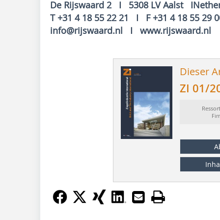
De Rijswaard 2 I 5308 LV Aalst INethe
T +31 4 18 55 22 21 I F +31 4 18 55 29 0
info@rijswaard.nl I www.rijswaard.nl
Dieser Ar
ZI 01/2
Ressor
Fi
A
Inha