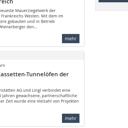
reich
 neueste Mauerziegelwerk der
 Frankreichs Westen. Mit dem im
ire gebauten und in Betrieb
ienerberger den...
mehr
arn
-Kassetten-Tunnelöfen der
nstätten AG und Lingl verbindet eine
0 Jahren gewachsene, partnerschaftliche
r Zeit wurde eine Vielzahl von Projekten
mehr