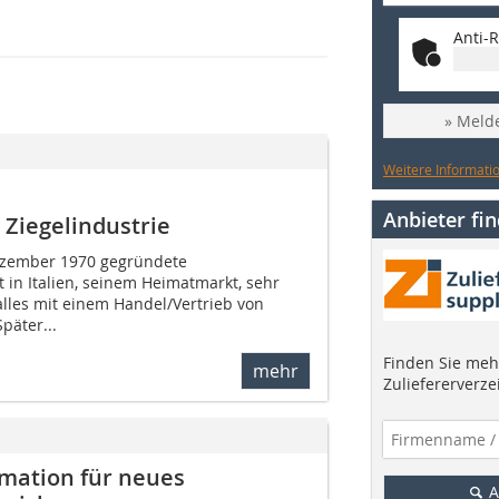
Anti-R
» Melde
Weitere Informatio
Anbieter fi
 Ziegelindustrie
ezember 1970 gegründete
 in Italien, seinem Heimatmarkt, sehr
lles mit einem Handel/Vertrieb von
päter...
Finden Sie mehr
mehr
Zuliefererverze
omation für neues
A