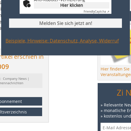
etzt wurden, verdankt Lingl u. a. der
Zur Bestellung
Hier klicken
gen Projektleiter von Wienerberger,
Friendly
Captcha ⇗
m Wie-
Events
ele gemeinsam verwirklichen zum
Melden Sie sich jetzt an!
ls zu-
Beispiele, Hinweise: Datenschutz, Analyse, Widerruf
tikel erschien in
009
Hier finden Sie
Veranstaltunge
t: Company News |
rmennachrichten
Zi 
bonnement
» Relevante Ne
» monatliche E
ltsverzeichnis
» kostenlos un