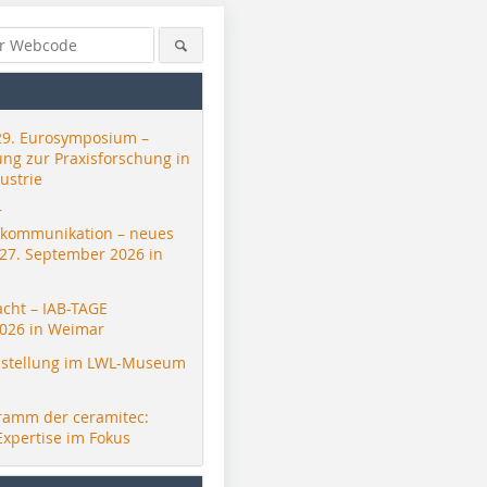
29. Eurosymposium –
ung zur Praxisforschung in
ustrie
r
skommunikation – neues
 27. September 2026 in
acht – IAB-TAGE
026 in Weimar
stellung im LWL-Museum
ramm der ceramitec:
Expertise im Fokus