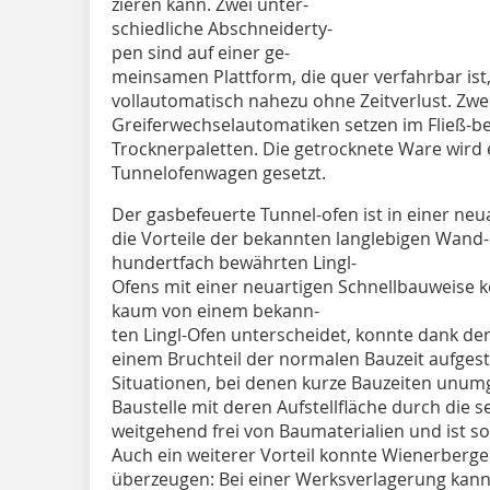
zieren kann. Zwei unter-
schiedliche Abschneiderty-
pen sind auf einer ge-
meinsamen Plattform, die quer verfahrbar is
vollautomatisch nahezu ohne Zeitverlust. Zwe
Greiferwechselautomatiken setzen im Fließ-be
Trocknerpaletten. Die getrocknete Ware wird 
Tunnelofenwagen gesetzt.
Der gasbefeuerte Tunnel-ofen ist in einer ne
die Vorteile der bekannten langlebigen Wand
hundertfach bewährten Lingl-
Ofens mit einer neuartigen Schnellbauweise ko
kaum von einem bekann-
ten Lingl-Ofen unterscheidet, konnte dank de
einem Bruchteil der normalen Bauzeit aufgeste
Situationen, bei denen kurze Bauzeiten unumg
Baustelle mit deren Aufstellfläche durch die 
weitgehend frei von Baumaterialien und ist s
Auch ein weiterer Vorteil konnte Wienerberg
überzeugen: Bei einer Werksverlagerung kan