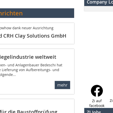
Company L
richten
nowhow dank neuer Ausrichtung
d CRH Clay Solutions GmbH
iegelindustrie weltweit
inen- und Anlagenbauer Bedeschi hat
e Lieferung von Aufbereitungs- und
olgende...
mehr
Z
Zi auf
facebook
für die Baustoffprüfung
ZI Jobs