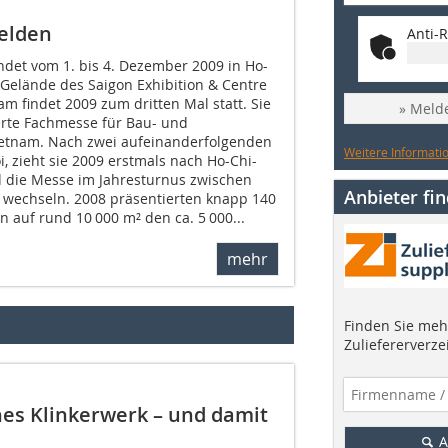
melden
Anti-R
ndet vom 1. bis 4. Dezember 2009 in Ho-
Gelände des Saigon Exhibition & Centre
am findet 2009 zum dritten Mal statt. Sie
» Melde
sierte Fachmesse für Bau- und
ietnam. Nach zwei aufeinanderfolgenden
Weitere Informatio
, zieht sie 2009 erstmals nach Ho-Chi-
 die Messe im Jahresturnus zwischen
Anbieter fi
 wechseln. 2008 präsentierten knapp 140
n auf rund 10 000 m² den ca. 5 000...
mehr
Finden Sie mehr
Zuliefererverze
hes Klinkerwerk – und damit
A