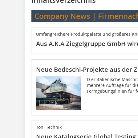
Inhaltsverzeichnis
Company News | Firmennach
Umfangreichere Produktpalette und größeres K
Aus A.K.A Ziegelgruppe GmbH wir
Neue Bedeschi-Projekte aus der Z
D er italienische Masch
mehrere Aufträge für di
Formgebungslinien für f
Toni Technik
Neue Katalogserie Global Testing 