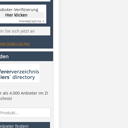
oboter-Verifizierung
Hier klicken
Friendly
Captcha ⇗
n Sie sich jetzt an
nen finden Sie hier
nden
 als 4.000 Anbieter im ZI
ichnis!
nbieter finden!