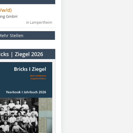
/w/d)
ning GmbH
in Lampertheim
Mehr Stellen
cks | Ziegel 2026