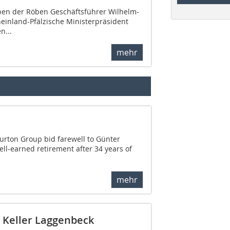
ben der Röben Geschäftsführer Wilhelm-
inland-Pfälzische Ministerpräsident
n...
mehr
 Burton Group bid farewell to Günter
ell-earned retirement after 34 years of
mehr
 Keller Laggenbeck