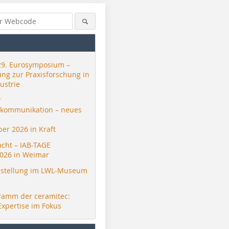
29. Eurosymposium –
ung zur Praxisforschung in
ustrie
r
skommunikation – neues
er 2026 in Kraft
acht – IAB-TAGE
026 in Weimar
stellung im LWL-Museum
ramm der ceramitec:
Expertise im Fokus