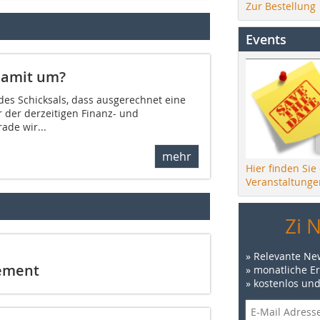
Zur Bestellung
Events
damit um?
e des Schicksals, dass ausgerechnet eine
 der derzeitigen Finanz- und
ade wir...
mehr
Hier finden Sie
Veranstaltunge
Zi 
» Relevante Ne
ement
» monatliche E
» kostenlos un