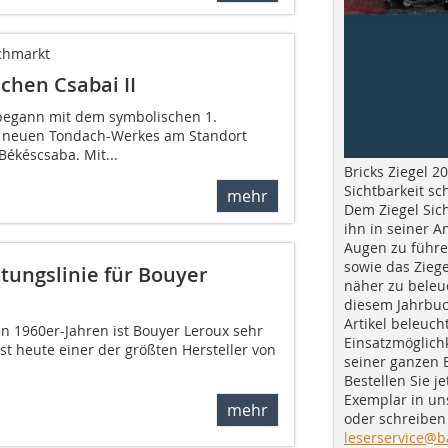
chmarkt
chen Csabai II
begann mit dem symbolischen 1.
s neuen Tondach-Werkes am Standort
Békéscsaba. Mit...
Bricks Ziegel 20
Sichtbarkeit sc
mehr
Dem Ziegel Sich
ihn in seiner A
Augen zu führe
sowie das Ziege
tungslinie für Bouyer
näher zu beleu
diesem Jahrbuc
Artikel beleuch
n 1960er-Jahren ist Bouyer Leroux sehr
Einsatzmöglichk
t heute einer der größten Hersteller von
seiner ganzen 
Bestellen Sie je
Exemplar in u
mehr
oder schreiben 
leserservice@b