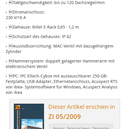
› Taktgeschwindigkeit: bis zu 120 Dachziegel/min
› Stromanschluss:
230 V/16 A
› Gehäuse: Rittel E-Rack 0,65 · 1,2 m
› Schutzart des Gehäuses: IP 42
› Ausstoßvorrichtung: MAC-Ventil mit dazugehörigem
Zylinder
› Hammersystem: doppelt gelagerter Hammerarm mit
elektronischem Ventil
› PC: IPC Eltech-Cybox mit austauschbarer 250-GB-
Festplatte, USB-Adapter, Ethernetanschluss, Acuspect RTS
von ibea- Systemsoftware für Windows, Acuspect Analysis
von ibea
Dieser Artikel erschien in
ZI 05/2009
Ressort: Technical News | Technische