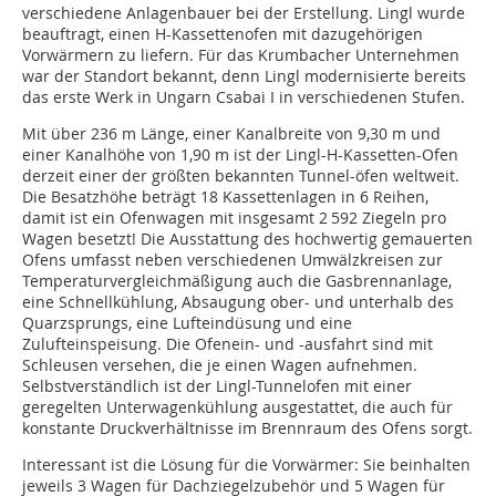
verschiedene Anlagenbauer bei der Erstellung. Lingl wurde
beauftragt, einen H-Kassettenofen mit dazugehörigen
Vorwärmern zu liefern. Für das Krumbacher Unternehmen
war der Standort bekannt, denn Lingl modernisierte bereits
das erste Werk in Ungarn Csabai I in verschiedenen Stufen.
Mit über 236 m Länge, einer Kanalbreite von 9,30 m und
einer Kanalhöhe von 1,90 m ist der Lingl-H-Kassetten-Ofen
derzeit einer der größten bekannten Tunnel-öfen weltweit.
Die Besatzhöhe beträgt 18 Kassettenlagen in 6 Reihen,
damit ist ein Ofenwagen mit insgesamt 2 592 Ziegeln pro
Wagen besetzt! Die Ausstattung des hochwertig gemauerten
Ofens umfasst neben verschiedenen Umwälzkreisen zur
Temperaturvergleichmäßigung auch die Gasbrennanlage,
eine Schnellkühlung, Absaugung ober- und unterhalb des
Quarzsprungs, eine Lufteindüsung und eine
Zulufteinspeisung. Die Ofenein- und -ausfahrt sind mit
Schleusen versehen, die je einen Wagen aufnehmen.
Selbstverständlich ist der Lingl-Tunnelofen mit einer
geregelten Unterwagenkühlung ausgestattet, die auch für
konstante Druckverhältnisse im Brennraum des Ofens sorgt.
Interessant ist die Lösung für die Vorwärmer: Sie beinhalten
jeweils 3 Wagen für Dachziegelzubehör und 5 Wagen für