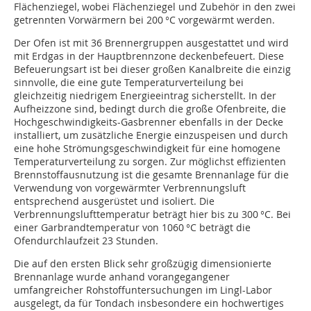
Flächenziegel, wobei Flächenziegel und Zubehör in den zwei
getrennten Vorwärmern bei 200 °C vorgewärmt werden.
Der Ofen ist mit 36 Brennergruppen ausgestattet und wird
mit Erdgas in der Hauptbrennzone deckenbefeuert. Diese
Befeuerungsart ist bei dieser großen Kanalbreite die einzig
sinnvolle, die eine gute Temperaturverteilung bei
gleichzeitig niedrigem Energieeintrag sicherstellt. In der
Aufheizzone sind, bedingt durch die große Ofenbreite, die
Hochgeschwindigkeits-Gasbrenner ebenfalls in der Decke
installiert, um zusätzliche Energie einzuspeisen und durch
eine hohe Strömungsgeschwindigkeit für eine homogene
Temperaturverteilung zu sorgen. Zur möglichst effizienten
Brennstoffausnutzung ist die gesamte Brennanlage für die
Verwendung von vorgewärmter Verbrennungsluft
entsprechend ausgerüstet und isoliert. Die
Verbrennungslufttemperatur beträgt hier bis zu 300 °C. Bei
einer Garbrandtemperatur von 1060 °C beträgt die
Ofendurchlaufzeit 23 Stunden.
Die auf den ersten Blick sehr großzügig dimensionierte
Brennanlage wurde anhand vorangegangener
umfangreicher Rohstoffuntersuchungen im Lingl-Labor
ausgelegt, da für Tondach insbesondere ein hochwertiges