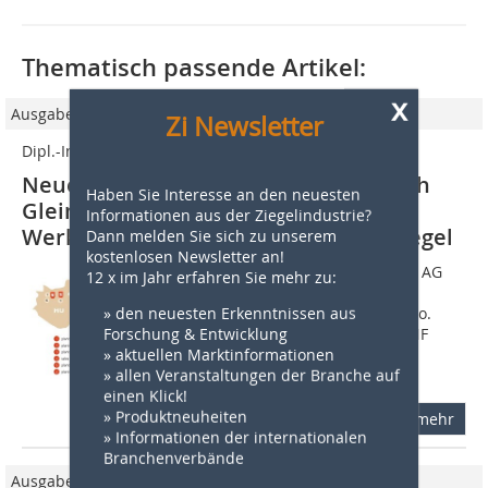
Thematisch passende Artikel:
x
Ausgabe 11/2009
Zi Newsletter
Dipl.-Ing. Anett Fischer
Neue Tondächer für Ungarn – Tondach
Haben Sie Interesse an den neuesten
Gleinstätten AG produziert im neuen
Informationen aus der Ziegelindustrie?
Werk Csabai II großformatige Dachziegel
Dann melden Sie sich zu unserem
kostenlosen Newsletter an!
1 Einleitung Die Tondach Gleinstätten AG
12 x im Jahr erfahren Sie mehr zu:
produziert heute mit rund 3?100
» den neuesten Erkenntnissen aus
Mitarbeitern in 11 Ländern ca. 500 Mio.
Forschung & Entwicklung
Stück Dachziegel und etwa 305 Mio. NF
» aktuellen Marktinformationen
Mauerziegel. Die 34 Werke an 28
» allen Veranstaltungen der Branche auf
Standorten...
einen Klick!
» Produktneuheiten
mehr
» Informationen der internationalen
Branchenverbände
Ausgabe 03/2011