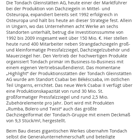
Die Tondach Gleinstätten AG, heute einer der Marktführer
bei der Produktion von Dachziegeln in Mittel- und
Osteuropa, expandiert bereits seit 1992 erfolgreich in
Osteuropa und hält bis heute an dieser Strategie fest. Allein
in Ungarn, wo das Unternehmen acht Werke an sechs
Standorten unterhält, betrug die Investitionssumme von
1992 bis 2009 insgesamt weit über 150 Mio. €. Hier stellen
heute rund 400 Mitarbeiter neben Strangdachziegeln groß-
und kleinformatige Pressfalzziegel, Dachziegelzubehör und
Mauerziegel her. Den Vertrieb der hochwertigen Produkte
organisiert Tondach primär im Business-to-Business mit
einem eigenen Vertriebsaußendienst. Das momentane
„Highlight“ der Produktionsstätten der Tondach Gleinstätten
AG wurde am Standort Csabai bei Békéscsaba, im östlichen
Teil Ungarns, errichtet. Das neue Werk Csabai II verfügt über
eine Produktionskapazität von rund 30 Mio. St.
großformatiger Pressfalzziegel und rund 2,5 Mio.
Zubehörelemente pro Jahr. Dort wird mit Produkten
„Rumba, Bolero und Twist“ auch das größte
Dachziegelformat der Tondach-Gruppe mit einem Deckmaß
von 9,3 Stück/m², hergestellt.
Beim Bau dieses gigantischen Werkes übernahm Tondach
selbst die Generalunternehmerschaft und beteiligte