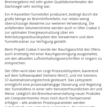
Brennergebnis mit sehr guten Qualitätsmerkmalen der
Dachziegel sehr wichtig war.
Ein H-Kassetten-Tunnelofen produziert, bedingt durch die
große Menge an Brennhilfsmitteln, nur relativ wenig
überschüssige Abwärme zur weiteren Verwendung. Die
anfallenden Volumenströme werden auch in Ofen Csabai II
zur optimalen Energieausnutzung über ein
Rohrleitungsverbundsystem den Vorwärmern und dem
Tunneltrockner zur Verfügung gestellt.
Beim Projekt Csabai II wurde der Rauchgasschlot des Ofens
auch erstmalig mit einer Rauchgasreinigung ausgestattet,
um den aktuellen Luftreinhaltungsvorschriften in Ungarn zu
entsprechen.
Der Ofen wird über ein Lingl-Prozessleitsystem, basierend
auf dem Softwarepaket Siemens WinCC, und mit Siemens
S7-Automatisierungstechnik gesteuert. Das Leitsystem
ermöglicht eine prozessabhängige Steuerung und Regelung
des Tunnelofens in einer sehr benutzerfreundlichen Art und
Weise. Lediglich die Brennkurvenerstellung neuer Produkte
am Computermonitor muss noch durch Fachpersonal
erfolgen – alle anderen Prozessparameter werden