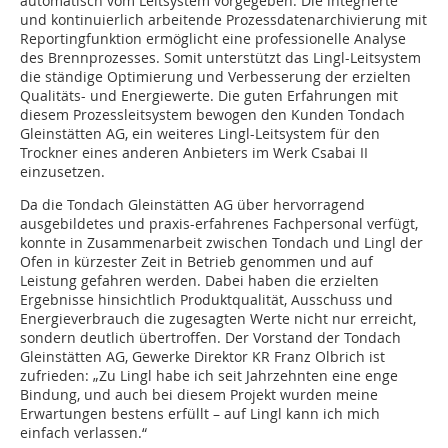
automatisch vom Leitsystem vorgegeben. Die integrierte
und kontinuierlich arbeitende Prozessdatenarchivierung mit
Reportingfunktion ermöglicht eine professionelle Analyse
des Brennprozesses. Somit unterstützt das Lingl-Leitsystem
die ständige Optimierung und Verbesserung der erzielten
Qualitäts- und Energiewerte. Die guten Erfahrungen mit
diesem Prozessleitsystem bewogen den Kunden Tondach
Gleinstätten AG, ein weiteres Lingl-Leitsystem für den
Trockner eines anderen Anbieters im Werk Csabai II
einzusetzen.
Da die Tondach Gleinstätten AG über hervorragend
ausgebildetes und praxis-erfahrenes Fachpersonal verfügt,
konnte in Zusammenarbeit zwischen Tondach und Lingl der
Ofen in kürzester Zeit in Betrieb genommen und auf
Leistung gefahren werden. Dabei haben die erzielten
Ergebnisse hinsichtlich Produktqualität, Ausschuss und
Energieverbrauch die zugesagten Werte nicht nur erreicht,
sondern deutlich übertroffen. Der Vorstand der Tondach
Gleinstätten AG, Gewerke Direktor KR Franz Olbrich ist
zufrieden: „Zu Lingl habe ich seit Jahrzehnten eine enge
Bindung, und auch bei diesem Projekt wurden meine
Erwartungen bestens erfüllt – auf Lingl kann ich mich
einfach verlassen.“