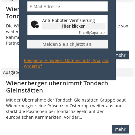
Wienerberger baut Beteiligung an
Tondach Gleinstätten aus
Anti-Roboter-Verifizierung
Die Wienerberger AG gab am 1. Februar die Übernahme von
Hier klicken
weiteren 25?% der Anteile an Tondach Gleinstätten im
Friendly
Captcha ⇗
Rahmen eines Anteilstausches mit dem Joint-Venture-
Partner Monier bekannt. Wienerberger...
Melden Sie sich jetzt an!
mehr
Beispiele, Hinweise: Datenschutz, Analyse,
Widerruf
Ausgabe 06/2014
Wienerberger übernimmt Tondach
Gleinstätten
Mit der Übernahme der Tondach Gleinstätten Gruppe baut
Wienerberger seine Präsenz in Osteuropa weiter aus und
stärkt die Positionen bei Tondachziegeln auf den
europäischen Kernmärkten. Vor der...
mehr