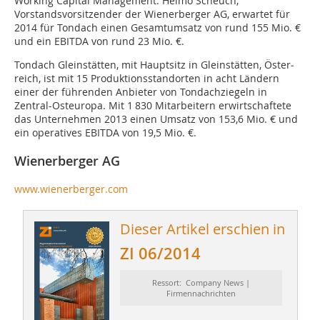
Working Capital Management. Heimo Scheuch,
Vorstandsvorsitzender der Wienerberger AG, erwartet für
2014 für Tondach einen Gesamtumsatz von rund 155 Mio. €
und ein E­BITDA von rund 23 Mio. €.
Tondach Gleinstätten, mit Hauptsitz in Gleinstätten, Öster­
reich, ist mit 15 Produk­tionsstandorten in acht Ländern
einer der führenden An­bieter von Tondachziegeln in
Zentral-Osteuropa. Mit 1 830 Mitarbeitern erwirtschaftete
das Unternehmen 2013 einen Umsatz von 153,6 Mio. € und
ein operatives EBITDA von 19,5 Mio. €.
Wienerberger AG
www.wienerberger.com
Dieser Artikel erschien in
ZI 06/2014
Ressort: Company News |
Firmennachrichten