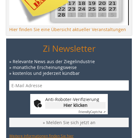
Hier finden Sie eine Übersicht aktueller Veranstaltungen
Zi Newsletter
» Relevante News aus der Ziegelindustrie
» monatliche Erscheinungsweise
» kostenlos und jederzeit kündbar
Anti-Roboter-Verifizierung
Hier klicken
Friendly
Captcha ⇗
» Melden Sie sich jetzt an
Weitere Informationen finden Sie hier