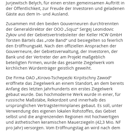
Jurjewitsch Belych, für einen ersten gemeinsamen Auftritt in
der Öffentlichkeit, zur Freude der Investoren und geladenen
Gäste aus dem In- und Ausland.
Zusammen mit den beiden Gouverneuren durchtrennten
der Generaldirektor der OOO „Sojuz“ Sergej Leonidovic
Zykov und der Gebietsvertriebsleiter der Keller HCW GmbH
Torsten Bärtels das „rote Band“ und besiegelten so feierlich
den Eröffnungsakt. Nach den offiziellen Ansprachen der
Gouverneure, der Gebietsverwaltung, der Investoren, der
Bank und der Vertreter der am Projekt maßgeblich
beteiligten Firmen, wurde das gesamte Ziegelwerk vom
kirchlichen Würdenträger geistlich geweiht.
Die Firma OAO „Kirovo-Tschepezki Kirpitschny Zawod“
eröffnete das Ziegelwerk an einem Standort, an dem bereits
Anfang des letzten Jahrhunderts ein erstes Ziegelwerk
gebaut wurde. Das hochmoderne Werk wurde in einer, für
russische Maßstäbe, Rekordzeit und innerhalb des
ursprünglichen Vertragsterminplanes gebaut. Es soll, unter
Verwendung des eigenen lokalen Rohstoffes, das Gebiet
selbst und die angrenzenden Regionen mit hochwertigen
und ästhetischen keramischen Mauerziegeln (42,3 Mio. NF
pro Jahr) versorgen. Vom Eröffnungstag an wird nach dem