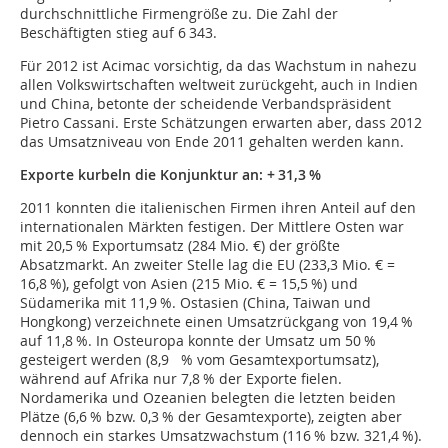
durchschnittliche Firmengröße zu. Die Zahl der
Beschäftigten stieg auf 6 343.
Für 2012 ist Acimac vorsichtig, da das Wachstum in nahezu
allen Volkswirtschaften weltweit zurückgeht, auch in Indien
und China, betonte der scheidende Verbandspräsident
Pietro Cassani. Erste Schätzungen erwarten aber, dass 2012
das Umsatzniveau von Ende 2011 gehalten werden kann.
Exporte kurbeln die Konjunktur an: + 31,3 %
2011 konnten die italienischen Firmen ihren Anteil auf den
internationalen Märkten festigen. Der Mittlere Osten war
mit 20,5 % Exportumsatz (284 Mio. €) der größte
Absatzmarkt. An zweiter Stelle lag die EU (233,3 Mio. € =
16,8 %), gefolgt von Asien (215 Mio. € = 15,5 %) und
Südamerika mit 11,9 %. ­Ostasien (­China, Taiwan und
Hongkong) verzeichnete einen Umsatzrückgang von 19,4 %
auf 11,8 %. In Osteuropa konnte der Umsatz um 50 %
gesteigert werden (8,9 % vom Gesamtexportumsatz),
während auf Afrika nur 7,8 % der Exporte fielen.
Nordamerika und Ozeanien belegten die letzten beiden
Plätze (6,6 % bzw. 0,3 % der Gesamtexporte), zeigten aber
dennoch ein starkes Umsatzwachstum (116 % bzw. 321,4 %).