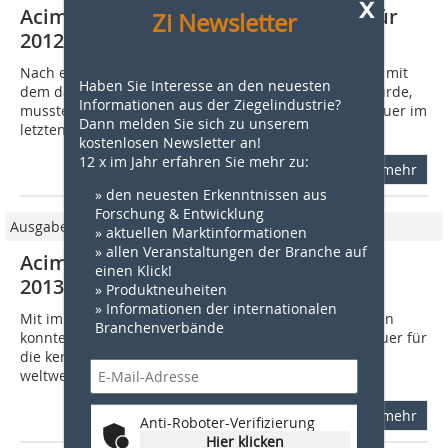
x
Acimac meldet 1,667 Mrd. € Umsatz für
Zi Newsletter
2012
Nach einem starken Umsatzwachstum 2011 (+26,2?%), mit
Haben Sie Interesse an den neuesten
dem das Niveau vor der Krise 2008 wieder erreicht wurde,
Informationen aus der Ziegelindustrie?
mussten die italienischen Maschinen- und Anlagenbauer im
Dann melden Sie sich zu unserem
letzten Jahr einen leichten...
kostenlosen Newsletter an!
12 x im Jahr erfahren Sie mehr zu:
mehr
» den neuesten Erkenntnissen aus
Forschung & Entwicklung
Ausgabe 06/2014
» aktuellen Marktinformationen
» allen Veranstaltungen der Branche auf
Acimac meldet Umsatzsteigerung für
einen Klick!
2013 – getragen vom Export
» Produktneuheiten
» Informationen der internationalen
Mit im Vergleich zum Vorjahr verbesserten Ergebnissen
Branchenverbände
konnten die italienischen Maschinen- und Anlagenbauer für
die keramische Industrie ihre Stellung als einer der
weltweiten Marktführer behaupten....
mehr
Anti-Roboter-Verifizierung
Hier klicken