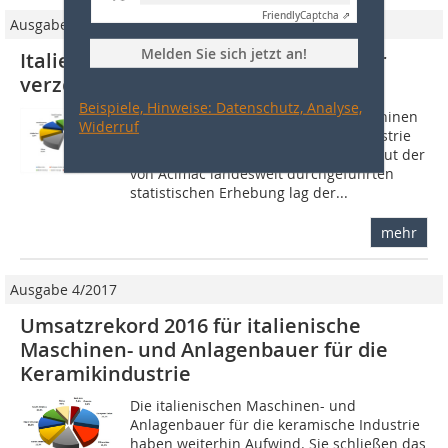
Friendly
Captcha ⇗
Ausgabe 6/2016
Melden Sie sich jetzt an!
Italienische Keramikmaschinenbauer
verzeichnen 2015 Rekordumsatz
Beispiele, Hinweise: Datenschutz, Analyse,
Die italienischen Hersteller von Maschinen
Widerruf
und Anlagen für die keramische Industrie
haben einen Rekordumsatz erzielt. Laut der
von Acimac landesweit durchgeführten
statistischen Erhebung lag der...
mehr
Ausgabe 4/2017
Umsatzrekord 2016 für italienische
Maschinen- und Anlagenbauer für die
Keramikindustrie
Die italienischen Maschinen- und
Anlagenbauer für die keramische Industrie
haben weiterhin Aufwind. Sie schließen das