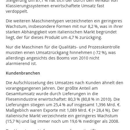
Steigerung um 87,1 % hat sich der durch den Verkauf von
Klassierungssystemen erwirtschaftete Umsatz fast
verdoppelt.
Die weiteren Maschinentypen verzeichneten ein geringeres
Wachstum, insbesondere Formen mit nur 8,2 %, was in ihrer
starken Abhängigkeit vom italienischen Markt begründet
liegt, der für dieses Produkt um 4,7 % zurückging.
Nur die Maschinen für die Qualitäts- und Prozesskontrolle
mussten einen Umsatzrückgang hinnehmen (-72 %), was
allerdings angesichts des Booms von 2010 nicht
alarmierend ist.
Kundenbranchen
Die Aufschlüsselung des Umsatzes nach Kunden ähnelt den
vorangegangenen Jahren. Der größte Anteil am
Gesamtumsatz wurde durch Lieferungen in die
Fliesenindustrie erwirtschaftet: 80,3 % (80,8 % in 2010). Die
Lieferungen stiegen um 25,4 % auf insgesamt 1,396 Mrd. €.
Maßgeblich waren Exporte mit 1,089 Mrd. € (+ 28,4 %). Der
italienische Markt verzeichnete ein geringeres Wachstum
(15,7 %) und lag immer noch um 19,6 % niedriger als 2008.