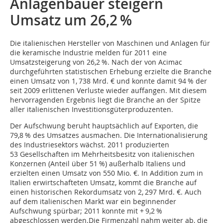
Anlagenbauer steigern
Umsatz um 26,2 %
Die italienischen Hersteller von Maschinen und Anlagen für
die keramische Industrie melden für 2011 eine
Umsatzsteigerung von 26,2 %. Nach der von Acimac
durchgeführten statistischen Erhebung erzielte die Branche
einen Umsatz von 1, 738 Mrd. € und konnte damit 94 % der
seit 2009 erlittenen ­Verluste wieder auffangen. Mit diesem
hervorragenden Ergebnis liegt die Branche an der Spitze
aller italienischen Investitionsgüterproduzenten.
Der Aufschwung beruht hauptsächlich auf Exporten, die
79,8 % des Umsatzes ausmachen. Die Internationalisierung
des Industriesektors wächst. 2011 produzierten
53 Gesellschaften im Mehrheitsbesitz von italienischen
Konzernen (Anteil über 51 %) außerhalb Italiens und
erzielten einen Umsatz von 550 Mio. €. In Addition zum in
Italien erwirtschafteten Umsatz, kommt die Branche auf
einen historischen Rekordumsatz von 2, 297 Mrd. €. Auch
auf dem italienischen Markt war ein beginnender
Aufschwung spürbar; 2011 konnte mit + 9,2 %
abgeschlossen werden.Die Firmenzahl nahm weiter ab, die