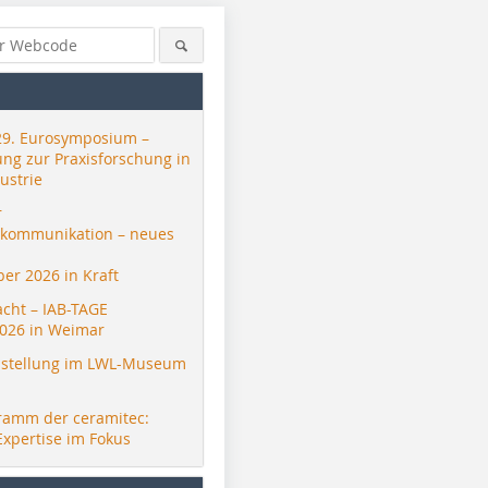
29. Eurosymposium –
ung zur Praxisforschung in
ustrie
r
skommunikation – neues
er 2026 in Kraft
acht – IAB-TAGE
026 in Weimar
stellung im LWL-Museum
ramm der ceramitec:
Expertise im Fokus