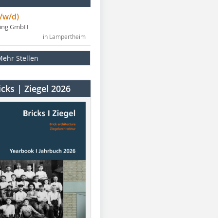
/w/d)
ning GmbH
in Lampertheim
Mehr Stellen
cks | Ziegel 2026