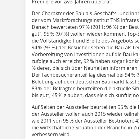
Premiere vor zwei Jahren übertraf.
Der Charakter der Bau als Geschäfts- und Inno
der vom Marktforschungsinstitut TNS Infra­te
Danach bewerteten 97 % (2011: 96 %) der ­Bes
gut“, 95 % (97 %) wollen wieder ­kommen. Top
die Vollständigkeit und Breite des Angebots s
94 % (93 %) der Besucher sehen die Bau als Le
Vorbereitung von Investitionen auf die Bau k
zufolge auch erreicht, 92 % haben sogar konkre
% derer, die sich über Neuheiten informieren
Der Fachbesucheranteil lag diesmal bei 94 % (
Belebung auf dem deutschen Baumarkt lässt s
83 % der Befragten beurteilten die aktuelle S
bis gut“, 45 % glauben, dass sie sich künftig 
Auf Seiten der Aussteller beurteilten 95 % die
der Aussteller wollen auch 2015 wieder teilne
wie 2011 von 95 % der Aussteller Bestnoten. 4
die wirtschaftliche Situation der Branche in Z
verbessern wird.