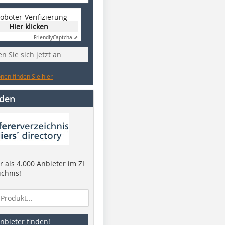
oboter-Verifizierung
Hier klicken
Friendly
Captcha ⇗
n Sie sich jetzt an
nen finden Sie hier
nden
 als 4.000 Anbieter im ZI
ichnis!
nbieter finden!