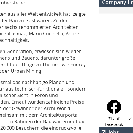
Company L
mhersteller.
en aus aller Welt entwickelt hat, zeigte
f der Bau zu Gast waren. Zu den
der sechs renommierten Architekten
i Pallasmaa, Mario Cucinella, Andrei
chhaltigkeit.
ren Generation, erwiesen sich wieder
lanens und Bauens, darunter große
 Sicht der Dinge zu Themen wie Energy
 oder Urban Mining.
esmal das nachhaltige Planen und
ur aus technisch-funktionaler, sondern
ischer Sicht in Foren und
den. Erneut wurden zahlreiche Preise
e der Gewinner der Archi-World-
meinsam mit dem Architekturportal
Z
Zi auf
icht im Rahmen der Bau war erneut die
facebook
 20 000 Besuchern die eindrucksvolle
ZI Jobs