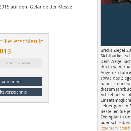
r 2015 auf dem Gelände der Messe
tikel erschien in
2013
Bricks Ziegel 20
Sichtbarkeit sc
Dem Ziegel Sich
: International News
ihn in seiner A
Augen zu führe
sowie das Ziege
bonnement
näher zu beleu
diesem Jahrbuc
ltsverzeichnis
Artikel beleuch
Einsatzmöglichk
seiner ganzen 
Bestellen Sie je
Exemplar in u
oder schreiben 
leserservice@b