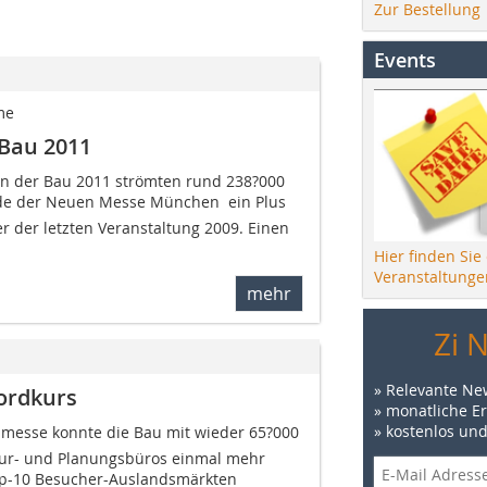
Zur Bestellung
Events
me
Bau 2011
n der Bau 2011 strömten rund 238?000
de der Neuen Messe München  ein Plus
 der letzten Veranstaltung 2009. Einen
Hier finden Sie
Veranstaltunge
mehr
Zi 
» Relevante Ne
ordkurs
» monatliche E
» kostenlos un
enmesse konnte die Bau mit wieder 65?000
tur- und Planungsbüros einmal mehr
p-10 Besucher-Auslandsmärkten