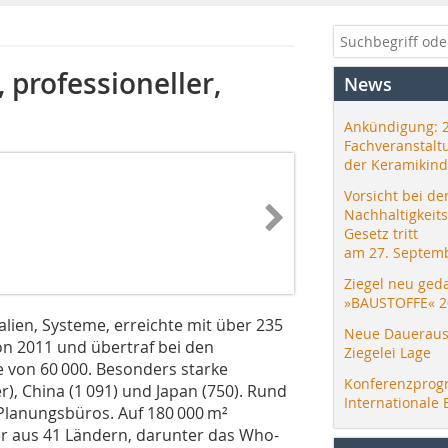
 professioneller,
News
Ankündigung: 
Fachveranstalt
der Keramikind
Vorsicht bei de
Nachhaltigkeit
Gesetz tritt
am 27. Septemb
Ziegel neu ged
»BAUSTOFFE« 2
ialien, Systeme, erreichte mit über 235
Neue Daueraus
n 2011 und übertraf bei den
Ziegelei Lage
 von 60 000. Besonders starke
Konferenzprog
), China (1 091) und Japan (750). Rund
Internationale 
Planungsbüros. Auf 180 000 m²
ler aus 41 Ländern, darunter das Who-