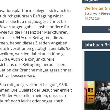
Werkleiter (m
vationsplattform spiegelt sich auch in
Betonwerk Pfen
st durchgeführten Befragung wider.
14.07.2026
ucher die Bau mit „ausgezeichnet bis
-Bewertungen gab es insbesondere für
owie für die Präsenz der Marktführer.
itmesse. 94 % der Befragten, die zur
amen, haben dieses Ziel den Angaben
Jahrbuch Bri
te Investitionen getätigt. Ebenfalls 92
 wollten, wurden dabei auch fündig.
95 %). Auch die konjunkturelle
ich aus der Befragung herauslesen:
ituation der Branche mit „ausgezeichnet
noch verbessern wird.
 Bau mit „ausgezeichnet bis gut“, 98 %
hmen. Die Qualität der Besucher erhielt
3 % der Aussteller meinen, dass sich
ukunft noch leicht oder sogar stark