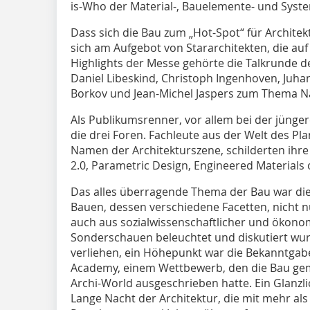
is-Who der Material-, Bauelemente- und Syste
Dass sich die Bau zum „Hot-Spot“ für Architekt
sich am Aufgebot von Stararchitekten, die au
Highlights der Messe gehörte die Talkrunde 
Daniel Libeskind, Christoph Ingenhoven, Juhan
Borkov und Jean-Michel Jaspers zum Thema Na
Als Publikumsrenner, vor allem bei der jünge
die drei Foren. Fachleute aus der Welt des P
Namen der Architekturszene, schilderten ihre
2.0, Parametric Design, Engineered Materials
Das alles überragende Thema der Bau war di
Bauen, dessen verschiedene Facetten, nicht n
auch aus sozialwissenschaftlicher und ökonom
Sonderschauen beleuchtet und diskutiert wur
verliehen, ein Höhepunkt war die Bekanntgab
Academy, einem Wettbewerb, den die Bau ge
Archi-World ausgeschrieben hatte. Ein Glanzl
Lange Nacht der Architektur, die mit mehr als