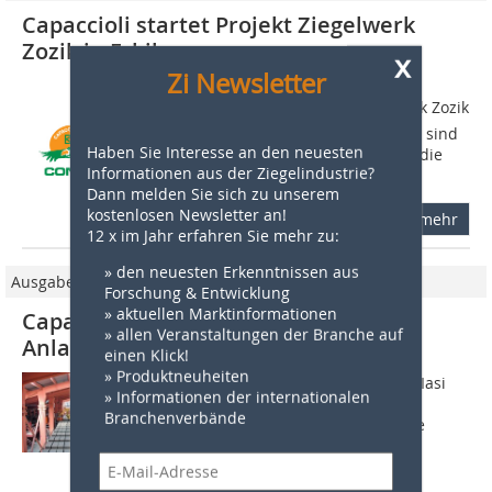
Capaccioli startet Projekt Ziegelwerk
Zozik in Erbil
x
Zi Newsletter
Im März 2016 gingen die ersten
Lieferungen für das Projekt Ziegelwerk Zozik
auf die Reise. Die ersten 32 Anhänger sind
Haben Sie Interesse an den neuesten
inzwischen in Erbil angekommen, wo die
Informationen aus der Ziegelindustrie?
Baumaßnahmen zur Errichtung der...
Dann melden Sie sich zu unserem
kostenlosen Newsletter an!
mehr
12 x im Jahr erfahren Sie mehr zu:
» den neuesten Erkenntnissen aus
Ausgabe 08/2009
Forschung & Entwicklung
» aktuellen Marktinformationen
Capaccioli nimmt erfolgreich neue
» allen Veranstaltungen der Branche auf
Anlagen in Betrieb
einen Klick!
» Produktneuheiten
Produktionsstart bei ­Ceramica S.A. in Iasi
» Informationen der internationalen
Capacciolimpianti hat eine neue
Branchenverbände
Fertigungsanlage für Ziegel der Marke
Brikston der Ceramica S.A. in Iasi,
Rumänien, planmäßig in Betrieb
genommen. Das...