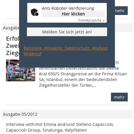
Anti-Roboter-Verifizierung
mehr
Hier klicken
Friendly
Captcha ⇗
Ausgabe 7-8/2011
Melden Sie sich jetzt an!
Erfolgreiche Aufträge für Capaccioli
Zweite Aral 650/S Strangpresse an
Beispiele, Hinweise: Datenschutz, Analyse,
Ziegelhersteller Kilsan SA geliefert
Widerruf
Capaccioli hat innerhalb des vertraglich
vereinbarten Lieferzeitraums die zweite
Aral 650/S Strangpresse an die Firma Kilsan
SA, Istanbul, einem der bedeutendsten
Ziegelhersteller der Türkei,...
mehr
Ausgabe 05/2012
Interview with/mit Emma and/und Stefano Capaccioli,
Capaccioli-Group, Sinalunga, Italy/Italien