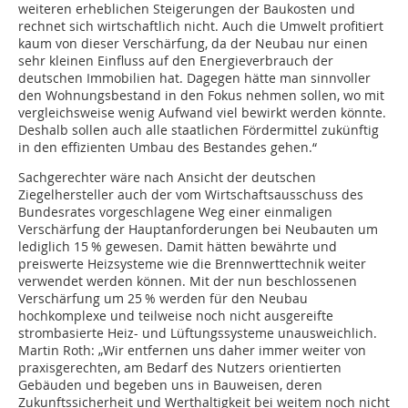
weiteren erheblichen Steigerungen der Baukosten und
rechnet sich wirtschaftlich nicht. Auch die Umwelt profitiert
kaum von dieser Verschärfung, da der Neubau nur einen
sehr kleinen Einfluss auf den Energieverbrauch der
deutschen Immobilien hat. Dagegen hätte man sinnvoller
den Wohnungsbestand in den Fokus nehmen sollen, wo mit
vergleichsweise wenig Aufwand viel bewirkt werden könnte.
Deshalb sollen auch alle staatlichen Fördermittel zukünftig
in den effizienten Umbau des Bestandes gehen.“
Sachgerechter wäre nach Ansicht der deutschen
Ziegelhersteller auch der vom Wirtschaftsausschuss des
Bundesrates vorgeschlagene Weg einer einmaligen
Verschärfung der Hauptanforderungen bei Neubauten um
lediglich 15 % gewesen. Damit hätten bewährte und
preiswerte Heizsysteme wie die Brennwerttechnik weiter
verwendet werden können. Mit der nun beschlossenen
Verschärfung um 25 % werden für den Neubau
hochkomplexe und teilweise noch nicht ausgereifte
strombasierte Heiz- und Lüftungssysteme unausweichlich.
Martin Roth: „Wir entfernen uns daher immer weiter von
praxisgerechten, am Bedarf des Nutzers orientierten
Gebäuden und begeben uns in Bauweisen, deren
Zukunftssicherheit und Werthaltigkeit bei weitem noch nicht