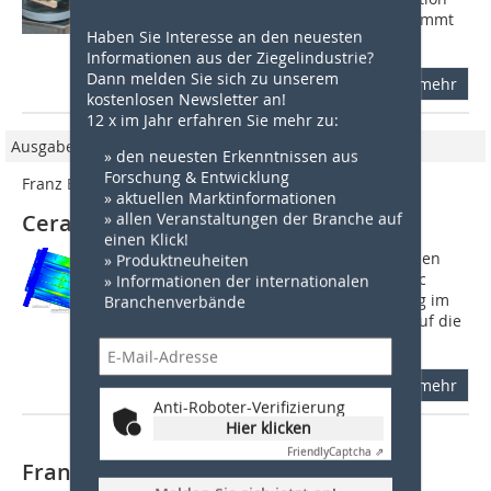
und Fertigung der Presswerkzeuge kommt
Haben Sie Interesse an den neuesten
bei Banke...
Informationen aus der Ziegelindustrie?
Dann melden Sie sich zu unserem
mehr
kostenlosen Newsletter an!
12 x im Jahr erfahren Sie mehr zu:
Ausgabe 02/2024
» den neuesten Erkenntnissen aus
Forschung & Entwicklung
Franz Banke GmbH  Hall / Halle A4, Booth / Stand 500
» aktuellen Marktinformationen
Ceramitec 2024 – Franz Banke GmbH
» allen Veranstaltungen der Branche auf
einen Klick!
Wir freuen uns, dass wir unsere Kunden
» Produktneuheiten
auch in diesem Jahr auf der Ceramitec
» Informationen der internationalen
begrüßen dürfen! Seit ihrer Gründung im
Branchenverbände
Jahr 1978 ist die Franz Banke GmbH auf die
Entwicklung und Produktion von...
mehr
Anti-Roboter-Verifizierung
Hier klicken
Friendly
Captcha ⇗
Franz Banke GmbH präsentiert