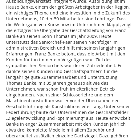
Ausbildungswerkstatt integriert wurde. Ausbildung ist im
Hause Banke, einem der größten Arbeitgeber in der Region,
ein wichtiges Thema und eine Investition in die Zukunft des
Unternehmens, 10 der 50 Mitarbeiter sind Lehrlinge. Dass
die Weitergabe von Know-how im Unternehmen klappt, zeigt
die erfolgreiche Übergabe der Geschäftsleitung von Franz
Banke an seinen Sohn Thomas im Jahr 2009. Heute
unterstützt das Seniorchef-Paar seinen Nachfolger im
administrativen Bereich und hilft mit seinen langjährigen
Erfahrungen. Franz Banke betont, dass die Arbeit mit den
Kunden für ihn immer ein Vergnügen war. Ziel des
sympathischen Seniorchefs war deren Zufriedenheit. Er
dankte seinen Kunden und Geschäftspartnern für die
langjährige gute Zusammenarbeit und Unterstützung.
Thomas Banke, mit 35 Jahren genauso alt wie das
Unternehmen, war schon früh im elterlichen Betrieb
eingebunden. Nach seiner Schlosserlehre und dem
Maschinenbaustudium war er vor der Übernahme der
Geschäftsführung als Konstruktionsleiter tätig. Unter seiner
Federführung baute das Unternehmen die Geschäftsfelder
„Ziegelentwicklung und -optimierung“ aus. Heute entwickelt
Banke in enger Zusammenarbeit mit den Kunden jährlich
etwa drei komplette Modelle mit allem Zubehör und
überarbeitet zusätzlich einzelne Dachziegel. Dazu gehören