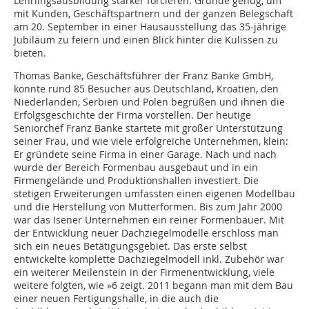
Lehrlingsausbildung stärker forcieren. Gründe genug, um
mit Kunden, Geschäftspartnern und der ganzen Belegschaft
am 20. September in einer Hausausstellung das 35-jährige
Jubiläum zu feiern und einen Blick hinter die Kulissen zu
bieten.
Thomas Banke, Geschäftsführer der Franz Banke GmbH,
konnte rund 85 Besucher aus Deutschland, Kroatien, den
Niederlanden, Serbien und Polen begrüßen und ihnen die
Erfolgsgeschichte der Firma vorstellen. Der heutige
Seniorchef Franz Banke startete mit großer Unterstützung
seiner Frau, und wie viele erfolgreiche Unternehmen, klein:
Er gründete seine Firma in einer Garage. Nach und nach
wurde der Bereich Formenbau ausgebaut und in ein
Firmengelände und Produktionshallen investiert. Die
stetigen Erweiterungen umfassten einen eigenen Modellbau
und die Herstellung von Mutterformen. Bis zum Jahr 2000
war das Isener Unternehmen ein reiner Formenbauer. Mit
der Entwicklung neuer Dachziegelmodelle erschloss man
sich ein neues Betätigungsgebiet. Das erste selbst
entwickelte komplette Dachziegelmodell inkl. Zubehör war
ein weiterer Meilenstein in der Firmenentwicklung, viele
weitere folgten, wie »6 zeigt. 2011 begann man mit dem Bau
einer neuen Fertigungshalle, in die auch die