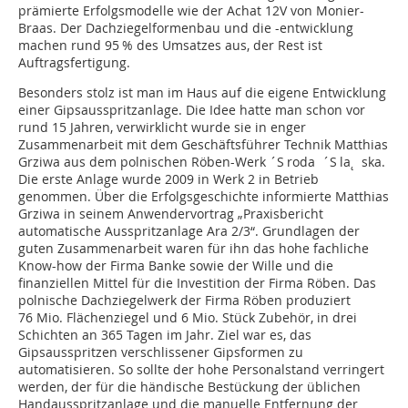
prämierte Erfolgsmodelle wie der Achat 12V von Monier-
Braas. Der Dachziegelformenbau und die -entwicklung
machen rund 95 % des Umsatzes aus, der Rest ist
Auftragsfertigung.
Besonders stolz ist man im Haus auf die eigene Entwicklung
einer Gipsausspritzanlage. Die Idee hatte man schon vor
rund 15 Jahren, verwirklicht wurde sie in enger
Zusammenarbeit mit dem Geschäftsführer Technik Matthias
Grziwa aus dem polnischen Röben-Werk ´S roda ´S la˛ ska.
Die erste Anlage wurde 2009 in Werk 2 in Betrieb
genommen. Über die Erfolgsgeschichte informierte Matthias
Grziwa in seinem Anwendervortrag „Praxisbericht
automatische Ausspritzanlage Ara 2/3“. Grundlagen der
guten Zusammenarbeit waren für ihn das hohe fachliche
Know-how der Firma Banke sowie der Wille und die
finanziellen Mittel für die Investition der Firma Röben. Das
polnische Dachziegelwerk der Firma Röben produziert
76 Mio. Flächenziegel und 6 Mio. Stück Zubehör, in drei
Schichten an 365 Tagen im Jahr. Ziel war es, das
Gipsausspritzen verschlissener Gipsformen zu
automatisieren. So sollte der hohe Personalstand verringert
werden, der für die händische Bestückung der üblichen
Handausspritzanlage und die manuelle Entfernung der