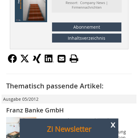
Ressort: Company News |
Firmennachrichten
Abonnement
Inhaltsverzeichnis
Thematisch passende Artikel:
Ausgabe 05/2012
Franz Banke GmbH
Seit 1978 ist die Franz Banke GmbH
x
Lieferant und Partner für die
Zi Newsletter
Dachziegelindustrie. Von der Entwicklung
neuer Ziegel­modelle bis zur Konstruktion