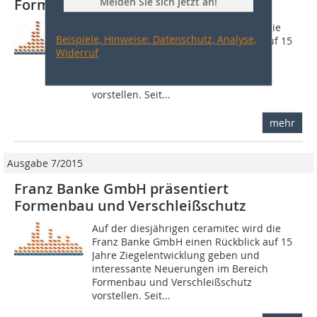
Formenbau und ­Verschleißschutz
Melden Sie sich jetzt an!
Auf der diesjährigen ceramitec wird die
Beispiele, Hinweise: Datenschutz, Analyse,
Franz Banke GmbH einen Rückblick auf 15
Widerruf
Jahre Ziegelentwicklung geben und
interessante Neuerungen im Bereich
Formenbau und Verschleißschutz
vorstellen. Seit...
mehr
Ausgabe 7/2015
Franz Banke GmbH präsentiert
Formenbau und ­Verschleißschutz
Auf der diesjährigen ceramitec wird die
Franz Banke GmbH einen Rückblick auf 15
Jahre Ziegelentwicklung geben und
interessante Neuerungen im Bereich
Formenbau und Verschleißschutz
vorstellen. Seit...