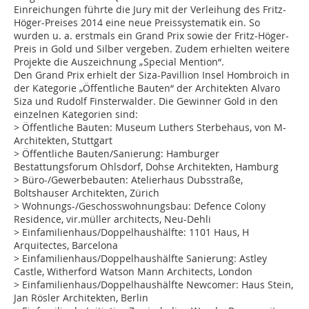
Einreichungen führte die Jury mit der Verleihung des Fritz-
Höger-Preises 2014 eine neue Preissystematik ein. So
wurden u. a. erstmals ein Grand Prix sowie der Fritz-Höger-
Preis in Gold und Silber vergeben. Zudem erhielten weitere
Projekte die Auszeichnung „Special Mention“.
Den Grand Prix erhielt der Siza-Pavillion Insel Hombroich in
der Kategorie „Öffentliche Bauten“ der Architekten Alvaro
Siza und Rudolf Finsterwalder. Die Gewinner Gold in den
einzelnen Kategorien sind:
> Öffentliche Bauten: Museum Luthers Sterbehaus, von M-
Architekten, Stuttgart
> Öffentliche Bauten/Sanierung: Hamburger
Bestattungsforum Ohlsdorf, Dohse Architekten, Hamburg
> Büro-/Gewerbebauten: Atelierhaus Dubsstraße,
Boltshauser Architekten, Zürich
> Wohnungs-/Geschosswohnungsbau: Defence Colony
Residence, vir.müller architects, Neu-Dehli
> Einfamilienhaus/Doppelhaushälfte: 1101 Haus, H
Arquitectes, Barcelona
> Einfamilienhaus/Doppelhaushälfte Sanierung: Astley
Castle, Witherford Watson Mann Architects, London
> Einfamilienhaus/Doppelhaushälfte Newcomer: Haus Stein,
Jan Rösler Architekten, Berlin