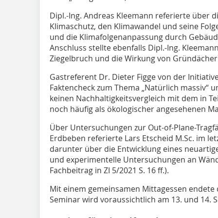
Dipl.-Ing. Andreas Kleemann referierte über d
Klimaschutz, den Klimawandel und seine Folge
und die Klimafolgenanpassung durch Gebäud
Anschluss stellte ebenfalls Dipl.-Ing. Kleema
Ziegelbruch und die Wirkung von Gründächer
Gastreferent Dr. Dieter Figge von der Initiati
Faktencheck zum Thema „Natürlich massiv“ und
keinen Nachhaltigkeitsvergleich mit dem in Tei
noch häufig als ökologischer angesehenen Ma
Über Untersuchungen zur Out-of-Plane-Tragfä
Erdbeben referierte Lars Etscheid M.Sc. im le
darunter über die Entwicklung eines neuarti
und experimentelle Untersuchungen an Wänd
Fachbeitrag in ZI 5/2021 S. 16 ff.).
Mit einem gemeinsamen Mittagessen endete di
Seminar wird voraussichtlich am 13. und 14. 