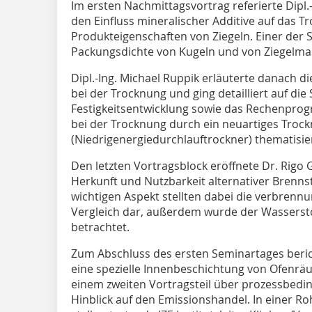
Im ersten Nachmittagsvortrag referierte Dipl.
den Einfluss mineralischer Additive auf das 
Produkteigenschaften von Ziegeln. Einer der
Packungsdichte von Kugeln und von Ziegelma
Dipl.-Ing. Michael Ruppik erläuterte danach
bei der Trocknung und ging detailliert auf d
Festigkeitsentwicklung sowie das Rechenprog
bei der Trocknung durch ein neuartiges Troc
(Niedrigenergiedurchlauftrockner) thematisie
Den letzten Vortragsblock eröffnete Dr. Rigo 
Herkunft und Nutzbarkeit alternativer Brenns
wichtigen Aspekt stellten dabei die verbrenn
Vergleich dar, außerdem wurde der Wasserstof
betrachtet.
Zum Abschluss des ersten Seminartages berich
eine spezielle Innenbeschichtung von Ofenrä
einem zweiten Vortragsteil über prozessbedi
Hinblick auf den Emissionshandel. In einer Ro