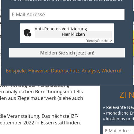
Zur Bestellung
ie internationale Entwicklung im
Events
n, urbanes Mikroklima (Stadtklima)
ebegrünung. Unmittelbar im
Anti-Roboter-Verifizierung
nn Vegetationssubstrate auf Basis von
Hier klicken
n auf das Gebäude vor.
Friendly
Captcha ⇗
ve Pro Massiv präsentierte einen
Melden Sie sich jetzt an!
 betonte, dass der Baustoff Ziegel
len der Öffentlichkeit leider immer
terial Holz scheuen muss.
Beispiele, Hinweise: Datenschutz, Analyse, Widerruf
Hier finden Sie
Veranstaltunge
higkeit von Ziegelmauerwerk bei
tzten Vortrag der Veranstaltung,
gen analytischen Berechnungsmodells
Zi 
en aus Ziegelmauerwerk (siehe auch
» Relevante Ne
» monatliche E
e Veranstaltung. Das nächste IZF-
» kostenlos un
September 2022 in Essen stattfinden.