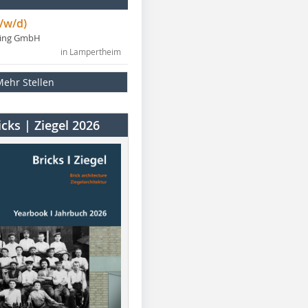
/w/d)
ning GmbH
in Lampertheim
Mehr Stellen
cks | Ziegel 2026