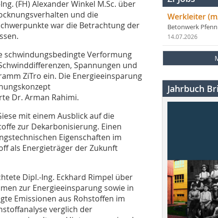
-Ing. (FH) Alexander Winkel M.Sc. über
Trocknungsverhalten und die
Werkleiter (m
 Schwerpunkte war die Betrachtung der
Betonwerk Pfen
ssen.
14.07.2026
 die schwindungsbedingte Verformung
ie Schwinddifferenzen, Spannungen und
ramm ZiTro ein. Die Energieeinsparung
knungskonzept
Jahrbuch Bri
rte Dr. Arman Rahimi.
Giese mit einem Ausblick auf die
toffe zur Dekarbonisierung. Einen
ungstechnischen Eigenschaften im
f als Energieträger der Zukunft
tete Dipl.-Ing. Eckhard Rimpel über
umen zur Energieeinsparung sowie in
ngte Emissionen aus Rohstoffen im
hstoffanalyse verglich der