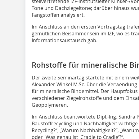
stellvertretende IZF-Institutsleiter Klinker-/
Tone und Dachziegeltone; darüber hinaus wur
Fangstoffen analysiert.
Im Anschluss an den ersten Vortragstag trafe
gemütlichen Beisammensein im IZF, wo es tr
Informationsaustausch gab.
Rohstoffe für mineralische Bi
Der zweite Seminartag startete mit einem weit
Alexander Winkel M.Sc. über die Verwendung n
für mineralische Bindemittel. Der Hauptfokus 
verschiedener Ziegelrohstoffe und dem Einsat
Geopolymeren.
Im Anschluss beantwortete Dipl.-Ing. Sandra 
Baustoffrecycling und Nachhaltigkeit wichtig
Recycling?“, „Warum Nachhaltigkeit?“, „Warum
oder „Was genau ist ‚Cradle to Cradle‘?“.