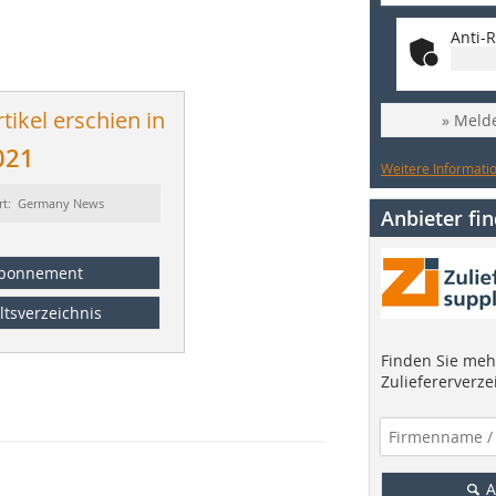
Anti-R
tikel erschien in
» Melde
021
Weitere Informatio
rt: Germany News
Anbieter fi
bonnement
ltsverzeichnis
Finden Sie mehr
Zuliefererverze
A