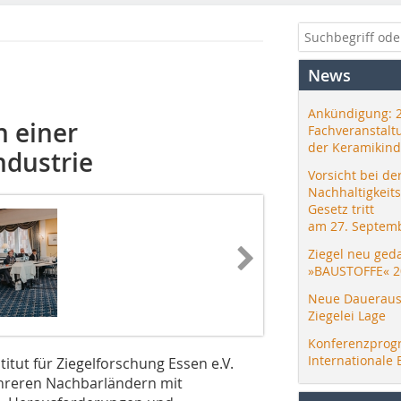
News
Ankündigung: 
n einer
Fachveranstalt
der Keramikind
ndustrie
Vorsicht bei de
Nachhaltigkeit
Gesetz tritt
am 27. Septemb
Ziegel neu ged
»BAUSTOFFE« 2
Neue Daueraus
Ziegelei Lage
Konferenzprog
Internationale 
titut für Ziegelforschung Essen e.V.
hreren Nachbarländern mit