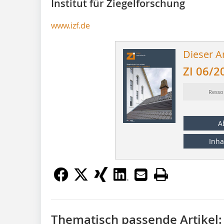
Institut für Ziegelforschung
www.izf.de
Dieser Ar
ZI 06/2
Resso
A
Inha
Thematisch passende Artikel: