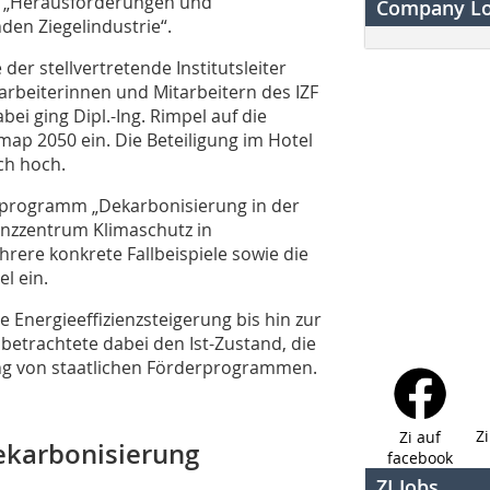
ik „Herausforderungen und
Company L
en Ziegelindustrie“.
er stellvertretende Institutsleiter
arbeiterinnen und Mitarbeitern des IZF
ei ging Dipl.-Ing. Rimpel auf die
ap 2050 ein. Die Beteiligung im Hotel
ch hoch.
erprogramm „Dekarbonisierung in der
enzzentrum Klimaschutz in
ehrere konkrete Fallbeispiele sowie die
l ein.
ie Energieeffizienzsteigerung bis hin zur
betrachtete dabei den Ist-Zustand, die
ung von staatlichen Förderprogrammen.
Z
Zi auf
Dekarbonisierung
facebook
ZI Jobs