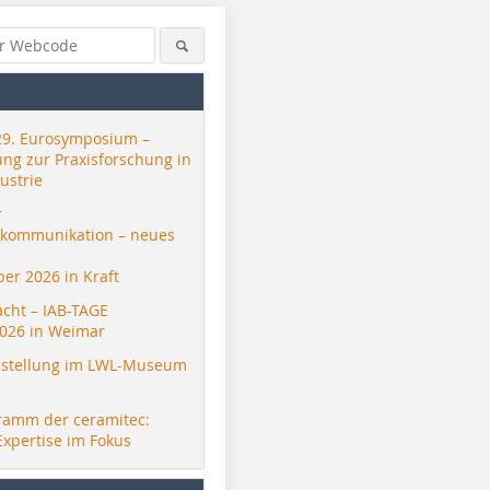
29. Eurosymposium –
ung zur Praxisforschung in
ustrie
r
skommunikation – neues
er 2026 in Kraft
acht – IAB-TAGE
026 in Weimar
stellung im LWL-Museum
ramm der ceramitec:
Expertise im Fokus