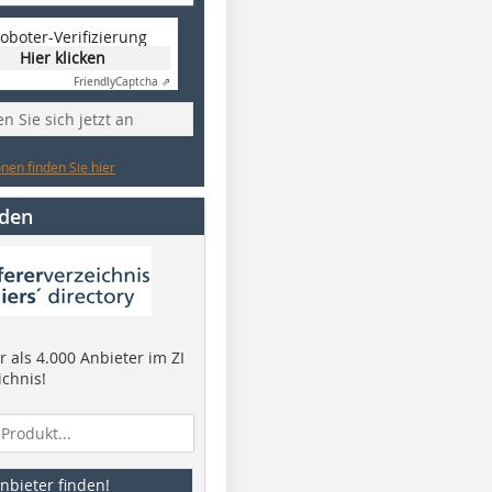
oboter-Verifizierung
Hier klicken
Friendly
Captcha ⇗
n Sie sich jetzt an
nen finden Sie hier
nden
 als 4.000 Anbieter im ZI
ichnis!
nbieter finden!