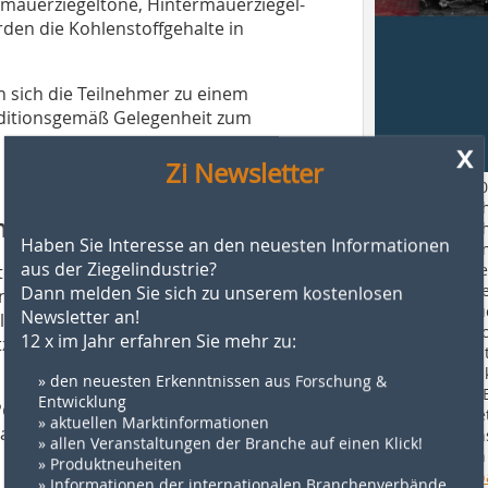
Vormauerziegeltone, Hintermauerziegel-
den die Kohlenstoffgehalte in
n sich die Teilnehmer zu einem
aditionsgemäß Gelegenheit zum
x
Zi Newsletter
Bricks Ziegel 20
Sichtbarkeit sc
ndemittel
Dem Ziegel Sich
Haben Sie Interesse an den neuesten Informationen
ihn in seiner A
aus der Ziegelindustrie?
Augen zu führe
eren Vortrag von Dipl.-Ing. (FH)
sowie das Ziege
Dann melden Sie sich zu unserem kostenlosen
iedrig gebrannter Ziegel als Rohstoffe
näher zu beleu
Newsletter an!
lag auf der Charakterisierung
diesem Jahrbuc
12 x im Jahr erfahren Sie mehr zu:
z von Ziegelmehl in Zement bzw.
Artikel beleuch
Einsatzmöglichk
» den neuesten Erkenntnissen aus Forschung &
seiner ganzen 
Entwicklung
Petereit im Rahmen ihres Referates
Bestellen Sie je
» aktuellen Marktinformationen
e aktuelle Fragen wie „Warum
Exemplar in u
» allen Veranstaltungen der Branche auf einen Klick!
oder schreiben 
 Verwertung von alten Baustoffen?“
» Produktneuheiten
leserservice@b
» Informationen der internationalen Branchenverbände