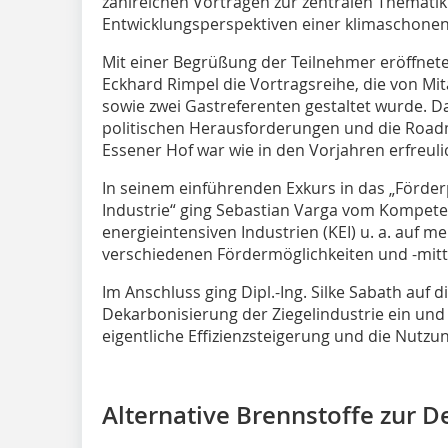
zahlreichen Vorträgen zur zentralen Themat
Entwicklungsperspektiven einer klimaschonend
Mit einer Begrüßung der Teilnehmer eröffnete d
Eckhard Rimpel die Vortragsreihe, die von Mit
sowie zwei Gastreferenten gestaltet wurde. Dab
politischen Herausforderungen und die Roadm
Essener Hof war wie in den Vorjahren erfreuli
In seinem einführenden Exkurs in das „Förd
Industrie“ ging Sebastian Varga vom Kompet
energieintensiven Industrien (KEI) u. a. auf m
verschiedenen Fördermöglichkeiten und -mitte
Im Anschluss ging Dipl.-Ing. Silke Sabath auf d
Dekarbonisierung der Ziegelindustrie ein und 
eigentliche Effizienzsteigerung und die Nutz
Alternative Brennstoffe zur 