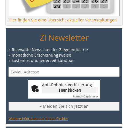
Hier finden Sie eine Übersicht aktueller Veranstaltungen
Zi Newsletter
» Relevante News aus der Ziegelindustrie
» monatliche Erscheinungsweise
» kostenlos und jederzeit kündbar
Anti-Roboter-Verifizierung
Hier klicken
Friendly
Captcha ⇗
» Melden Sie sich jetzt an
Weitere Informationen finden Sie hier