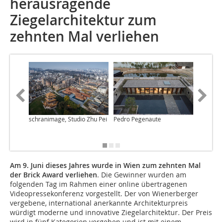
herausragende
Ziegelarchitektur zum
zehnten Mal verliehen
schranimage, Studio Zhu Pei
Pedro Pegenaute
José Fe
Am 9. Juni dieses Jahres wurde in Wien zum zehnten Mal
der Brick Award verliehen
. Die Gewinner wurden am
folgenden Tag im Rahmen einer online übertragenen
Videopressekonferenz vorgestellt. Der von Wienerberger
vergebene, international anerkannte Architekturpreis
würdigt moderne und innovative Ziegelarchitektur. Der Preis
wird in fünf Kategorien vergeben und ist mit einem