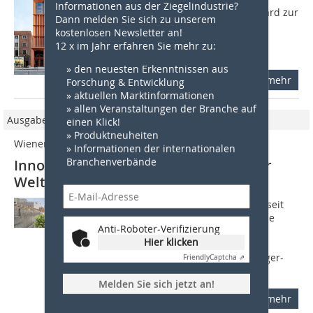
Informationen aus der Ziegelindustrie?
veranstaltete internationale Brick Award zur
Dann melden Sie sich zu unserem
Förderung von Innovation und
kostenlosen Newsletter an!
herausragenden Leistungen in der
12 x im Jahr erfahren Sie mehr zu:
Ziegelarchitektur...
» den neuesten Erkenntnissen aus
mehr
Forschung & Entwicklung
» aktuellen Marktinformationen
» allen Veranstaltungen der Branche auf
Ausgabe 5/2016
einen Klick!
» Produktneuheiten
Wienerberger Brick Award 2016
» Informationen der internationalen
Branchenverbände
Innovative Ziegelarchitektur aus aller
Welt ausgezeichnet
Der Wienerberger Brick Award bietet seit
2004 eine einzigartige Plattform für die
Anti-Roboter-Verifizierung
Auszeichnung herausragender
Hier klicken
Ziegelarchitektur von internationaler
Qualität. Die Nutzung von Wienerberger-
Friendly
Captcha ⇗
Produkten...
Melden Sie sich jetzt an!
mehr