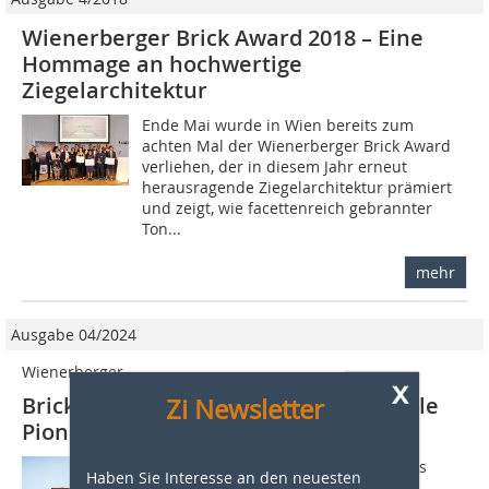
Wienerberger Brick Award 2018 – Eine
Hommage an hochwertige
Ziegelarchitektur
Ende Mai wurde in Wien bereits zum
achten Mal der Wienerberger Brick Award
verliehen, der in diesem Jahr erneut
herausragende Ziegelarchitektur prämiert
und zeigt, wie facettenreich gebrannter
Ton...
mehr
Ausgabe 04/2024
Wienerberger
x
Brick Award 24 prämiert internationale
Zi Newsletter
Pioniere der Ziegelarchitektur
Der von Wienerberger im Jahr 2004 ins
Haben Sie Interesse an den neuesten
Leben gerufene und alle zwei Jahre