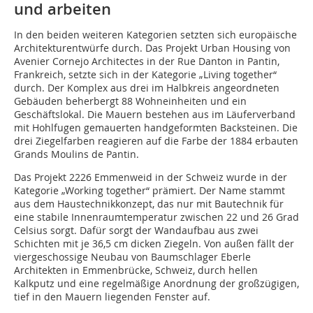
und arbeiten
In den beiden weiteren Kategorien setzten sich europäische
Architekturentwürfe durch. Das Projekt Urban Housing von
Avenier Cornejo Architectes in der Rue Danton in Pantin,
Frankreich, setzte sich in der Kategorie „Living together“
durch. Der Komplex aus drei im Halbkreis angeordneten
Gebäuden beherbergt 88 Wohneinheiten und ein
Geschäftslokal. Die Mauern bestehen aus im Läuferverband
mit Hohlfugen gemauerten handgeformten Backsteinen. Die
drei Ziegelfarben reagieren auf die Farbe der 1884 erbauten
Grands Moulins de Pantin.
Das Projekt 2226 Emmenweid in der Schweiz wurde in der
Kategorie „Working together“ prämiert. Der Name stammt
aus dem Haustechnikkonzept, das nur mit Bautechnik für
eine stabile Innenraumtemperatur zwischen 22 und 26 Grad
Celsius sorgt. Dafür sorgt der Wandaufbau aus zwei
Schichten mit je 36,5 cm dicken Ziegeln. Von außen fällt der
viergeschossige Neubau von Baumschlager Eberle
Architekten in Emmenbrücke, Schweiz, durch hellen
Kalkputz und eine regelmäßige Anordnung der großzügigen,
tief in den Mauern liegenden Fenster auf.