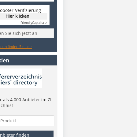
oboter-Verifizierung
Hier klicken
Friendly
Captcha ⇗
n Sie sich jetzt an
nen finden Sie hier
nden
 als 4.000 Anbieter im ZI
ichnis!
nbieter finden!