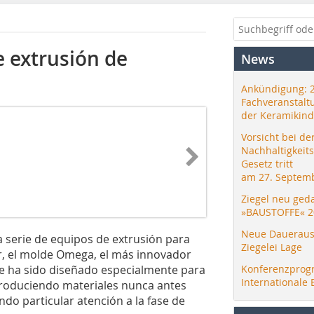
e extrusión de
News
Ankündigung: 
Fachveranstalt
der Keramikind
Vorsicht bei de
Nachhaltigkeit
Gesetz tritt
am 27. Septemb
Ziegel neu ged
»BAUSTOFFE« 2
Neue Daueraus
 serie de equipos de extrusión para
Ziegelei Lage
r, el molde Omega, el más innovador
e ha sido diseñado especialmente para
Konferenzprog
Internationale 
ntroduciendo materiales nunca antes
ndo particular atención a la fase de