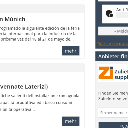
Anti-R
en Múnich
gramado la siguiente edición de la feria
» Melde
eria internacional para la industria de la
 próxima vez del 18 al 21 de mayo de...
Weitere Informatio
mehr
Anbieter fi
vennate Laterizi)
Finden Sie mehr
tiche salienti dellinstallazione romagnola
Zuliefererverze
ta capacità produttiva ed i bassi consumi
sibilità operativa...
mehr
A