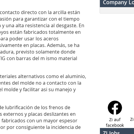
Company L
ntacto directo con la arcilla están
rasión para garantizar con el tiempo
 y una alta resistencia al desgaste. En
noyos están fabricados totalmente en
ara poder usar los aceros
sivamente en placas. Además, se ha
ldadura, previsto solamente donde
TIG con barras del m ismo material
eriales alternativos como el aluminio,
entes del molde no a contacto con la
el molde y facilitar asi su manejo y
e lubrificación de los frenos de
 externos y placas deslizantes en
Z
Zi auf
s, fabricados con un mayor espesor
facebook
por por consiguiente la incidencia de
ZI Jobs