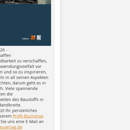
26 -
haffen
tbarkeit zu verschaffen,
nwendungsvielfalt vor
n und so zu inspirieren,
ln in all seinen Aspekten
chten, darum geht es in
h. Viele spannende
ten die
eiten des Baustoffs in
Bandbreite.
tzt Ihr persönliches
nserem
Profil-Buchshop
Sie uns eine E-Mail an
auverlag.de