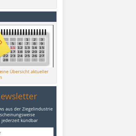
 eine Übersicht aktueller
n
Newsletter
ws aus der Ziegelindustrie
rscheinungsweise
d jederzeit kündbar