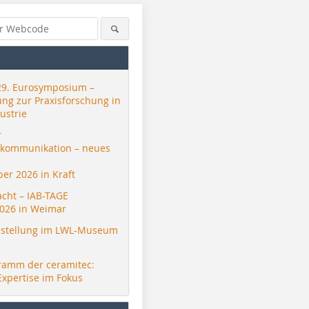
29. Eurosymposium –
ung zur Praxisforschung in
ustrie
r
skommunikation – neues
er 2026 in Kraft
acht – IAB-TAGE
026 in Weimar
stellung im LWL-Museum
ramm der ceramitec:
Expertise im Fokus