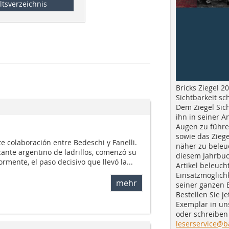
ltsverzeichnis
Bricks Ziegel 20
Sichtbarkeit sc
Dem Ziegel Sich
ihn in seiner A
Augen zu führe
sowie das Ziege
e colaboración entre Bedeschi y Fanelli.
näher zu beleu
ricante argentino de ladrillos, comenzó su
diesem Jahrbuc
rmente, el paso decisivo que llevó la...
Artikel beleuch
Einsatzmöglichk
mehr
seiner ganzen 
Bestellen Sie je
Exemplar in u
oder schreiben 
leserservice@b