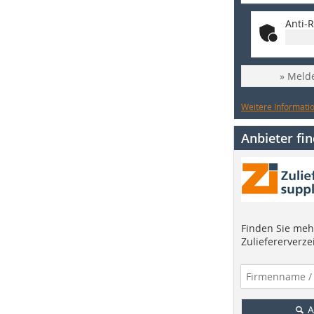
Anti-R
» Melde
Weitere Informatio
Anbieter fi
Finden Sie mehr
Zuliefererverze
A