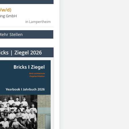
/w/d)
ning GmbH
in Lampertheim
Mehr Stellen
cks | Ziegel 2026