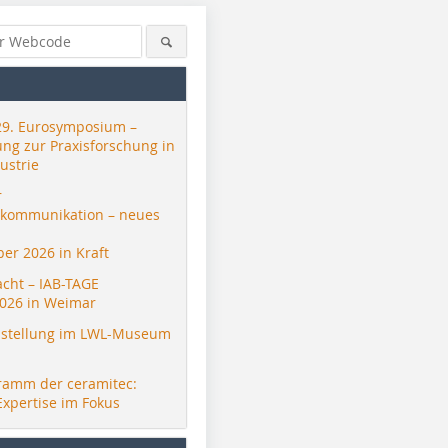
29. Eurosymposium –
ung zur Praxisforschung in
ustrie
r
skommunikation – neues
er 2026 in Kraft
acht – IAB-TAGE
026 in Weimar
stellung im LWL-Museum
ramm der ceramitec:
Expertise im Fokus