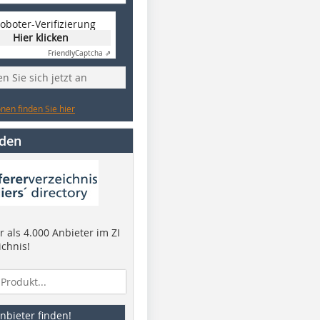
oboter-Verifizierung
Hier klicken
Friendly
Captcha ⇗
n Sie sich jetzt an
nen finden Sie hier
nden
 als 4.000 Anbieter im ZI
ichnis!
nbieter finden!