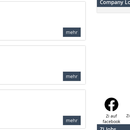
Company L
mehr
mehr
Z
Zi auf
mehr
facebook
ZI Jobs