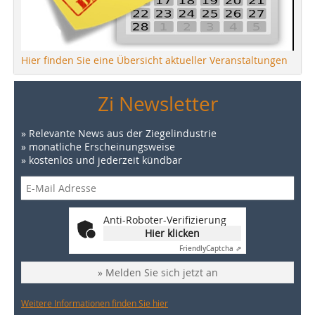
Hier finden Sie eine Übersicht aktueller Veranstaltungen
Zi Newsletter
» Relevante News aus der Ziegelindustrie
» monatliche Erscheinungsweise
» kostenlos und jederzeit kündbar
Anti-Roboter-Verifizierung
Hier klicken
Friendly
Captcha ⇗
» Melden Sie sich jetzt an
Weitere Informationen finden Sie hier