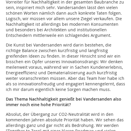
Vorreiter für Nachhaltigkeit in der gesamten Baubranche zu
sein, inspiriert mich sehr. Vandersanden lässt den vielen
schönen Worten nämlich dann auch konkrete Taten folgen.
Logisch, wir müssen vor allem unsere Ziegel verkaufen. Die
Nachhaltigkeit ist allerdings bei modernen Konsumenten
und besonders bei Architekten und institutionellen
Entscheidern mittlerweile ein schlagendes Argument.
Die Kunst bei Vandersanden wird darin bestehen, die
richtige Balance zwischen kurzfristig und langfristig
greifenden Ideen zu finden. In dieser Hinsicht sind wir ein
bisschen ein Opfer unseres Innovationsdrangs: Wir denken
meilenweit voraus, während wir in Sachen Kundenerlebnis,
Energieeffizienz und Dematerialisierung auch kurzfristig
weiter voranschreiten müssen. Aber das Team hier habe ich
als so innovationsfreudig und engagiert kennengelernt, dass
ich mir darum eigentlich keine Sorgen machen muss.
Das Thema Nachhaltigkeit genießt bei Vandersanden also
immer noch eine hohe Priorität?
Absolut, der Übergang zur CO2-Neutralität wird in den
kommenden Jahren absolute Priorität haben. Wir sehen das
allerdings ganz und gar nicht als Bedrohung. Wir werden
"Together to Zero" mit einer klaren Roadmap und vielen