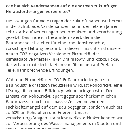
Wie hat sich Vandersanden auf die enormen zukünftigen
Herausforderungen vorbereitet?
Die Lösungen für viele Fragen der Zukunft haben wir bereits
in der Schublade. Vandersanden hat in den letzten Jahren
sehr stark auf Neuerungen bei Produkten und Verarbeitung
gesetzt. Das finde ich bewundernswert, denn die
Baubranche ist ja eher für eine traditionsbedachte,
vorsichtige Haltung bekannt. In dieser Hinsicht sind unsere
neuen CO2-negativen Verblender Pirrouet®, der
klimaadaptive Pflasterklinker DrainFlow® und RoboBrick®,
das vollautomatisierte Kleben von Riemchen auf Prefab-
Teile, bahnbrechende Erfindungen.
Während Pirrouet® den CO2-Fußabdruck der ganzen
Bauindustrie drastisch reduzieren wird, ist Robobrick® eine
Lösung, die enorme Effizienzgewinne bringen wird. Der
Einsatz von RoboBrick® spart gegenüber herkömmlichen
Bauprozessen nicht nur massiv Zeit, womit wir dem
Fachkräftemangel auf dem Bau begegnen, sondern auch bis
zu 60% an Rohstoffen und Energie. Unsere
versickerungsfähigen DrainFlow®-Pflasterklinker können wir
zur Verbesserung des Wassermanagements in Städten und
sogar zur Begrünung einsetzen.