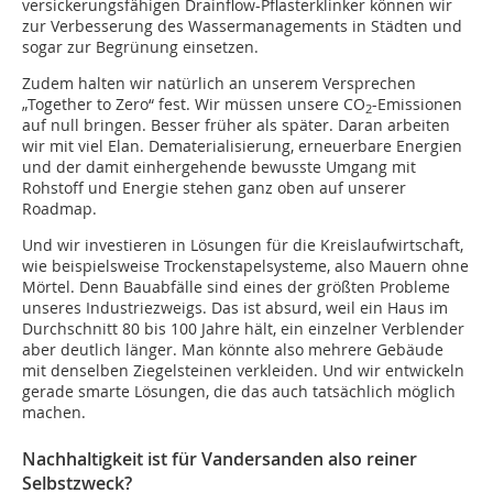
versickerungsfähigen Drainflow-Pflasterklinker können wir
zur Verbesserung des Wassermanagements in Städten und
sogar zur Begrünung einsetzen.
Zudem halten wir natürlich an unserem Versprechen
„Together to Zero“ fest. Wir müssen unsere CO
-Emissionen
2
auf null bringen. Besser früher als später. Daran arbeiten
wir mit viel Elan. Dematerialisierung, erneuerbare Energien
und der damit einhergehende bewusste Umgang mit
Rohstoff und Energie stehen ganz oben auf unserer
Roadmap.
Und wir investieren in Lösungen für die Kreislaufwirtschaft,
wie beispielsweise Trockenstapelsysteme, also Mauern ohne
Mörtel. Denn Bauabfälle sind eines der größten Probleme
unseres Industriezweigs. Das ist absurd, weil ein Haus im
Durchschnitt 80 bis 100 Jahre hält, ein einzelner Verblender
aber deutlich länger. Man könnte also mehrere Gebäude
mit denselben Ziegelsteinen verkleiden. Und wir entwickeln
gerade smarte Lösungen, die das auch tatsächlich möglich
machen.
Nachhaltigkeit ist für Vandersanden also reiner
Selbstzweck?