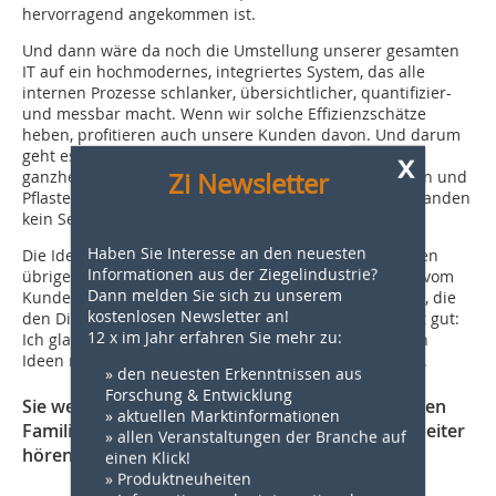
hervorragend angekommen ist.
Und dann wäre da noch die Umstellung unserer gesamten
IT auf ein hochmodernes, integriertes System, das alle
internen Prozesse schlanker, übersichtlicher, quantifizier-
und messbar macht. Wenn wir solche Effizienzschätze
heben, profitieren auch unsere Kunden davon. Und darum
geht es schließlich. Die Vandersanden-Experience als
x
Zi Newsletter
ganzheitliches Erlebnis für langfristig schöne Fassaden und
Pflaster. Denn auch die Digitalisierung ist bei Vandersanden
kein Selbstzweck.
Haben Sie Interesse an den neuesten
Die Ideen für die zu digitalisierenden Prozesse kommen
Informationen aus der Ziegelindustrie?
übrigens nicht von ungefähr. Es ist immer ein Impuls vom
Dann melden Sie sich zu unserem
Kunden oder aus dem Team, eine kleine brillante Idee, die
kostenlosen Newsletter an!
den Digitalisierungsstein ins Rollen bringt. Dazu passt gut:
12 x im Jahr erfahren Sie mehr zu:
Ich glaube fest an eine partizipative Arbeitskultur; den
Ideen meiner Kollegen werde ich sehr genau zuhören.
» den neuesten Erkenntnissen aus
Forschung & Entwicklung
Sie werden also im größten Ziegel produzierenden
» aktuellen Marktinformationen
Familienunternehmen in Europa auf Ihre Mitarbeiter
» allen Veranstaltungen der Branche auf
hören?
einen Klick!
» Produktneuheiten