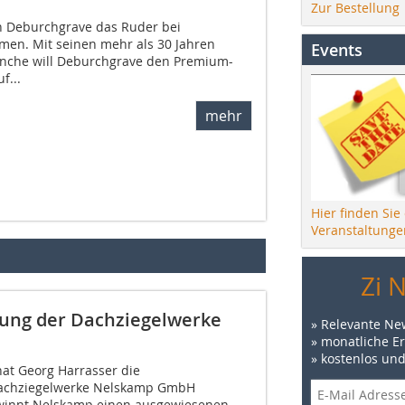
Zur Bestellung
n Deburchgrave das Ruder bei
n. Mit seinen mehr als 30 Jahren
Events
anche will Deburchgrave den Premium-
f...
mehr
Hier finden Sie
Veranstaltunge
Zi 
ung der Dachziegelwerke
» Relevante Ne
» monatliche E
» kostenlos un
at Georg Harrasser die
Dachziegelwerke Nelskamp GmbH
innt Nelskamp einen ausgewiesenen