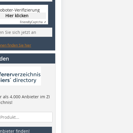
oboter-Verifizierung
Hier klicken
Friendly
Captcha ⇗
n Sie sich jetzt an
nen finden Sie hier
nden
 als 4.000 Anbieter im ZI
ichnis!
nbieter finden!