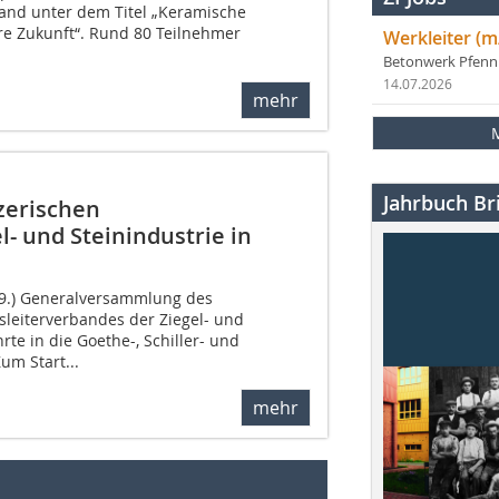
 stand unter dem Titel „Keramische
re Zukunft“. Rund 80 Teilnehmer
Werkleiter (m
Betonwerk Pfen
14.07.2026
mehr
Jahrbuch Bri
zerischen
l- und Steinindustrie in
9.9.) Generalversammlung des
sleiterverbandes der Ziegel- und
hrte in die Goethe-, Schiller- und
m Start...
mehr