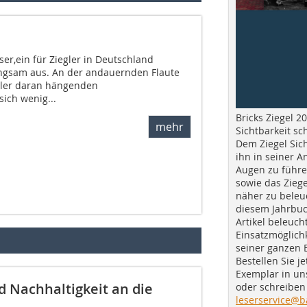
er,ein für Ziegler in Deutschland
langsam aus. An der andauernden Flaute
ler daran hängenden
sich wenig...
Bricks Ziegel 20
mehr
Sichtbarkeit sc
Dem Ziegel Sich
ihn in seiner A
Augen zu führe
sowie das Ziege
näher zu beleu
diesem Jahrbuc
Artikel beleuch
Einsatzmöglichk
seiner ganzen 
Bestellen Sie je
Exemplar in u
d Nachhaltigkeit an die
oder schreiben 
leserservice@b