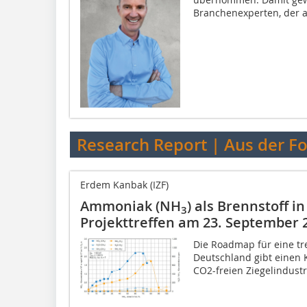
Branchenexperten, der a
Research Report | Aus der F
Erdem Kanbak (IZF)
Ammoniak (NH
) als Brennstoff i
3
Projekttreffen am 23. September 
Die Roadmap für eine tr
Deutschland gibt einen K
CO2-freien Ziegelindustri