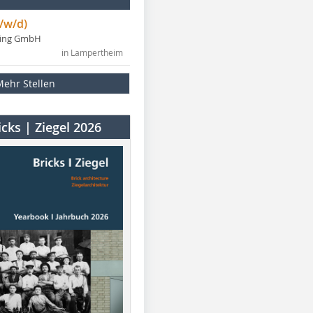
/w/d)
ning GmbH
in Lampertheim
Mehr Stellen
cks | Ziegel 2026