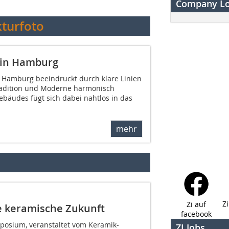
Company L
kturfoto
a in Hamburg
in Hamburg beeindruckt durch klare Linien
radition und Moderne harmonisch
Gebäudes fügt sich dabei nahtlos in das
mehr
Z
Zi auf
e keramische Zukunft
facebook
posium, veranstaltet vom Keramik-
ZI Jobs