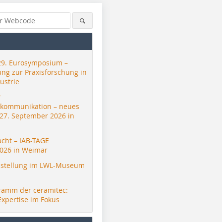
29. Eurosymposium –
ung zur Praxisforschung in
ustrie
r
skommunikation – neues
 27. September 2026 in
acht – IAB-TAGE
026 in Weimar
stellung im LWL-Museum
ramm der ceramitec:
Expertise im Fokus