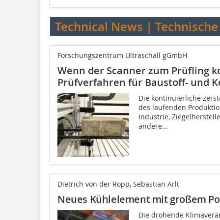
Technical News | Technische
Forschungszentrum Ultraschall gGmbH
Wenn der Scanner zum Prüfling ko
Prüfverfahren für Baustoff- und 
Die kontinuierliche zer
des laufenden Produktion
Industrie, Ziegelherstel
andere...
Dietrich von der Ropp, Sebastian Arlt
Neues Kühlelement mit großem Pote
Die drohende Klimaverä