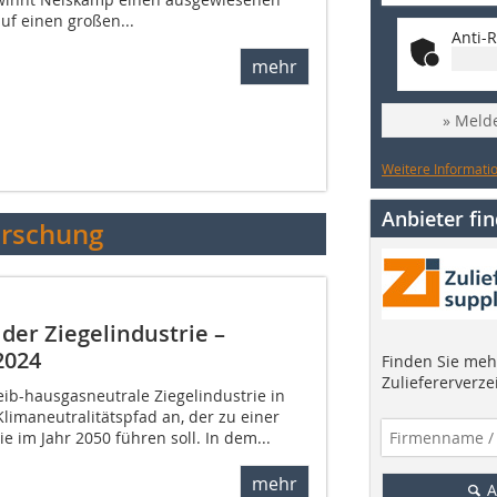
uf einen großen...
Anti-R
mehr
» Melde
Weitere Informatio
Anbieter fi
orschung
n der Ziegelindustrie –
2024
Finden Sie mehr
Zuliefererverze
eib-hausgasneutrale Ziegelindustrie in
limaneutralitätspfad an, der zu einer
e im Jahr 2050 führen soll. In dem...
mehr
A