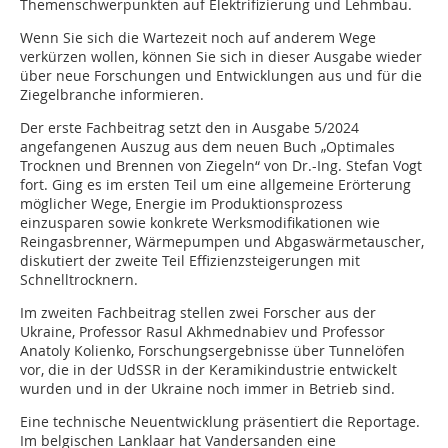
Themenschwerpunkten auf Elektrifizierung und Lehmbau.
Wenn Sie sich die Wartezeit noch auf anderem Wege
verkürzen wollen, können Sie sich in dieser Ausgabe wieder
über neue Forschungen und Entwicklungen aus und für die
Ziegelbranche informieren.
Der erste Fachbeitrag setzt den in Ausgabe 5/2024
angefangenen Auszug aus dem neuen Buch „Optimales
Trocknen und Brennen von Ziegeln“ von Dr.-Ing. Stefan Vogt
fort. Ging es im ersten Teil um eine allgemeine Erörterung
möglicher Wege, Energie im Produktionsprozess
einzusparen sowie konkrete Werksmodifikationen wie
Reingasbrenner, Wärmepumpen und Abgaswärmetauscher,
diskutiert der zweite Teil Effizienzsteigerungen mit
Schnelltrocknern.
Im zweiten Fachbeitrag stellen zwei Forscher aus der
Ukraine, Professor Rasul Akhmednabiev und Professor
Anatoly Kolienko, Forschungsergebnisse über Tunnelöfen
vor, die in der UdSSR in der Keramikindustrie entwickelt
wurden und in der Ukraine noch immer in Betrieb sind.
Eine technische Neuentwicklung präsentiert die Reportage.
Im belgischen Lanklaar hat Vandersanden eine