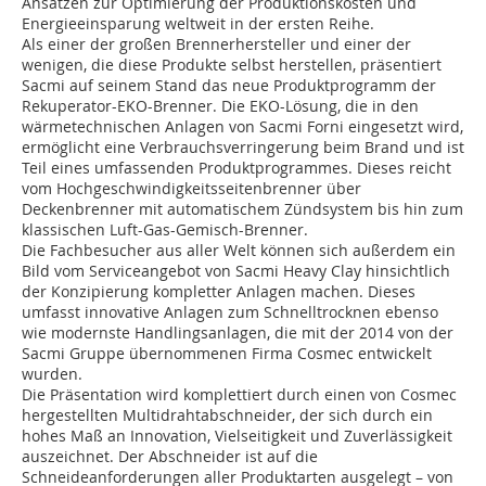
Ansätzen zur Optimierung der Produk­tionskosten und
Energieeinsparung weltweit in der ersten Reihe.
Als einer der großen Brennerhersteller und einer der
wenigen, die diese Produkte selbst herstellen, präsentiert
Sacmi auf seinem Stand das neue Produktprogramm der
Rekuperator-EKO-Brenner. Die EKO-Lösung, die in den
wärmetechnischen Anlagen von Sacmi Forni eingesetzt wird,
ermöglicht eine Verbrauchsverringerung beim Brand und ist
Teil eines umfassenden Produktprogrammes. Dieses reicht
vom Hochgeschwindigkeitsseitenbrenner über
Deckenbrenner mit automatischem Zündsystem bis hin zum
klassischen Luft-Gas-Gemisch-Brenner.
Die Fachbesucher aus aller Welt können sich außerdem ein
Bild vom Serviceangebot von Sacmi Heavy Clay hinsichtlich
der Konzipierung kompletter Anlagen machen. Dieses
umfasst innovative Anlagen zum Schnelltrocknen ebenso
wie modernste Handlingsanlagen, die mit der 2014 von der
Sacmi Gruppe übernommenen Firma Cosmec entwickelt
wurden.
Die Präsentation wird komplettiert durch einen von Cosmec
hergestellten Multidrahtabschneider, der sich durch ein
hohes Maß an Innovation, Vielseitigkeit und Zuverlässigkeit
auszeichnet. Der Abschneider ist auf die
Schneideanforderungen aller Produktarten ausgelegt – von