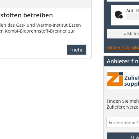
Anti-R
stoffen betreiben
en das Gas- und Wärme-Institut Essen
nen Kombi-Biobrennstoff-Brenner zur
» Melde
Weitere Informatio
mehr
Anbieter fi
Finden Sie mehr
Zuliefererverze
A