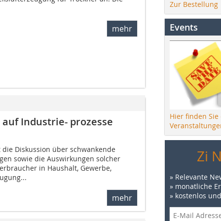
Zur Bestellung
Events
mehr
Hier finden Sie
 auf Industrie- prozesse
Veranstaltunge
at die Diskussion über schwankende
Zi 
en sowie die Auswirkungen solcher
rbraucher in Haushalt, Gewerbe,
» Relevante Ne
ugung...
» monatliche E
» kostenlos un
mehr