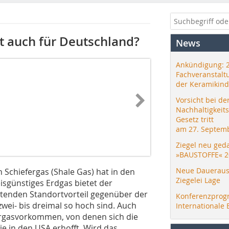
tzt auch für Deutschland?
News
Ankündigung: 
Fachveranstalt
der Keramikind
Vorsicht bei de
Nachhaltigkeit
Gesetz tritt
am 27. Septemb
Ziegel neu ged
»BAUSTOFFE« 2
Neue Daueraus
Schiefergas (Shale Gas) hat in den
Ziegelei Lage
eisgünstiges Erdgas bietet der
utenden Standortvorteil gegenüber der
Konferenzprog
wei- bis dreimal so hoch sind. Auch
Internationale 
fergasvorkommen, von denen sich die
e in den USA erhofft. Wird das