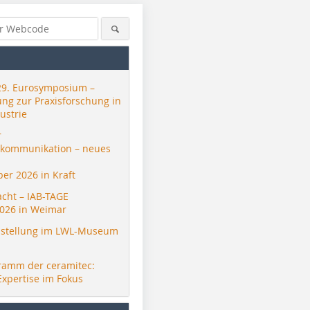
29. Eurosymposium –
ung zur Praxisforschung in
ustrie
r
skommunikation – neues
er 2026 in Kraft
acht – IAB-TAGE
026 in Weimar
stellung im LWL-Museum
ramm der ceramitec:
Expertise im Fokus