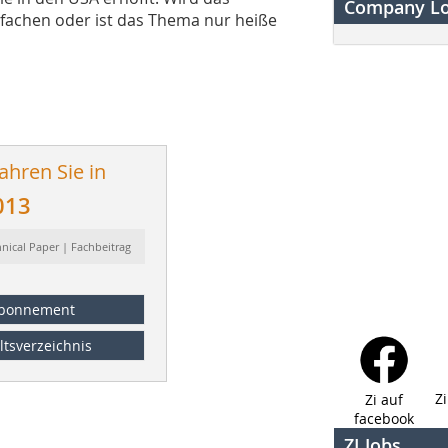
Company L
tfachen oder ist das Thema nur heiße
ahren Sie in
013
hnical Paper | Fachbeitrag
bonnement
ltsverzeichnis
Z
Zi auf
facebook
ZI Jobs