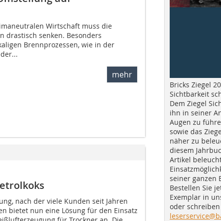
imaneutralen Wirtschaft muss die
n drastisch senken. Besonders
aligen Brennprozessen, wie in der
der...
mehr
Bricks Ziegel 20
Sichtbarkeit sc
Dem Ziegel Sich
ihn in seiner A
Augen zu führe
sowie das Ziege
näher zu beleu
diesem Jahrbuc
Artikel beleuch
Einsatzmöglichk
seiner ganzen 
etrolkoks
Bestellen Sie je
Exemplar in u
ung, nach der viele Kunden seit Jahren
oder schreiben 
 bietet nun eine Lösung für den Einsatz
leserservice@b
eißlufterzeugung für Trockner an. Die