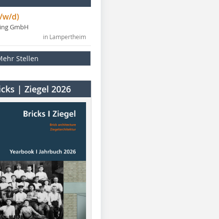
/w/d)
ning GmbH
in Lampertheim
Mehr Stellen
cks | Ziegel 2026