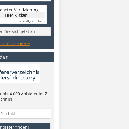
oboter-Verifizierung
Hier klicken
Friendly
Captcha ⇗
n Sie sich jetzt an
nen finden Sie hier
nden
 als 4.000 Anbieter im ZI
ichnis!
nbieter finden!