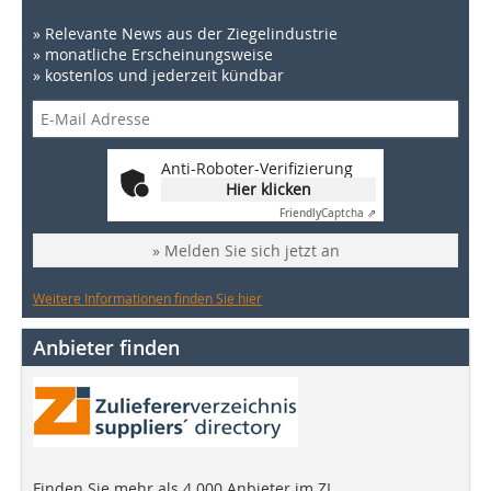
» Relevante News aus der Ziegelindustrie
» monatliche Erscheinungsweise
» kostenlos und jederzeit kündbar
Anti-Roboter-Verifizierung
Hier klicken
Friendly
Captcha ⇗
» Melden Sie sich jetzt an
Weitere Informationen finden Sie hier
Anbieter finden
Finden Sie mehr als 4.000 Anbieter im ZI