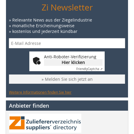
Zi Newsletter
» Relevante News aus der Ziegelindustrie
» monatliche Erscheinungsweise
» kostenlos und jederzeit kündbar
Anti-Roboter-Verifizierung
Hier klicken
Friendly
Captcha ⇗
» Melden Sie sich jetzt an
Weitere Informationen finden Sie hier
Anbieter finden