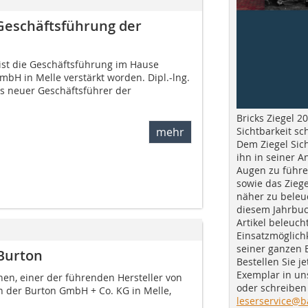
 Geschäftsführung der
st die Geschäftsführung im Hause
bH in Melle verstärkt worden. Dipl.-lng.
ls neuer Geschäftsführer der
Bricks Ziegel 20
Sichtbarkeit sc
mehr
Dem Ziegel Sich
ihn in seiner A
Augen zu führe
sowie das Ziege
näher zu beleu
diesem Jahrbuc
Artikel beleuch
Einsatzmöglichk
seiner ganzen 
Burton
Bestellen Sie je
Exemplar in u
en, einer der führenden Hersteller von
oder schreiben 
n der Burton GmbH + Co. KG in Melle,
leserservice@b