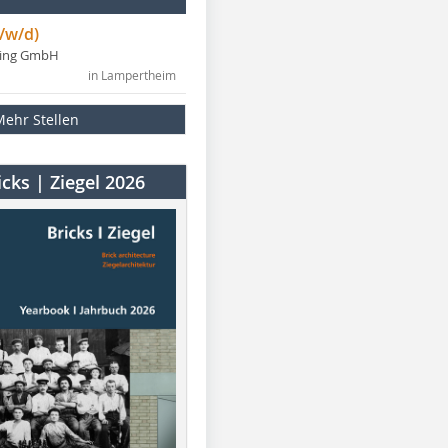
/w/d)
ning GmbH
in Lampertheim
Mehr Stellen
cks | Ziegel 2026