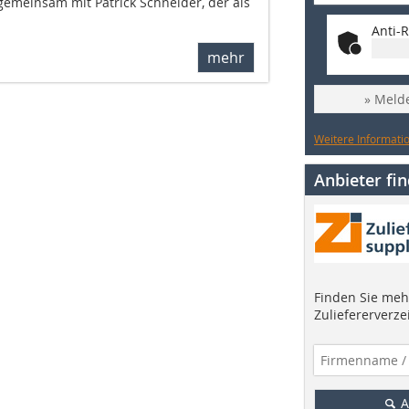
gemeinsam mit Patrick Schneider, der als
Anti-R
mehr
» Melde
Weitere Informatio
Anbieter fi
Finden Sie mehr
Zuliefererverze
A