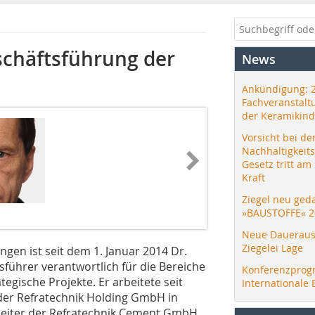
schäftsführung der
News
Ankündigung: 
Fachveranstalt
der Keramikind
Vorsicht bei de
Nachhaltigkeit
Gesetz tritt am
Kraft
Ziegel neu ged
»BAUSTOFFE« 2
Neue Daueraus
Ziegelei Lage
en ist seit dem 1. Januar 2014 Dr.
führer verantwortlich für die Bereiche
Konferenzprog
tegische Projekte. Er arbeitete seit
Internationale 
 der Refratechnik Holding GmbH in
leiter der Refratechnik Cement GmbH