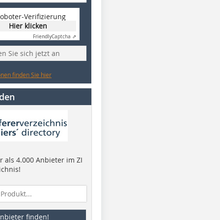
oboter-Verifizierung
Hier klicken
Friendly
Captcha ⇗
n Sie sich jetzt an
nen finden Sie hier
nden
 als 4.000 Anbieter im ZI
ichnis!
nbieter finden!