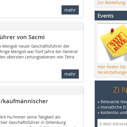
Zur Bestellung
mehr
Events
führer von Sacmi
lio Mengoli neuer Geschäftsführer der
hrige Mengoli war fünf Jahre bei General
 den obersten Leitungsebenen von Tetra
Hier finden Sie
Veranstaltunge
mehr
Zi 
r/kaufmännischer
» Relevante Ne
» monatliche E
» kostenlos un
irk Hu?mmer seine Tätigkeit als
her Geschäftsführer in Dillenburg