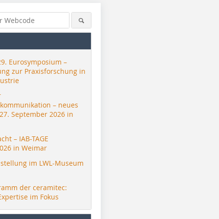
29. Eurosymposium –
ung zur Praxisforschung in
ustrie
r
skommunikation – neues
 27. September 2026 in
acht – IAB-TAGE
026 in Weimar
stellung im LWL-Museum
ramm der ceramitec:
Expertise im Fokus