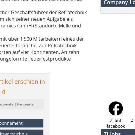
Company L
scher Geschäftsführer der Refratechnik
 sich seiner neuen Aufgabe als
 Ceramics GmbH (Standorte Melle und
mit über 1 500 Mitarbeitern eines der
uerfestbranche. Zur Refratechnik
rten auf vier Kontinenten. An zehn
 ungeformte Feuerfestprodukte
tikel erschien in
14
ersonalia | Personalien
Z
Zi auf
bonnement
facebook
ZI Jobs
ltsverzeichnis