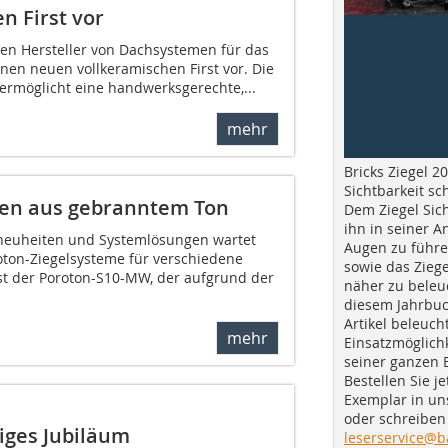
n First vor
den Hersteller von Dachsystemen für das
inen neuen vollkeramischen First vor. Die
ermöglicht eine handwerksgerechte,...
mehr
Bricks Ziegel 20
Sichtbarkeit sc
gen aus gebranntem Ton
Dem Ziegel Sich
ihn in seiner A
tneuheiten und Systemlösungen wartet
Augen zu führe
oton-Ziegelsysteme für verschiedene
sowie das Ziege
t der Poroton-S10-MW, der aufgrund der
näher zu beleu
diesem Jahrbuc
Artikel beleuch
mehr
Einsatzmöglichk
seiner ganzen 
Bestellen Sie je
Exemplar in u
oder schreiben 
riges Jubiläum
leserservice@b