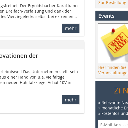
Zur Bestellung
gsfreiheit Der Ergoldsbacher Karat kann
gen Dreifach-Verfalzung und dank der
Events
des Vierziegelecks selbst bei extremen...
mehr
novationen der
Hier finden Sie
Erlebniswelt Das Unternehmen stellt sein
Veranstaltunge
s einer Hand vor, u.a. vielfältige
en neuen Hohlfalzziegel Achat 10V in
Zi 
mehr
» Relevante Ne
» monatliche E
» kostenlos un