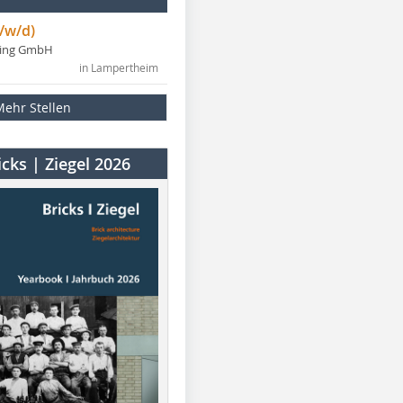
/w/d)
ning GmbH
in Lampertheim
Mehr Stellen
cks | Ziegel 2026