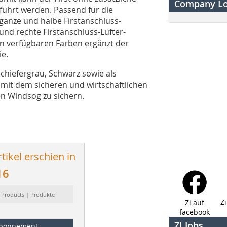
Company L
eführt werden. Passend für die
 ganze und halbe Firstanschluss-
und rechte Firstanschluss-Lüfter-
n verfügbaren Farben ergänzt der
ie.
chiefergrau, Schwarz sowie als
 mit dem sicheren und wirtschaftlichen
en Windsog zu sichern.
tikel erschien in
16
 Products | Produkte
Z
Zi auf
facebook
ZI Jobs
bonnement