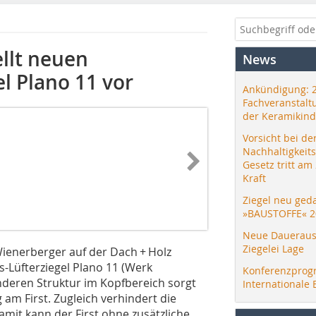
llt neuen
News
el Plano 11 vor
Ankündigung: 
Fachveranstalt
der Keramikind
Vorsicht bei de
Nachhaltigkeit
Gesetz tritt am
Kraft
Ziegel neu ged
»BAUSTOFFE« 2
Neue Daueraus
Ziegelei Lage
Wienerberger auf der Dach + Holz
s-Lüfterziegel Plano 11 (Werk
Konferenzprog
nderen Struktur im Kopfbereich sorgt
Internationale 
 am First. Zugleich verhindert die
amit kann der First ohne zusätzliche