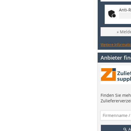
Anti-R
» Melde
Weitere Informatio
Anbieter fi
Finden Sie mehr
Zuliefererverze
A