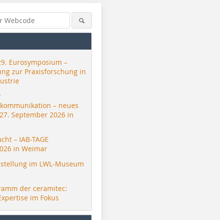
29. Eurosymposium –
ung zur Praxisforschung in
ustrie
r
skommunikation – neues
 27. September 2026 in
acht – IAB-TAGE
026 in Weimar
stellung im LWL-Museum
ramm der ceramitec:
Expertise im Fokus