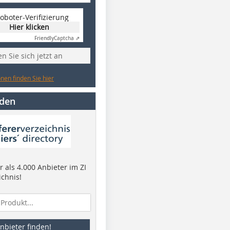
oboter-Verifizierung
Hier klicken
Friendly
Captcha ⇗
n Sie sich jetzt an
nen finden Sie hier
nden
 als 4.000 Anbieter im ZI
ichnis!
nbieter finden!