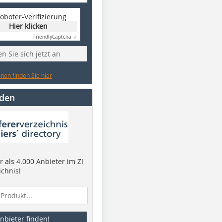
oboter-Verifizierung
Hier klicken
Friendly
Captcha ⇗
n Sie sich jetzt an
nen finden Sie hier
nden
 als 4.000 Anbieter im ZI
ichnis!
nbieter finden!