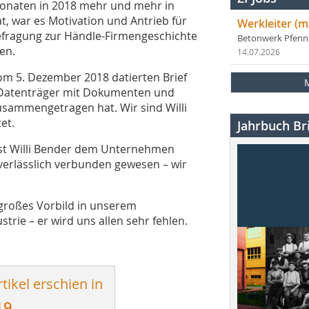
Monaten in 2018 mehr und mehr in
t, war es Motivation und Antrieb für
Werkleiter (m
efragung zur Händle-Firmengeschichte
Betonwerk Pfen
en.
14.07.2026
m 5. Dezember 2018 datierten Brief
Datenträger mit Dokumenten und
 zusammengetragen hat. Wir sind Willi
et.
Jahrbuch Bri
 ist Willi Bender dem Unternehmen
verlässlich verbunden gewesen – wir
 großes Vorbild in unserem
rie – er wird uns allen sehr fehlen.
tikel erschien in
19