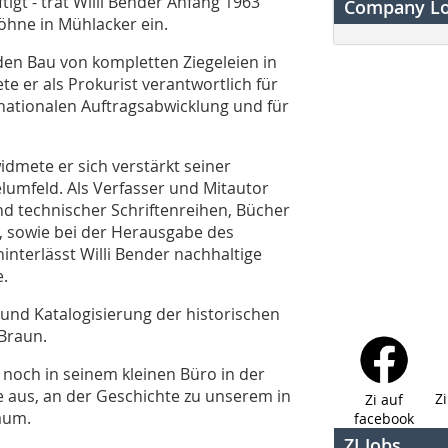
gt - trat Willi Bender Anfang 1963
Company L
öhne in Mühlacker ein.
den Bau von kompletten Ziegeleien in
 er als Prokurist verantwortlich für
rnationalen Auftragsabwicklung und für
idmete er sich verstärkt seiner
elumfeld. Als Verfasser und Mitautor
nd technischer Schriftenreihen, Bücher
, sowie bei der Herausgabe des
nterlässt Willi Bender nachhaltige
e.
und Katalogisierung der historischen
Braun.
r noch in seinem kleinen Büro in der
 aus, an der Geschichte zu unserem in
Z
Zi auf
äum.
facebook
ZI Jobs