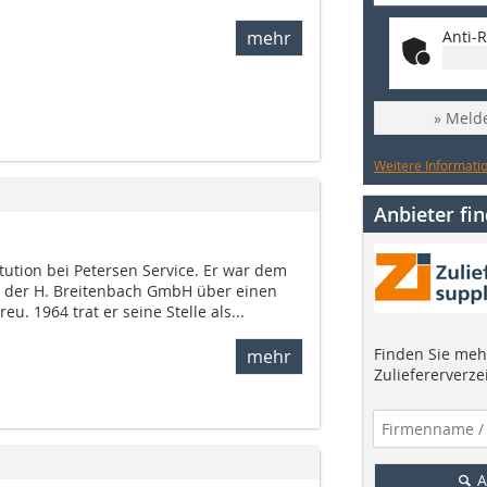
Anti-R
mehr
» Melde
Weitere Informatio
Anbieter fi
itution bei Petersen Service. Er war dem
der H. Breitenbach GmbH über einen
eu. 1964 trat er seine Stelle als...
Finden Sie mehr
mehr
Zuliefererverze
A