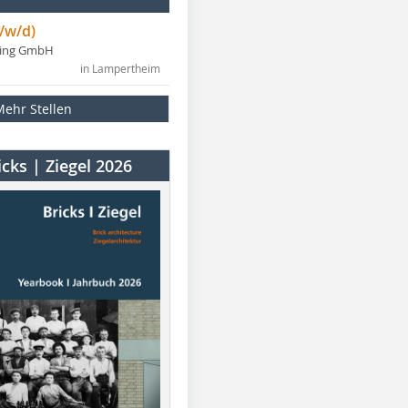
/w/d)
ning GmbH
in Lampertheim
Mehr Stellen
cks | Ziegel 2026