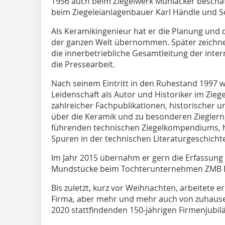
1956 auch beim Ziegelwerk Mühlacker beschäfti
beim Ziegeleianlagenbauer Karl Händle und S
Als Keramikingenieur hat er die Planung und 
der ganzen Welt übernommen. Später zeichnete
die innerbetriebliche Gesamtleitung der inte
die Pressearbeit.
Nach seinem Eintritt in den Ruhestand 1997 w
Leidenschaft als Autor und Historiker im Zieg
zahlreicher Fachpublikationen, historischer u
über die Keramik und zu besonderen Zieglern
führenden technischen Ziegelkompendiums, hi
Spuren in der technischen Literaturgeschicht
Im Jahr 2015 übernahm er gern die Erfassung 
Mundstücke beim Tochterunternehmen ZMB 
Bis zuletzt, kurz vor Weihnachten, arbeitete e
Firma, aber mehr und mehr auch von zuhause
2020 stattfindenden 150-jährigen Firmenjubil