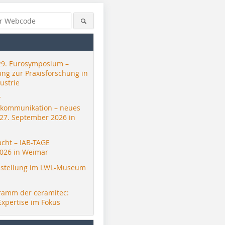
29. Eurosymposium –
ung zur Praxisforschung in
ustrie
r
skommunikation – neues
 27. September 2026 in
acht – IAB-TAGE
026 in Weimar
stellung im LWL-Museum
ramm der ceramitec:
Expertise im Fokus