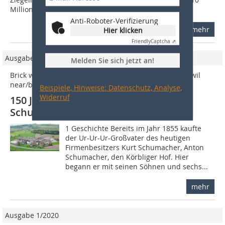
Millionen Euro für den...
Anti-Roboter-Verifizierung
mehr
Hier klicken
Friendly
Captcha ⇗
Ausgabe 4/2011
Melden Sie sich jetzt an!
Brick work/Ziegelei Schumacher, Körbligen, Gisikon/Inwil
near/bei Luzern, Switzerland/Schweiz
Beispiele, Hinweise: Datenschutz, Analyse,
Widerruf
150 Jahre in Familienbesitz: Ziegelei
Schumacher in Körbligen, Schweiz
1 Geschichte Bereits im Jahr 1855 kaufte
der Ur-Ur-Ur-Großvater des heutigen
Firmenbesitzers Kurt Schumacher, Anton
Schumacher, den Körbliger Hof. Hier
begann er mit seinen Söhnen und sechs...
mehr
Ausgabe 1/2020