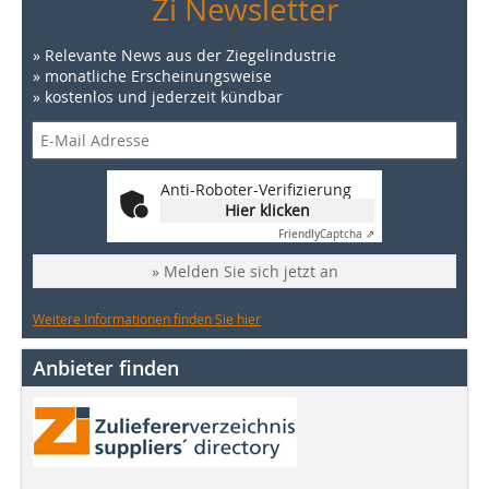
Zi Newsletter
» Relevante News aus der Ziegelindustrie
» monatliche Erscheinungsweise
» kostenlos und jederzeit kündbar
Anti-Roboter-Verifizierung
Hier klicken
Friendly
Captcha ⇗
» Melden Sie sich jetzt an
Weitere Informationen finden Sie hier
Anbieter finden