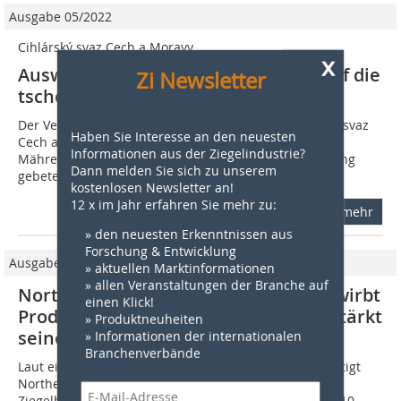
Ausgabe 05/2022
Cihlárský svaz Cech a Moravy
x
Auswirkungen des Ukrainekrieges auf die
Zi Newsletter
tschechische Ziegelindustrie
Der Verband tschechischer Ziegelhersteller, Cihlárský svaz
Haben Sie Interesse an den neuesten
Cech a Moravy (Verband der Ziegler in Böhmen und
Informationen aus der Ziegelindustrie?
Mähren) hat vier Mitglieder um eine Markteinschätzung
Dann melden Sie sich zu unserem
gebeten. Wir geben diese...
kostenlosen Newsletter an!
12 x im Jahr erfahren Sie mehr zu:
mehr
» den neuesten Erkenntnissen aus
Forschung & Entwicklung
Ausgabe 04/2024
» aktuellen Marktinformationen
» allen Veranstaltungen der Branche auf
Northern Greece Ceramics (KEBE) erwirbt
einen Klick!
Produktionsanlagen in Serbien und stärkt
» Produktneuheiten
seine Präsenz auf dem Balkanmarkt
» Informationen der internationalen
Branchenverbände
Laut einer Pressemitteilung im ersten Quartal 2024 tätigt
Northern Greece Ceramics (KEBE), einer der größten
Ziegelhersteller der Region, eine Investition von über 10