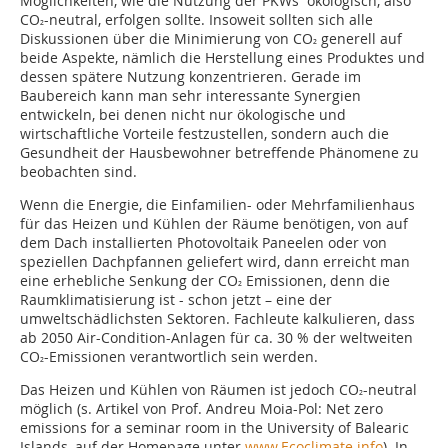
Möglichkeiten, wie die Nutzung der PKWs ökologisch, also
CO
-neutral, erfolgen sollte. Insoweit sollten sich alle
²
Diskussionen über die Minimierung von CO
generell auf
²
beide Aspekte, nämlich die Herstellung eines Produktes und
dessen spätere Nutzung konzentrieren. Gerade im
Baubereich kann man sehr interessante Synergien
entwickeln, bei denen nicht nur ökologische und
wirtschaftliche Vorteile festzustellen, sondern auch die
Gesundheit der Hausbewohner betreffende Phänomene zu
beobachten sind.
Wenn die Energie, die Einfamilien- oder Mehrfamilienhaus
für das Heizen und Kühlen der Räume benötigen, von auf
dem Dach installierten Photovoltaik Paneelen oder von
speziellen Dachpfannen geliefert wird, dann erreicht man
eine erhebliche Senkung der CO
Emissionen, denn die
²
Raumklimatisierung ist - schon jetzt – eine der
umweltschädlichsten Sektoren. Fachleute kalkulieren, dass
ab 2050 Air-Condition-Anlagen für ca. 30 % der weltweiten
CO
-Emissionen verantwortlich sein werden.
²
Das Heizen und Kühlen von Räumen ist jedoch CO
-neutral
²
möglich (s. Artikel von Prof. Andreu Moia-Pol: Net zero
emissions for a seminar room in the University of Balearic
Islands, auf der Homepage unter
www.Ecoclimate.info
). In