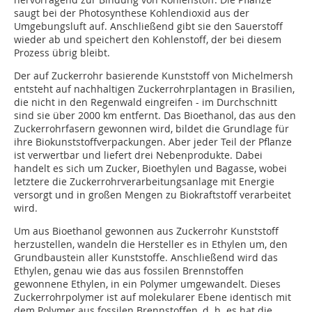
saugt bei der Photosynthese Kohlendioxid aus der
Umgebungsluft auf. Anschließend gibt sie den Sauerstoff
wieder ab und speichert den Kohlenstoff, der bei diesem
Prozess übrig bleibt.
Der auf Zuckerrohr basierende Kunststoff von Michelmersh
entsteht auf nachhaltigen Zuckerrohrplantagen in Brasilien,
die nicht in den Regenwald eingreifen - im Durchschnitt
sind sie über 2000 km entfernt. Das Bioethanol, das aus den
Zuckerrohrfasern gewonnen wird, bildet die Grundlage für
ihre Biokunststoffverpackungen. Aber jeder Teil der Pflanze
ist verwertbar und liefert drei Nebenprodukte. Dabei
handelt es sich um Zucker, Bioethylen und Bagasse, wobei
letztere die Zuckerrohrverarbeitungsanlage mit Energie
versorgt und in großen Mengen zu Biokraftstoff verarbeitet
wird.
Um aus Bioethanol gewonnen aus Zuckerrohr Kunststoff
herzustellen, wandeln die Hersteller es in Ethylen um, den
Grundbaustein aller Kunststoffe. Anschließend wird das
Ethylen, genau wie das aus fossilen Brennstoffen
gewonnene Ethylen, in ein Polymer umgewandelt. Dieses
Zuckerrohrpolymer ist auf molekularer Ebene identisch mit
dem Polymer aus fossilen Brennstoffen, d. h. es hat die