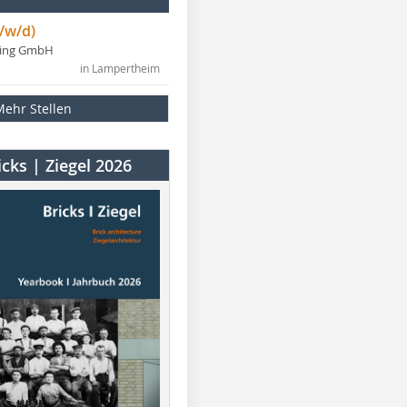
/w/d)
ning GmbH
in Lampertheim
Mehr Stellen
cks | Ziegel 2026