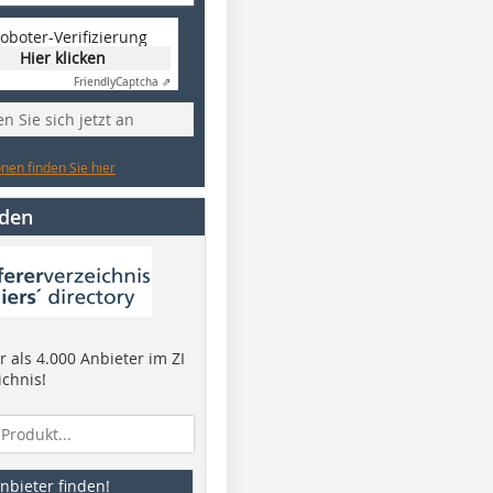
oboter-Verifizierung
Hier klicken
Friendly
Captcha ⇗
n Sie sich jetzt an
nen finden Sie hier
nden
 als 4.000 Anbieter im ZI
ichnis!
nbieter finden!