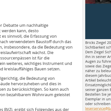
der Debatte um nachhaltige
t werden kann, desto
es sinnvoll, die Erfassung von
nach verwendetem Baustoff durch das
Bricks Ziegel 20
n, insbesondere, da die Bedeutung von
Sichtbarkeit sc
Dem Ziegel Sich
eislaufwirtschaft wächst. Die
ihn in seiner A
sourcenpässen ist für die
Augen zu führe
ein weiteres, wichtiges Instrument und
sowie das Ziege
nd kreislauffähiges Bauen setzen.
näher zu beleu
diesem Jahrbuc
olgerichtig, die Bedeutung von
Artikel beleuch
bäude hervorzuheben und dies in
Einsatzmöglichk
en zu berücksichtigen. So kann auch
seiner ganzen 
Bestellen Sie je
g von bezahlbarem Wohnraum geleistet
Exemplar in u
oder schreiben 
leserservice@b
s BVZi, ergibt sich Folgendes aus der