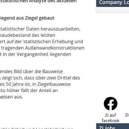
statistischen Analyse des aktuellen
Company L
egend aus Ziegel gebaut
statistischer Daten herauszuarbeiten,
bäudebestand des letzten
rt auf der statistischen Erhebung und
er tragenden Außenwandkonstruktionen
 in der Vergangenheit liegenden
endes Bild über die Bauweise
igt sich, dass über zwei Drittel des
 50 Jahre ist, in Ziegelbauweise
to höher fällt der Anteil an
eisen aus.
Z
Zi auf
facebook
ZI Jobs