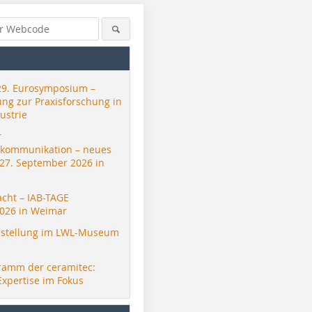
29. Eurosymposium –
ung zur Praxisforschung in
ustrie
r
skommunikation – neues
 27. September 2026 in
acht – IAB-TAGE
026 in Weimar
stellung im LWL-Museum
ramm der ceramitec:
Expertise im Fokus