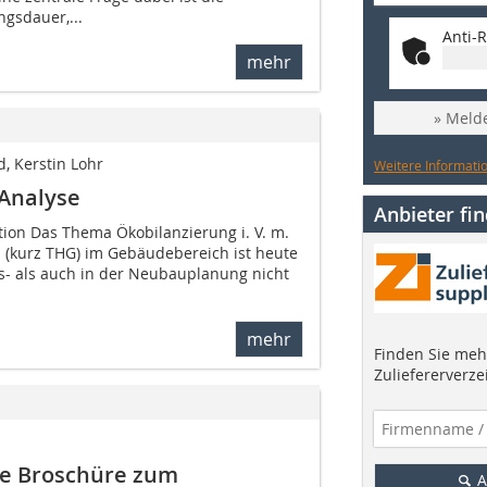
gsdauer,...
Anti-R
mehr
» Melde
, Kerstin Lohr
Weitere Informatio
-Analyse
Anbieter fi
tion Das Thema Ökobilanzierung i. V. m.
(kurz THG) im Gebäudebereich ist heute
s- als auch in der Neubauplanung nicht
mehr
Finden Sie mehr
Zuliefererverze
eue Broschüre zum
A