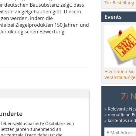
Zur Bestellung
er deutschen Bausubstanz zeigt, dass
keit von Ziegelgebäuden gibt. Diesem
Events
agen werden, indem die
wie bei Ziegelprodukten 150 Jahren und
 der ökologischen Bewertung
Hier finden Sie
Veranstaltunge
Zi 
» Relevante Ne
hunderte
» monatliche E
» kostenlos un
 lebenszyklusbasierte Ökobilanz von
letzten Jahren zunehmend an
e zentrale Frage dabei ist die