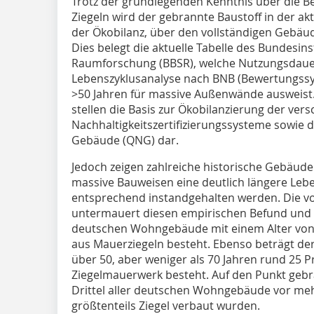
Trotz der grundlegenden Kenntnis über die Be
Ziegeln wird der gebrannte Baustoff in der akt
der Ökobilanz, über den vollständigen Gebäud
Dies belegt die aktuelle Tabelle des Bundesinst
Raumforschung (BBSR), welche Nutzungsdauer
Lebenszyklusanalyse nach BNB (Bewertungssy
>50 Jahren für massive Außenwände ausweist
stellen die Basis zur Ökobilanzierung der ver
Nachhaltigkeitszertifizierungssysteme sowie d
Gebäude (QNG) dar.
Jedoch zeigen zahlreiche historische Gebäud
massive Bauweisen eine deutlich längere Leb
entsprechend instandgehalten werden. Die v
untermauert diesen empirischen Befund und at
deutschen Wohngebäude mit einem Alter von 
aus Mauerziegeln besteht. Ebenso beträgt de
über 50, aber weniger als 70 Jahren rund 25 P
Ziegelmauerwerk besteht. Auf den Punkt gebra
Drittel aller deutschen Wohngebäude vor mehr
größtenteils Ziegel verbaut wurden.