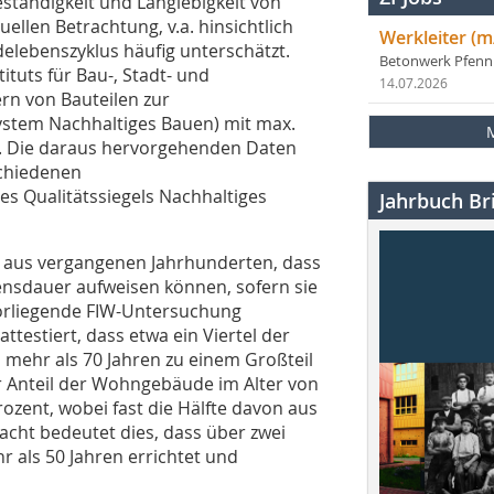
ständigkeit und Langlebigkeit von
uellen Betrachtung, v.a. hinsichtlich
Werkleiter (m
elebenszyklus häufig unterschätzt.
Betonwerk Pfen
ituts für Bau-, Stadt- und
14.07.2026
n von Bauteilen zur
stem Nachhaltiges Bauen) mit max.
. Die daraus hervorgehenden Daten
schiedenen
es Qualitätssiegels Nachhaltiges
Jahrbuch Bri
e aus vergangenen Jahrhunderten, dass
ensdauer aufweisen können, sofern sie
orliegende FIW-Untersuchung
testiert, dass etwa ein Viertel der
mehr als 70 Jahren zu einem Großteil
r Anteil der Wohngebäude im Alter von
rozent, wobei fast die Hälfte davon aus
cht bedeutet dies, dass über zwei
 als 50 Jahren errichtet und