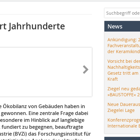
rt Jahrhunderte
News
Ankündigung: 
Fachveranstalt
der Keramikind
Vorsicht bei de
Nachhaltigkeit
Gesetz tritt am
Kraft
Ziegel neu ged
»BAUSTOFFE« 2
Neue Daueraus
te Ökobilanz von Gebäuden haben in
Ziegelei Lage
gewonnen. Eine zentrale Frage dabei
esondere im Hinblick auf langlebige
Konferenzprog
Internationale 
 fundiert zu begegnen, beauftragte
trie (BVZi) das Forschungsinstitut für